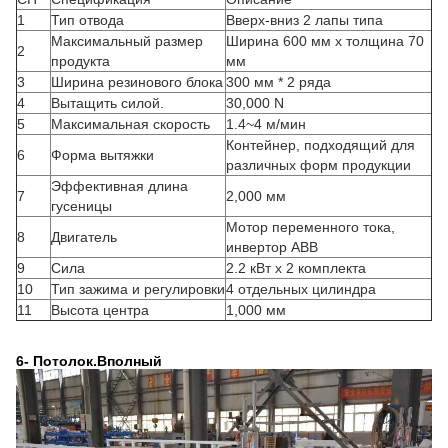
1
Тип отвода
Вверх-вниз 2 лапы типа
Максимальный размер
Ширина 600 мм x толщина 70
2
продукта
мм
3
Ширина резинового блока
300 мм * 2 ряда
4
Вытащить силой.
30,000 N
5
Максимальная скорость
1.4~4 м/мин
Контейнер, подходящий для
6
Форма вытяжки
различных форм продукции
Эффективная длина
7
2,000 мм
гусеницы
Мотор переменного тока,
8
Двигатель
инвертор ABB
9
Сила
2.2 кВт х 2 комплекта
10
Тип зажима и регулировки
4 отдельных цилиндра
11
Высота центра
1,000 мм
6- Потолок.
В
полный