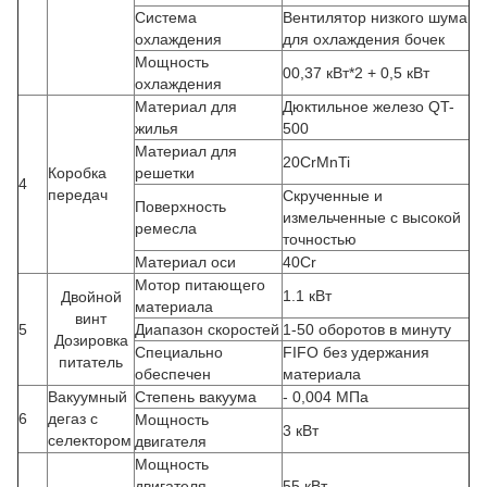
Система
Вентилятор низкого шума
охлаждения
для охлаждения бочек
Мощность
00,37 кВт*2 + 0,5 кВт
охлаждения
Материал для
Дюктильное железо QT-
жилья
500
Материал для
20CrMnTi
Коробка
решетки
4
передач
Скрученные и
Поверхность
измельченные с высокой
ремесла
точностью
Материал оси
40Cr
Мотор питающего
1.1 кВт
Двойной
материала
винт
5
Диапазон скоростей
1-50 оборотов в минуту
Дозировка
Специально
FIFO без удержания
питатель
обеспечен
материала
Вакуумный
Степень вакуума
- 0,004 МПа
6
дегаз с
Мощность
3 кВт
селектором
двигателя
Мощность
двигателя
55 кВт