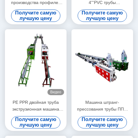
производства профилей
4'''PVC трубы
ПВХ / Машина для
Производственная линия с
Получите самую
Получите самую
производства профилей
HYZS65/132 конический
лучшую цену
лучшую цену
ПВХ
двойной винтовой
экструдер
Видео
PE PPR двойная труба
Машина штранг-
экструзионная машина
прессования трубы ППР/
высокая скорость 16 - 32
производственная линия
Получите самую
Получите самую
мм одношрубный
20-63 трубы ППР
лучшую цену
лучшую цену
экструдер SJ90/33