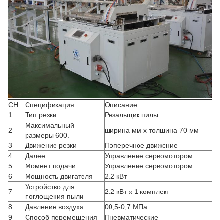
СН
Спецификация
Описание
1
Тип резки
Резальщик пилы
Максимальный
2
ширина мм x толщина 70 мм
размеры 600.
3
Движение резки
Поперечное движение
4
Далее:
Управление сервомотором
5
Момент подачи
Управление сервомотором
6
Мощность двигателя
2.2 кВт
Устройство для
7
2.2 кВт х 1 комплект
поглощения пыли
8
Давление воздуха
00,5-0,7 МПа
9
Способ перемещения
Пневматические