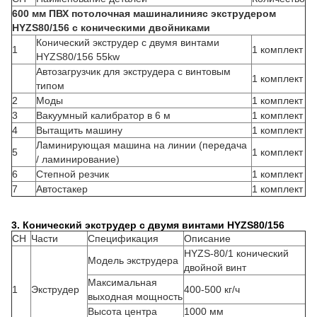
600 мм ПВХ
потолочная машина
линия
с экструдером
HYZS80/156 с коническими двойниками
Конический экструдер с двумя винтами
1
1 комплект
HYZS80/156 55kw
Автозагрузчик для экструдера с винтовым
1 комплект
типом
2
Моды
1 комплект
3
Вакуумный калибратор в 6 м
1 комплект
4
Вытащить машину
1 комплект
Ламинирующая машина на линии (передача
5
1 комплект
/ ламинирование)
6
Степной резчик
1 комплект
7
Автостакер
1 комплект
3. Конический экструдер с двумя винтами HYZS80/156
СН
Части
Спецификация
Описание
HYZS-80/1 конический
Модель экструдера
двойной винт
Максимальная
1
Экструдер
400-500 кг/ч
выходная мощность
Высота центра
1000 мм