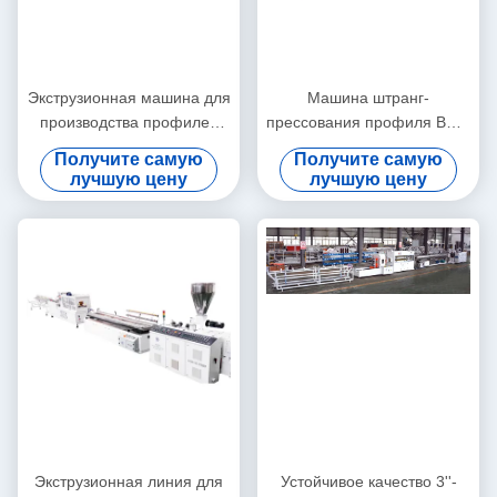
Экструзионная машина для
Машина штранг-
производства профилей
прессования профиля ВПК/
ПВХ / Линия экструзии
производственная линия
Получите самую
Получите самую
профилей ПВХ
декоративного потолка ВПК
лучшую цену
лучшую цену
Экструзионная линия для
Устойчивое качество 3''-