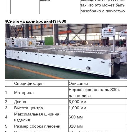
так что это может быть
разобрано с легкостью
4Система калибровки
HYF600
Спецификация
Описание
Нержавеющая сталь S304
1
Материал
для полива
2
Длина
6,000 мм
3
Высота центра
1,000 мм
Максимальная ширина
4
600 мм
изделия
5
Размер сборки плесени
320 мм