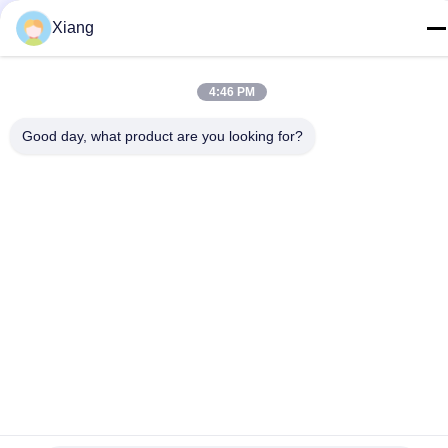
Китай Хорошее качество Пластиковая машина штрангпресса
Xiang
Доставщик. 2021-2026 Shenzhen HYPET Co., Ltd. Все права
защищены.
4:46 PM
Good day, what product are you looking for?