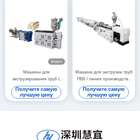
Видео
Машины для
Машина для экструзии труб
экструзирования труб с
ПВХ / линия производства
гофрированной
труб ПВХ 315-630
Получите самую
Получите самую
прокладкой,
лучшую цену
лучшую цену
предназначенные как для
материала из PE, так и для
материала из гранул из
PVC