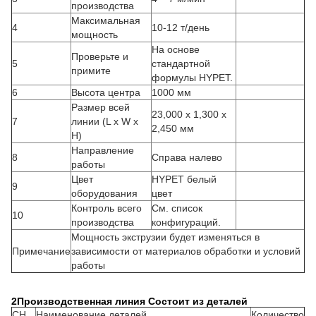
производства
Максимальная
4
10-12 т/день
мощность
На основе
Проверьте и
5
стандартной
примите
формулы HYPET.
6
Высота центра
1000 мм
Размер всей
23,000 х 1,300 х
7
линии (L x W x
2,450 мм
H)
Направление
8
Справа налево
работы
Цвет
HYPET белый
9
оборудования
цвет
Контроль всего
См. список
10
производства
конфигураций.
Мощность экструзии будет изменяться в
Примечание
зависимости от материалов обработки и условий
работы
2Производственная линия Состоит из деталей
СН
Наименование деталей
Количество