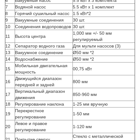
6
Вакуумный насос
5.5 кВт х 3 комплекта
7
Водяной насос
5.5 кВт х 1 комплект
8
Горячий сушильный насос
1.5 кВт*2
9
Вакуумные соединения
30 шт.
10
Соединения водопроводов
30 шт.
1,000 мм +/- 50 мм
11
Высота центра
регулируемый
12
Сепаратор водного газа
Для мульти насосов (3)
13
Вакуумное соединение
Ø50 мм *2
14
Водоснабжение
Ø50 мм *2
Мобильная двигательная
15
00,75 кВт
мощность
Движущийся диапазон
16
800 мм
передней и задней
Вертикальный диапазон
17
850-960 мм
движения
18
Регулирование наклона
1-25 мм вручную
Перекрестное
19
1-50 мм
регулирование
Левое и правое
20
1-120 мм
регулирование
Стекло с металлической
21
Покрытие сверху