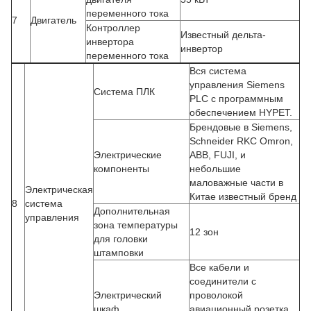
переменного тока
7
Двигатель
Контроллер
Известный дельта-
инвертора
инвертор
переменного тока
Вся система
управления Siemens
Система ПЛК
PLC с программным
обеспечением HYPET.
Брендовые в Siemens,
Schneider RKC Omron,
Электрические
ABB, FUJI, и
компоненты
небольшие
маловажные части в
Электрическая
Китае известный бренд
8
система
Дополнительная
управления
зона температуры
12 зон
для головки
штамповки
Все кабели и
соединители с
Электрический
проволокой
шкаф
авиационный розетка,