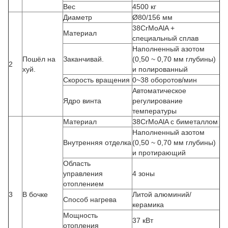
Вес
4500 кг
Диаметр
Ø80/156 мм
38CrMoAlA +
Материал
специальный сплав
Наполненный азотом
Пошёл на
Заканчивай.
(0,50 ~ 0,70 мм глубины)
2
хуй.
и полированный
Скорость вращения
0~38 оборотов/мин
Автоматическое
Ядро винта
регулирование
температуры
Материал
38CrMoAlA с биметаллом
Наполненный азотом
Внутренняя отделка
(0,50 ~ 0,70 мм глубины)
и протирающий
Область
управления
4 зоны
отоплением
3
В бочке
Литой алюминий/
Способ нагрева
керамика
Мощность
37 кВт
отопления