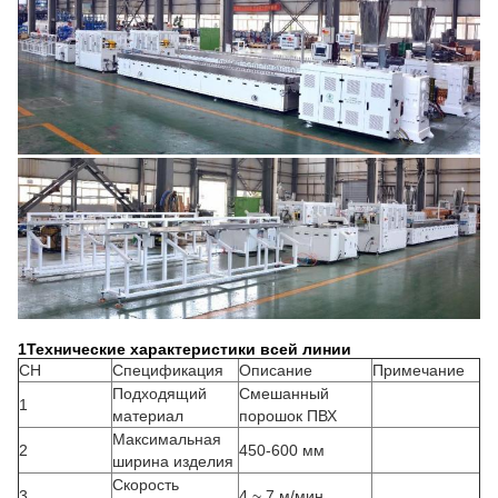
1Технические характеристики всей линии
СН
Спецификация
Описание
Примечание
Подходящий
Смешанный
1
материал
порошок ПВХ
Максимальная
2
450-600 мм
ширина изделия
Скорость
3
4 ~ 7 м/мин