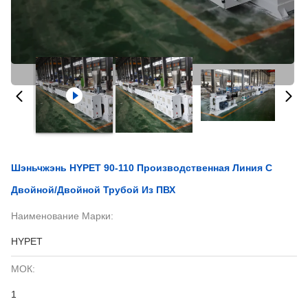
Шэньчжэнь HYPET 90-110 Производственная Линия С
Двойной/двойной Трубой Из ПВХ
Наименование Марки:
HYPET
МОК:
1