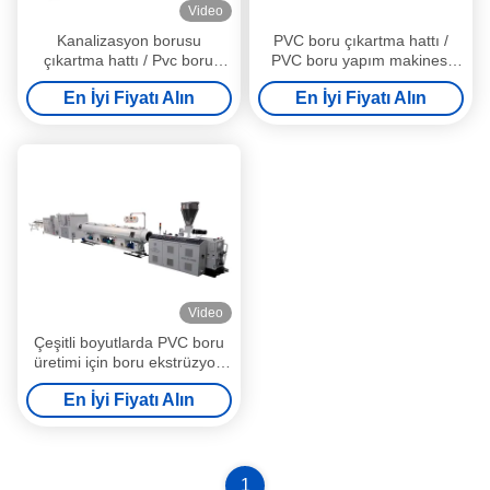
Video
Kanalizasyon borusu
PVC boru çıkartma hattı /
çıkartma hattı / Pvc boru
PVC boru yapım makinesi
yapım makinesi 160-315mm
160
En İyi Fiyatı Alın
En İyi Fiyatı Alın
Video
Çeşitli boyutlarda PVC boru
üretimi için boru ekstrüzyon
tesisi
En İyi Fiyatı Alın
1