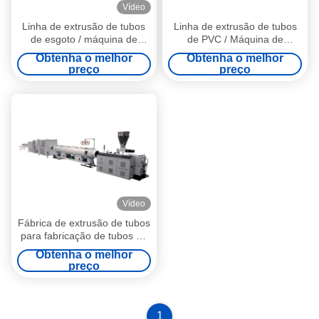
Vídeo
Linha de extrusão de tubos
Linha de extrusão de tubos
de esgoto / máquina de
de PVC / Máquina de
fabricação de tubos de PVC
fabricação de tubos de PVC
Obtenha o melhor
Obtenha o melhor
160-315 mm
160
preço
preço
Vídeo
Fábrica de extrusão de tubos
para fabricação de tubos de
PVC de diferentes tamanhos
Obtenha o melhor
preço
1