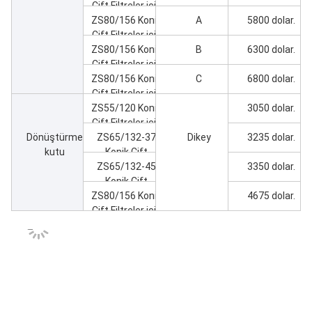
Çift Filtreler için
ZS80/156 Konik
A
5800 dolar.
Çift Filtreler için
ZS80/156 Konik
B
6300 dolar.
Çift Filtreler için
ZS80/156 Konik
C
6800 dolar.
Çift Filtreler için
ZS55/120 Konik
3050 dolar.
Çift Filtreler için
Dönüştürme
ZS65/132-37
Dikey
3235 dolar.
kutu
Konik Çift
ZS65/132-45
Filtreler için
3350 dolar.
Konik Çift
ZS80/156 Konik
Filtreler için
4675 dolar.
Çift Filtreler için