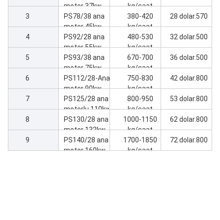
makinesi
motor 37kw
kg/saat
3
Ekstrüder
PS78/38 ana
380-420
28 dolar.570
makine
motor 45kw
kg/saat
4
Ekstrüder
PS92/28 ana
480-530
32 dolar.500
makine
motor 55kw
kg/saat
5
Ekstrüder
PS93/38 ana
670-700
36 dolar.500
makine
motor 75kw
kg/saat
6
Ekstrüder
PS112/28-Ana
750-830
42 dolar.800
makine
motor 90kw
kg/saat
7
Ekstrüder
PS125/28 ana
800-950
53 dolar.800
makine
motorlu 110kw
kg/saat
8
Ekstrüder
PS130/28 ana
1000-1150
62 dolar.800
makine
motor 132kw
kg/saat
9
Ekstrüder
PS140/28 ana
1700-1850
72 dolar.800
makine
motor 160kw
kg/saat
Ekstrüder
makine