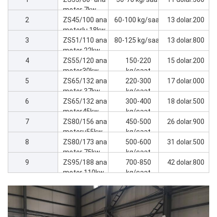
motor 7kw
2
Ekstrüder
ZS45/100 ana
60-100 kg/saat
13 dolar.200
makine
motorlu 18kw
3
Ekstrüder
ZS51/110 ana
80-125 kg/saat
13 dolar.800
makinesi
motor 22kw
4
Ekstrüder
ZS55/120 ana
150-220
15 dolar.200
makine
motor30kw
kg/saat
5
Ekstrüder
ZS65/132 ana
220-300
17 dolar.000
makine
motor 37kw
kg/saat
6
Ekstrüder
ZS65/132 ana
300-400
18 dolar.500
makinesi
motor45kw
kg/saat
7
Ekstrüder
ZS80/156 ana
450-500
26 dolar.900
makine
motoru55kw
kg/saat
8
Ekstrüder
ZS80/173 ana
500-600
31 dolar.500
makinesi
motor 75kw
kg/saat
9
Ekstrüder
ZS95/188 ana
700-850
42 dolar.800
makine
motor 110kw
kg/saat
Ekstrüder
makinesi