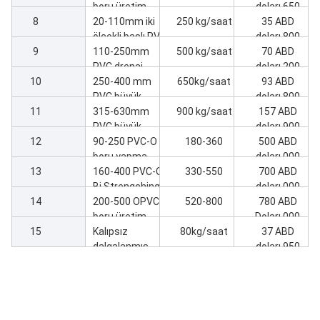
boru üretim
doları,650
8
hattı
20-110mm iki
250 kg/saat
35 ABD
ölçekli başlı PVC
doları,800
9
boru üretim
110-250mm
500 kg/saat
70 ABD
hattı
PVC drenaj
doları,200
10
borusu üretim
250-400 mm
650kg/saat
93 ABD
hattı
PVC büyük
doları,800
11
boyutlu atık su
315-630mm
900 kg/saat
157 ABD
boru üretim
PVC büyük
doları,900
12
hattı
boyutlu boru
90-250 PVC-O
180-360
500 ABD
üretim hattı
boru yapma
doları,000
13
makinesi
160-400 PVC-O
330-550
700 ABD
Bi Strengching
doları,000
14
boru hattı
200-500 OPVC
520-800
780 ABD
boru üretim
Doları,000
15
hattı garantisi
Kalıpsız
80kg/saat
37 ABD
MRS500
dalgalanmış
doları,950
boru hattı 16-50