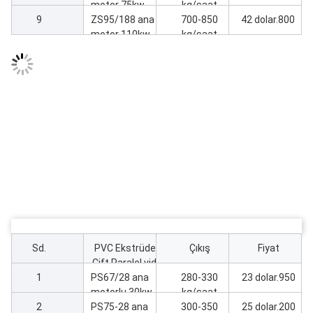
makinesi
motor 75kw
kg/saat
9
Ekstrüder
ZS95/188 ana
700-850
42 dolar.800
makine
motor 110kw
kg/saat
Ekstrüder
makinesi
Sd.
PVC Ekstrüder
Çıkış
Fiyat
Çift Paralel vida
1
PS67/28 ana
Ekstrüder
280-330
23 dolar.950
motorlu 30kw
kg/saat
2
Ekstrüder
PS75-28 ana
300-350
25 dolar.200