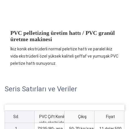
PVC pelletizing üretim hattı / PVC granül
üretme makinesi
İkiz konik ekstrüderli normal peletize hattı ve paralel ikiz
vida ekstrüderli özel yüksek kaliteli şeffaf ve yumuşak PVC
peletize hattı sunuyoruz.
Seris Satırları ve Veriler
Sd.
PVC Çift Konik
Çıkış
Fiyat
vida ekstrüder
1
ZS35/80- ana
50-70 kg/saat
11 dolar.500