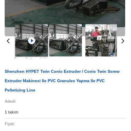
Shenzhen HYPET Twin Conic Extruder / Conic Twin Screw
Extruder Makinesi Ile PVC Granules Yapma Ile PVC
Pelletizing Line
Adedi:
1 takım
Fiyat: