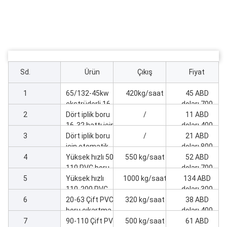
Sd.
Ürün
Çıkış
Fiyat
1
65/132-45kw
420kg/saat
45 ABD
ekstrüderli 16-
doları,700
2
32mm dört
Dört iplik boru
/
11 ABD
boru hattı
16-32 hattı için
doları,400
3
10 boşluk
Dört iplik boru
/
21 ABD
çanlama
için otomatik
doları,800
4
makinesi
ambalaj
Yüksek hızlı 50-
550 kg/saat
52 ABD
makinesi 16-32
110 PVC boru
doları,700
5
makinesi
üretim hattı
Yüksek hızlı
1000 kg/saat
134 ABD
110-200 PVC
doları,300
6
boru
20-63 Çift PVC
320 kg/saat
38 ABD
ekstrüzyon
boru çıkartma
doları,400
7
hattı
makinesi
90-110 Çift PVC
500 kg/saat
61 ABD