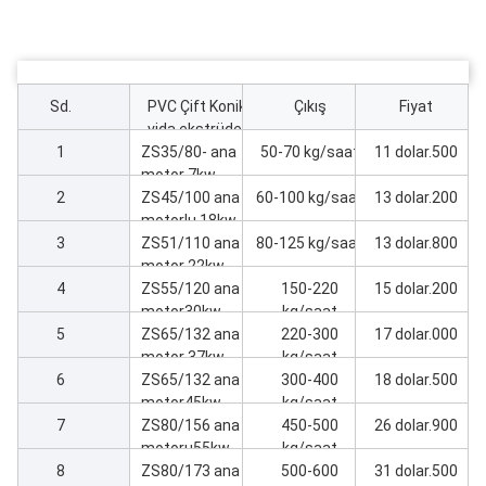
Sd.
PVC Çift Konik
Çıkış
Fiyat
vida ekstrüder
1
ZS35/80- ana
50-70 kg/saat
11 dolar.500
motor 7kw
2
Ekstrüder
ZS45/100 ana
60-100 kg/saat
13 dolar.200
makine
motorlu 18kw
3
Ekstrüder
ZS51/110 ana
80-125 kg/saat
13 dolar.800
makinesi
motor 22kw
4
Ekstrüder
ZS55/120 ana
150-220
15 dolar.200
makine
motor30kw
kg/saat
5
Ekstrüder
ZS65/132 ana
220-300
17 dolar.000
makine
motor 37kw
kg/saat
6
Ekstrüder
ZS65/132 ana
300-400
18 dolar.500
makinesi
motor45kw
kg/saat
7
Ekstrüder
ZS80/156 ana
450-500
26 dolar.900
makine
motoru55kw
kg/saat
8
Ekstrüder
ZS80/173 ana
500-600
31 dolar.500