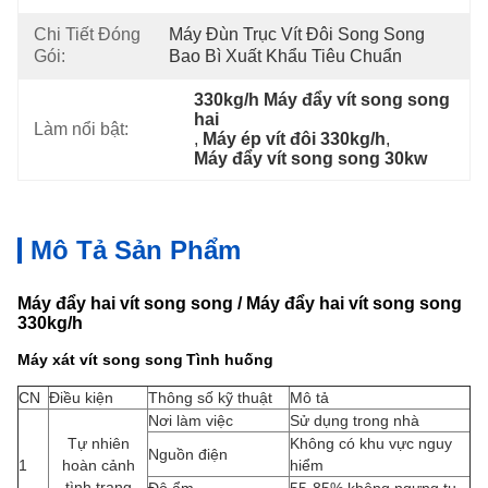
Chi Tiết Đóng
Máy Đùn Trục Vít Đôi Song Song 
Gói:
Bao Bì Xuất Khẩu Tiêu Chuẩn
330kg/h Máy đẩy vít song song 
hai
Làm nổi bật:
, 
Máy ép vít đôi 330kg/h
, 
Máy đẩy vít song song 30kw
Mô Tả Sản Phẩm
Máy đẩy hai vít song song / Máy đẩy hai vít song song
330kg/h
Máy xát vít song song
Tình huống
CN
Điều kiện
Thông số kỹ thuật
Mô tả
Nơi làm việc
Sử dụng trong nhà
Tự nhiên
Không có khu vực nguy
Nguồn điện
1
hoàn cảnh
hiểm
tình trạng