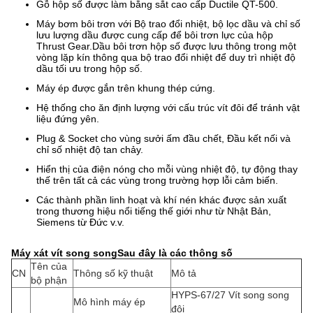
Gỗ hộp số được làm bằng sắt cao cấp Ductile QT-500.
Máy bơm bôi trơn với Bộ trao đổi nhiệt, bộ lọc dầu và chỉ số
lưu lượng dầu được cung cấp để bôi trơn lực của hộp
Thrust Gear.Dầu bôi trơn hộp số được lưu thông trong một
vòng lặp kín thông qua bộ trao đổi nhiệt để duy trì nhiệt độ
dầu tối ưu trong hộp số.
Máy ép được gắn trên khung thép cứng.
Hệ thống cho ăn định lượng với cấu trúc vít đôi để tránh vật
liệu đứng yên.
Plug & Socket cho vùng sưởi ấm đầu chết, Đầu kết nối và
chỉ số nhiệt độ tan chảy.
Hiển thị của điện nóng cho mỗi vùng nhiệt độ, tự động thay
thế trên tất cả các vùng trong trường hợp lỗi cảm biến.
Các thành phần linh hoạt và khí nén khác được sản xuất
trong thương hiệu nổi tiếng thế giới như từ Nhật Bản,
Siemens từ Đức v.v.
Máy xát vít song song
Sau đây là các thông số
Tên của
CN
Thông số kỹ thuật
Mô tả
bộ phận
HYPS-67/27 Vít song song
Mô hình máy ép
đôi