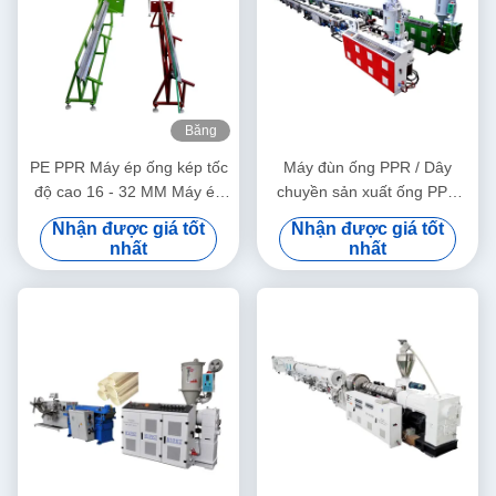
Băng
hình
PE PPR Máy ép ống kép tốc
Máy đùn ống PPR / Dây
độ cao 16 - 32 MM Máy ép
chuyền sản xuất ống PPR
vít đơn SJ90/33
20-63
Nhận được giá tốt
Nhận được giá tốt
nhất
nhất