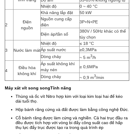
Độ ẩm
55-85% không ngưng tụ
Nhiệt độ
0 ~ 40 °C
Khả năng lắp đặt
50 kW
Nguồn cung cấp
Điện
3P+N+PE
2
điện
nguồn
380V / 50Hz khác có thể
Điện áp/tần số
tùy chọn
Nhiệt độ
≤ 18 °C
Áp suất nước
≥0,3MPa
3
Nước làm mát
3
Dòng chảy
~ 5 m
/h
Áp suất không khí
≥ 0,6MPa
Điều hòa
máy nén
4
không khí
3
Dòng chảy
~ 0,9 m
/min
Máy xát vít song song
Tính năng
Thùng và ốc vít Nitro hợp kim với loại kim loại hai để kéo
dài tuổi thọ.
Hộp bánh răng cứng và đất được làm bằng công nghệ Đức.
Cỗ bánh răng được làm cứng và nghiền. Cả hai trục đầu ra
đều được tích hợp với vòng bi đẩy công suất cao để hấp
thụ lực đẩy trục được tạo ra trong quá trình ép