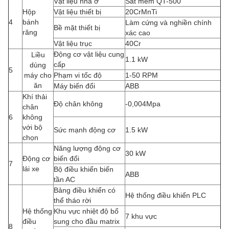
Vật liệu nhà ở
Sắt mềm QT-500
Hộp
Vật liệu thiết bị
20CrMnTi
4
bánh
Làm cứng và nghiền chính
Bề mặt thiết bị
răng
xác cao
Vật liệu trục
40Cr
Động cơ vật liệu cung
Liều
1.1 kW
cấp
dùng
5
máy cho
Phạm vi tốc độ
1-50 RPM
ăn
Máy biến đổi
ABB
Khí thải
Độ chân không
-0,004Mpa
chân
6
không
với bộ
Sức mạnh động cơ
1.5 kW
chọn
Năng lượng động cơ
30 kW
Động cơ
biến đổi
7
lái xe
Bộ điều khiển biến
ABB
tần AC
Bảng điều khiển có
Hệ thống điều khiển PLC
thể tháo rời
Hệ thống
Khu vực nhiệt độ bổ
7 khu vực
điều
sung cho đầu matrix
8