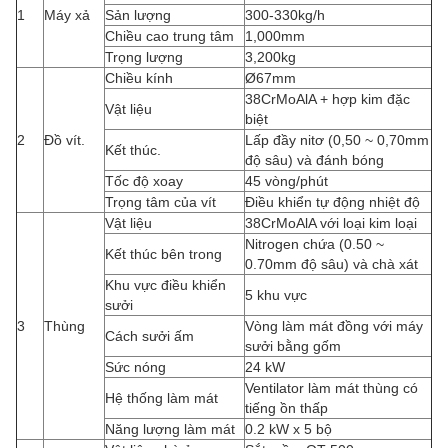
1
Máy xả
Sản lượng
300-330kg/h
Chiều cao trung tâm
1,000mm
Trọng lượng
3,200kg
Chiều kính
Ø67mm
38CrMoAlA + hợp kim đặc
Vật liệu
biệt
2
Đồ vít.
Lấp đầy nitơ (0,50 ~ 0,70mm
Kết thúc.
độ sâu) và đánh bóng
Tốc độ xoay
45 vòng/phút
Trọng tâm của vít
Điều khiển tự động nhiệt độ
Vật liệu
38CrMoAlA với loại kim loại
Nitrogen chứa (0.50 ~
Kết thúc bên trong
0.70mm độ sâu) và chà xát
Khu vực điều khiển
5 khu vực
sưởi
3
Thùng
Vòng làm mát đồng với máy
Cách sưởi ấm
sưởi bằng gốm
Sức nóng
24 kW
Ventilator làm mát thùng có
Hệ thống làm mát
tiếng ồn thấp
Năng lượng làm mát
0.2 kW x 5 bộ