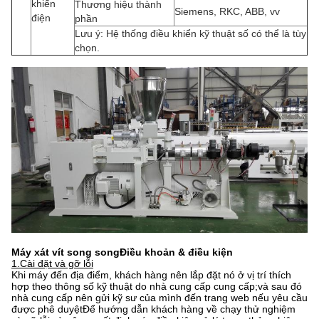
khiển
Thương hiệu thành
Siemens, RKC, ABB, vv
điện
phần
Lưu ý: Hệ thống điều khiển kỹ thuật số có thể là tùy
chọn.
Máy xát vít song song
Điều khoản & điều kiện
1.
Cài đặt và gỡ lỗi
Khi máy đến địa điểm, khách hàng nên lắp đặt nó ở vị trí thích
hợp theo thông số kỹ thuật do nhà cung cấp cung cấp;và sau đó
nhà cung cấp nên gửi kỹ sư của mình đến trang web nếu yêu cầu
được phê duyệtĐể hướng dẫn khách hàng về chạy thử nghiệm