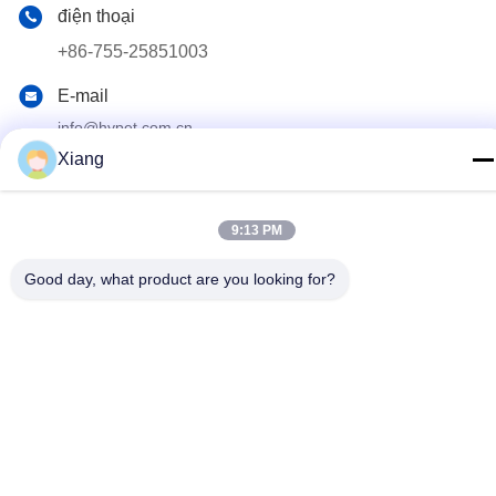
điện thoại
+86-755-25851003
E-mail
info@hypet.com.cn
Xiang
Địa chỉ
PHÒNG 2205, TÒA NHÀ ANGEL, SỐ 4 ĐƯỜNG BAGUA,
THÂM QUYẾN, TRUNG QUỐC
9:13 PM
Good day, what product are you looking for?
Chính sách bảo mật
|
Sơ đồ trang web
Trung Quốc chất lượng tốt Máy đùn nhựa Nhà cung cấp. Bản
quyền © 2021-2026 Shenzhen HYPET Co., Ltd. Tất cả các quyền
được bảo lưu.