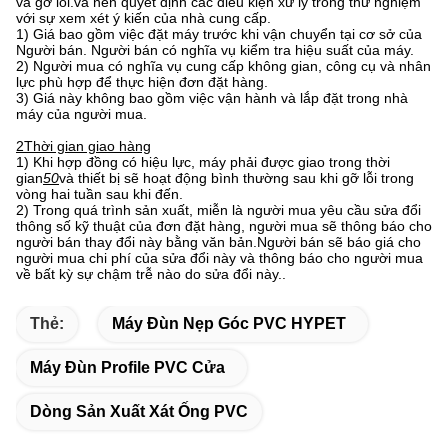
và gỡ lỗi.và nên quyết định các điều kiện xử lý trong thử nghiệm
với sự xem xét ý kiến của nhà cung cấp.
1) Giá bao gồm việc đặt máy trước khi vận chuyển tại cơ sở của
Người bán. Người bán có nghĩa vụ kiểm tra hiệu suất của máy.
2) Người mua có nghĩa vụ cung cấp không gian, công cụ và nhân
lực phù hợp để thực hiện đơn đặt hàng.
3) Giá này không bao gồm việc vận hành và lắp đặt trong nhà
máy của người mua.
2Thời gian giao hàng
1) Khi hợp đồng có hiệu lực, máy phải được giao trong thời
gian
5
0
và thiết bị sẽ hoạt động bình thường sau khi gỡ lỗi trong
vòng hai tuần sau khi đến.
2) Trong quá trình sản xuất, miễn là người mua yêu cầu sửa đổi
thông số kỹ thuật của đơn đặt hàng, người mua sẽ thông báo cho
người bán thay đổi này bằng văn bản.Người bán sẽ báo giá cho
người mua chi phí của sửa đổi này và thông báo cho người mua
về bất kỳ sự chậm trễ nào do sửa đổi này..
Thẻ:
Máy Đùn Nẹp Góc PVC HYPET
Máy Đùn Profile PVC Cửa
Dòng Sản Xuất Xát Ống PVC