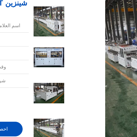
شينزين HYPET عالية الناتج عالية السرعة 50-110
اسم العلامة
وقت
شرو
احص