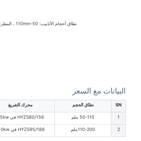
نطاق أحجام الأنابيب: 50-110mm ، المطرقة: 80/156 في 55KW ، الحد الأقصى للإنتاج: 550kg / h
البيانات مع السعر
SN
نطاق الحجم
محرك التفريغ
1
50-110 ملم
HYZS80/156 في 55kw
2
110-200ملم
HYZS95/188 في 110kw