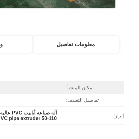
معلومات تفاصيل
و
مكان المنشأ:
تفاصيل التغليف:
آلة صناعة أنابيب PVC عالية السرعة,آلة طحن بلاستيكية عالية الطاقة,50-110 طاحونة أنابيب PVC
إبراز:
50-110 PVC pipe extruder