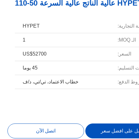
 التجارية:
HYPET
الـ MOQ:
1
السعر:
US$52700
 التسليم:
45 يوما
ط الدفع:
خطاب الاعتماد، تي/تي، د/ف
ل على افضل سعر
اتصل الآن