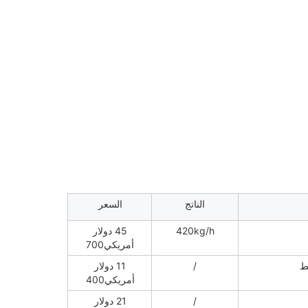
الناتج
السعر
420kg/h
45 دولار
أمريكي700
/
11 دولار
أمريكي400
/
21 دولار