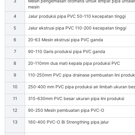
3
Mesin pengemasan otomatis untuk empat pipa untaia
mesin
4
Jalur produksi pipa PVC 50-110 kecepatan tinggi
5
Jalur ekstrusi pipa PVC 110-200 kecepatan tinggi
6
20-63 Mesin ekstrusi pipa PVC ganda
7
90-110 Garis produksi pipa PVC ganda
8
20-110mm dua mati kepala pipa produksi PVC
9
110-250mm PVC pipa drainase pembuatan lini produk
10
250-400 mm PVC pipa produksi air limbah ukuran be
11
315-630mm PVC besar ukuran pipa lini produksi
12
90-250 Mesin pembuatan pipa PVC-O
13
160-400 PVC-O Bi Strengthing pipa jalur