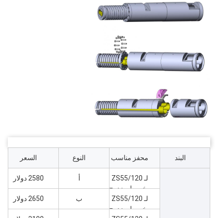
البند
محفز مناسب
النوع
السعر
لـ ZS55/120
أ
2580 دولار
مخروط مزدوج
المسامير
لـ ZS55/120
ب
2650 دولار
مخروط مزدوج