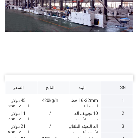
SN
البند
الناتج
السعر
1
16-32mm خط
420kg/h
45 دولار
أربعة أنابيب مع
أمريكي700
2
10 تجويف آلة
65/132-45kw
/
11 دولار
طحن
تسمير لأربعة
أمريكي400
3
آلة التعبئة التلقائية
خيوط أنابيب القناة
/
21 دولار
16-32 خط
لأربعة أنابيب خيط
أمريكي800