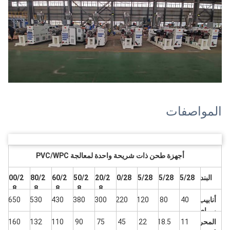
المواصفات
أجهزة طحن ذات شريحة واحدة لمعالجة PVC/WPC
البند
55/28
65/28
75/28
90/28
120/2
150/2
160/2
180/2
200/2
8
8
8
8
8
أنابيب
40
80
120
220
300
380
430
530
650
بي إي
للخرو
المحر
11
18.5
22
45
75
90
110
132
160