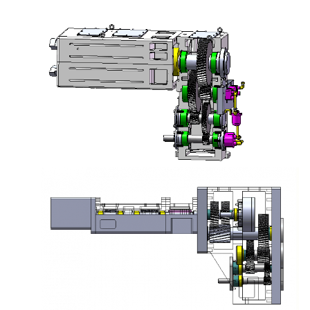
مزدوج مخروط