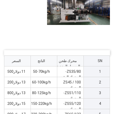
SN
محرك طحن
الناتج
السعر
المسمار المزدوج
1
من PVC
ZS35/80-
50-70kg/h
11 دولار500
المحرك الرئيسي
2
7kw آلة طحن
ZS45 / 100
60-100kg/h
13 دولار200
المحرك
3
ZS51/110-
الرئيسي18kw آلة
80-125kg/h
13 دولار800
طحن
المحرك
4
ZS55/120-
الرئيسي22kw آلة
150-220kg/h
15 دولار200
طحن
المحرك