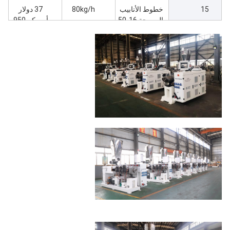
15
ضمان MRS500
خطوط الأنابيب
80kg/h
37 دولار
المموجة 16-50
أمريكي950
بدون قالب