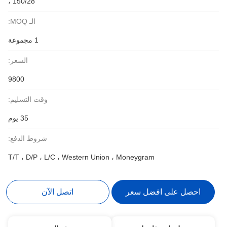
، 150/28
الـ MOQ:
1 مجموعة
السعر:
9800
وقت التسليم:
35 يوم
شروط الدفع:
T/T ، D/P ، L/C ، Western Union ، Moneygram
احصل على افضل سعر
اتصل الآن