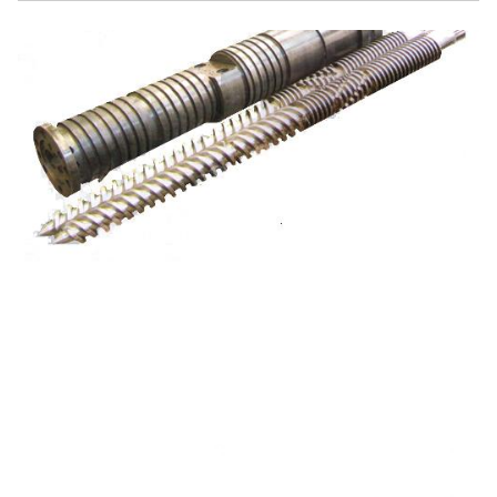
المحرك الرئيسي
160kw آلة
التطويق