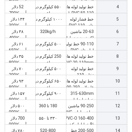
خط
اتوماتیک برای
آمریکا800
4
چهار لوله رشته
خط تولید لوله های
۵۵۰ کیلوگرم در
52 دلار
16-32 ماشین
PVC 50-110 با
ساعت
آمریکا700
5
سرعت بالا
خط فشار لوله
۱۰۰۰ کیلوگرم در
۱۳۴ دلار
های PVC 110-
ساعت
آمریکا300
6
200 با سرعت بالا
20-63 ماشین
320kg/h
۳۸ دلار
اکستروزن دو لوله
آمریکا400
7
PVC
90-110 خط تولید
۵۰۰ کیلوگرم در
۶۱ دلار
لوله های PVC
ساعت
آمریکا650
8
دوگانه
خط تولید لوله های
250 کیلوگرم در
۳۵ دلار
PVC 20-110mm
ساعت
آمریکا800
9
با دو سر
خط تولید لوله
۵۰۰ کیلوگرم در
۷۰ دلار
تخلیه 110-
ساعت
آمریکا200
10
250mm PVC
خط تولید لوله های
۶۵۰ کیلوگرم در
۹۳ دلار
فاضلاب 250-400
ساعت
آمریکا800
11
میلی متر PVC
315-630mm
۹۰۰ کیلوگرم در
۱۵۷ دلار
خط تولید لوله
ساعت
آمریکا900
12
PVC بزرگ
90-250 ماشین
180 تا 360
۵۰۰ دلار
ساخت لوله PVC-
آمریکا000
13
O
160-400 PVC-O
۳۳۰ تا ۵۵۰
700 دلار
Bi خط لوله کشش
آمریکا000
14
200-500 خط
520-800
۷۸۰ دلار