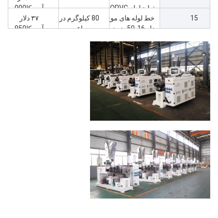
تولید لوله OPVC
آمریکا000
15
تضمین کننده
خط لوله های موج
80 کیلوگرم در
۳۷ دلار
MRS500
دار 16-50 بدون
ساعت
آمریکا950
قالب