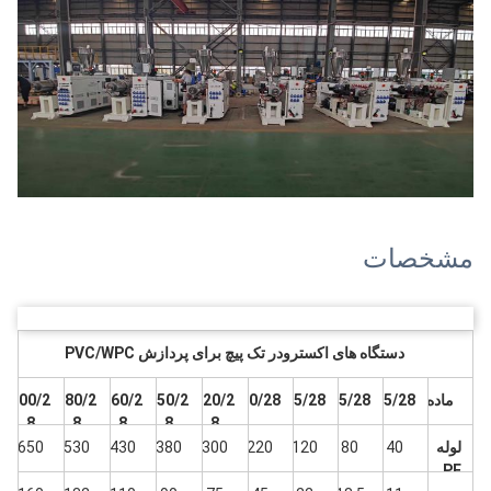
مشخصات
دستگاه های اکسترودر تک پیچ برای پردازش PVC/WPC
ماده
55/28
65/28
75/28
90/28
120/2
150/2
160/2
180/2
200/2
8
8
8
8
8
لوله
40
80
120
220
300
380
430
530
650
PE