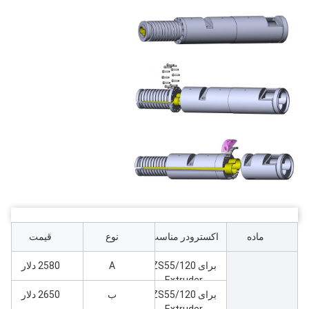
ماده
اکسترودر مناسب
نوع
قیمت
برای ZS55/120
A
2580 دلار
Extruder
مخروطی دو پیچ
برای ZS55/120
ب
2650 دلار