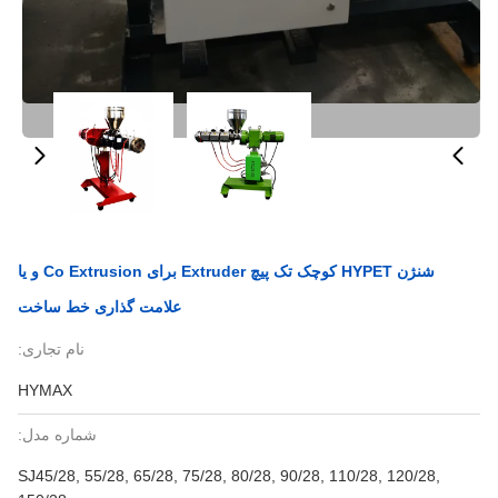
شنژن HYPET کوچک تک پیچ Extruder برای Co Extrusion و یا
علامت گذاری خط ساخت
نام تجاری:
HYMAX
شماره مدل:
SJ45/28, 55/28, 65/28, 75/28, 80/28, 90/28, 110/28, 120/28,