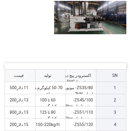
SN
اکسترودر پیچ دو
تولید
قیمت
مخروط PVC
1
ZS35/80- موتور
50-70 کیلوگرم در
11 دلار500
اصلی 7kW
ساعت
2
ZS45/100-
ماشین اکسترودر
60 تا 100
13 دلار200
موتور اصلی18kw
کیلوگرم در
3
ماشین Extruder
ZS51/110-
ساعت
80 تا 125
13 دلار800
موتور اصلی22kw
کیلوگرم در
4
ZS55/120-
ماشین اکستروژر
ساعت
150-220kg/h
15 دلار200
موتور