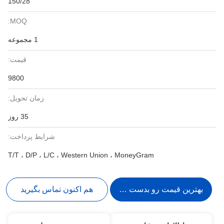
150/28
MOQ:
1 مجموعه
قیمت:
9800
زمان تحویل:
35 روز
شرایط پرداخت:
T/T ، D/P ، L/C ، Western Union ، MoneyGram
بهترین قیمت رو بدست بیار
هم اکنون تماس بگیرید