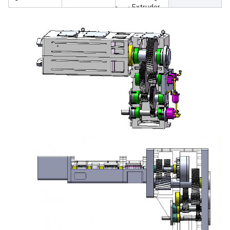
Extruder دو پیچ
مخروطی