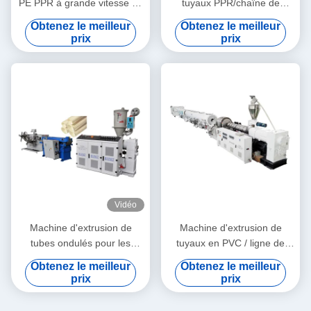
PE PPR à grande vitesse 16
tuyaux PPR/chaîne de
- 32 mm à vis unique
production de tuyaux PPR
Obtenez le meilleur
Obtenez le meilleur
SJ90/33
20-63
prix
prix
Vidéo
Machine d'extrusion de
Machine d'extrusion de
tubes ondulés pour les
tuyaux en PVC / ligne de
granulés de PE et de PVC
production de tuyaux en
Obtenez le meilleur
Obtenez le meilleur
PVC 315-630
prix
prix