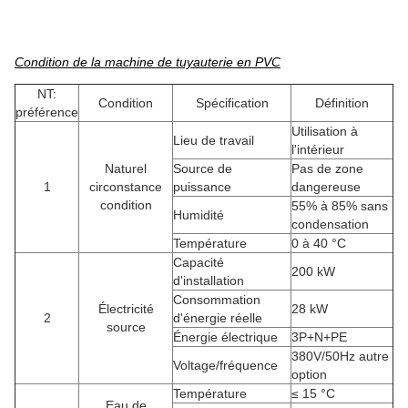
Condition de la machine de tuyauterie en PVC
NT:
Condition
Spécification
Définition
préférence
Utilisation à
Lieu de travail
l'intérieur
Naturel
Source de
Pas de zone
1
circonstance
puissance
dangereuse
condition
55% à 85% sans
Humidité
condensation
Température
0 à 40 °C
Capacité
200 kW
d'installation
Consommation
Électricité
28 kW
2
d'énergie réelle
source
Énergie électrique
3P+N+PE
380V/50Hz autre
Voltage/fréquence
option
Température
≤ 15 °C
Eau de