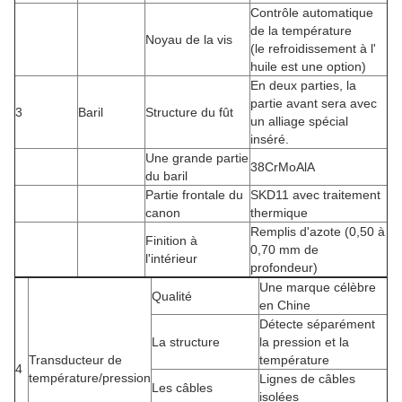
Contrôle automatique
de la température
Noyau de la vis
(le refroidissement à l'
huile est une option)
En deux parties, la
partie avant sera avec
3
Baril
Structure du fût
un alliage spécial
inséré.
Une grande partie
38CrMoAlA
du baril
Partie frontale du
SKD11 avec traitement
canon
thermique
Remplis d'azote (0,50 à
Finition à
0,70 mm de
l'intérieur
profondeur)
Une marque célèbre
Qualité
en Chine
Détecte séparément
La structure
la pression et la
Transducteur de
température
4
température/pression
Lignes de câbles
Les câbles
isolées