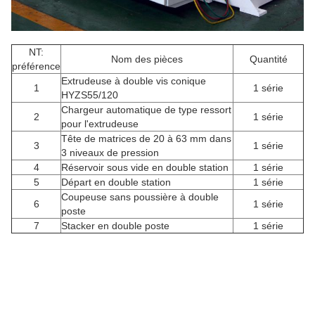
NT:
Nom des pièces
Quantité
préférence
Extrudeuse à double vis conique
1
1 série
HYZS55/120
Chargeur automatique de type ressort
2
1 série
pour l'extrudeuse
Tête de matrices de 20 à 63 mm dans
3
1 série
3 niveaux de pression
4
Réservoir sous vide en double station
1 série
5
Départ en double station
1 série
Coupeuse sans poussière à double
6
1 série
poste
7
Stacker en double poste
1 série