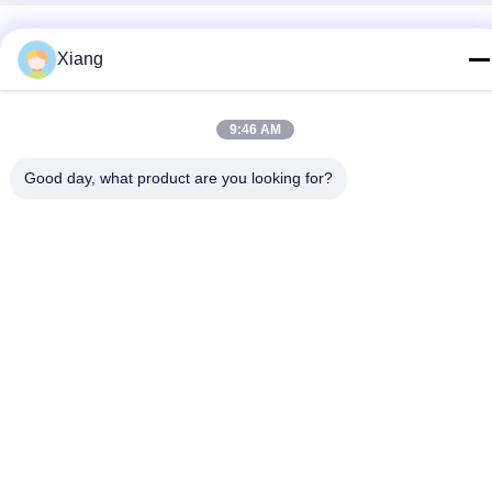
Xiang
9:46 AM
Good day, what product are you looking for?
Réseaux sociaux
Contact rapide
Télégramme
+86-755-25851003
E-mail
info@hypet.com.cn
Adresse