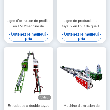
Ligne d'extrusion de profilés
Ligne de production de
en PVC/machine de
tuyaux en PVC de qualité
fabrication de profilés en
stable 3''- 4' avec
Obtenez le meilleur
Obtenez le meilleur
PVC
extrudeuse à double vis
prix
prix
conique HYZS65/132
Vidéo
Extrudeuse à double tuyau
Machine d'extrusion de