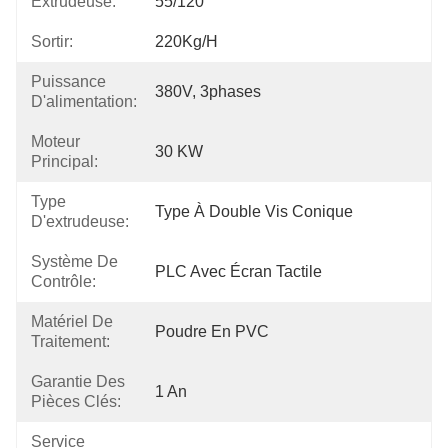
Extrudeuse:
55/120
Sortir:
220Kg/h
Puissance
380V, 3phases
D'alimentation:
Moteur
30 KW
Principal:
Type
Type À Double Vis Conique
D'extrudeuse:
Système De
PLC Avec Écran Tactile
Contrôle:
Matériel De
Poudre En PVC
Traitement:
Garantie Des
1 An
Pièces Clés:
Service