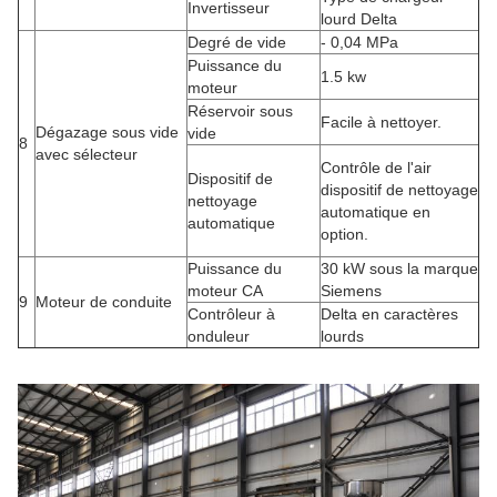
Invertisseur
lourd Delta
Degré de vide
- 0,04 MPa
Puissance du
1.5 kw
moteur
Réservoir sous
Facile à nettoyer.
Dégazage sous vide
vide
8
avec sélecteur
Contrôle de l'air
Dispositif de
dispositif de nettoyage
nettoyage
automatique en
automatique
option.
Puissance du
30 kW sous la marque
moteur CA
Siemens
9
Moteur de conduite
Contrôleur à
Delta en caractères
onduleur
lourds