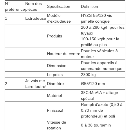
NT:
Nom des
Spécification
Définition
préférence
pièces
Modèle
HYZS-55/120 vis
1
Extrudeuse
d'extrudeuse
jumelle conique
200 à 280 kg/h pour les
tuyaux
Produits
100-150 kg/h pour le
profilé ou plus
Pour les véhicules à
Hauteur du centre
moteur
Pour les appareils à
Dimension
commande numérique
Le poids
2300 kg
Je vais me
2
Diamètre
Ø55/120 mm
faire foutre!
38CrMoAlA + alliage
Matériel
spécial
Rempli d'azote (0,50 à
Finissez!
0,70 mm de
profondeur) et poli
Vitesse de
0 à 38 tours/min
rotation