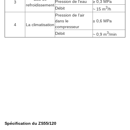
Pression de l'eau
≥ 0,3 MPa
3
refroidissement
3
Débit
~ 15 m
/h
Pression de l'air
dans le
≥ 0,6 MPa
4
La climatisation
compresseur
3
Débit
~ 0,9 m
/min
Spécification du ZS55/120