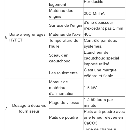
Fer ductile
logement
Matériau des
20CrMnTiA
engins
d'une épaisseur
Surface de l'engin
n'excédant pas 1 mm
Boîte à engrenages
Matériau de l'axe
40Cr
6
HYPET
Température de
Contrôlé par deux
l'huile
systèmes,
Étancheur de
Sceaux en
caoutchouc spécial
caoutchouc
importé utilisé
C'est une marque
Les roulements
célèbre et fiable.
Moteur de
matériau
1.5 kW
d'alimentation
1 à 50 tours par
Plage de vitesse
Dosage à deux vis
minute
7
fournisseur
Puits anti poudre avec
Puits de poudre
une teneur élevée en
CaCO3
Type de chargeur