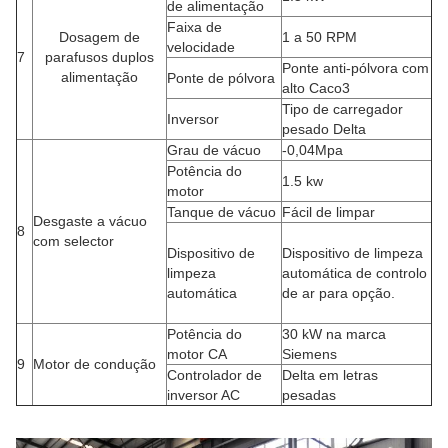
de alimentação
Faixa de
Dosagem de
1 a 50 RPM
velocidade
7
parafusos duplos
Ponte anti-pólvora com
alimentação
Ponte de pólvora
alto Caco3
Tipo de carregador
Inversor
pesado Delta
Grau de vácuo
-0,04Mpa
Potência do
1.5 kw
motor
Tanque de vácuo
Fácil de limpar
Desgaste a vácuo
8
com selector
Dispositivo de
Dispositivo de limpeza
limpeza
automática de controlo
automática
de ar para opção.
Potência do
30 kW na marca
motor CA
Siemens
9
Motor de condução
Controlador de
Delta em letras
inversor AC
pesadas