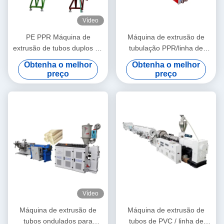
Vídeo
PE PPR Máquina de
Máquina de extrusão de
extrusão de tubos duplos de
tubulação PPR/linha de
alta velocidade 16 - 32 MM
produção 20-63 da
Obtenha o melhor
Obtenha o melhor
extrusora de parafuso único
tubulação PPR
preço
preço
SJ90/33
Vídeo
Máquina de extrusão de
Máquina de extrusão de
tubos ondulados para
tubos de PVC / linha de