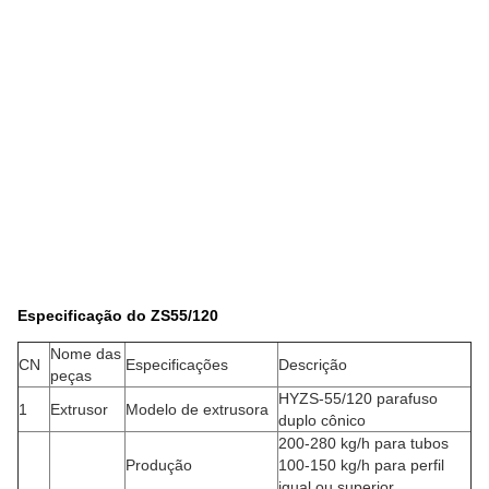
Especificação do ZS55/120
Nome das
CN
Especificações
Descrição
peças
HYZS-55/120 parafuso
1
Extrusor
Modelo de extrusora
duplo cônico
200-280 kg/h para tubos
Produção
100-150 kg/h para perfil
igual ou superior