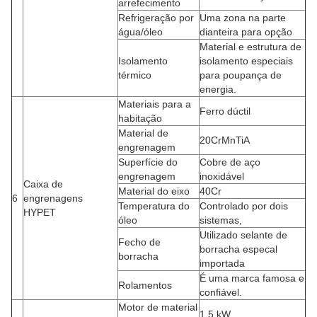
arrefecimento
Refrigeração por
Uma zona na parte
água/óleo
dianteira para opção
Material e estrutura de
Isolamento
isolamento especiais
térmico
para poupança de
energia.
Materiais para a
Ferro dúctil
habitação
Material de
20CrMnTiA
engrenagem
Superfície do
Cobre de aço
engrenagem
inoxidável
Caixa de
Material do eixo
40Cr
6
engrenagens
Temperatura do
Controlado por dois
HYPET
óleo
sistemas,
Utilizado selante de
Fecho de
borracha especal
borracha
importada
É uma marca famosa e
Rolamentos
confiável.
Motor de material
1.5 kW