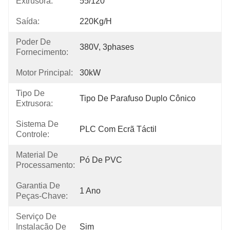
Extrusora:
55/120
Saída:
220Kg/h
Poder De
380V, 3phases
Fornecimento:
Motor Principal:
30kW
Tipo De
Tipo De Parafuso Duplo Cônico
Extrusora:
Sistema De
PLC Com Ecrã Táctil
Controle:
Material De
Pó De PVC
Processamento:
Garantia De
1 Ano
Peças-Chave:
Serviço De
Instalação De
Sim