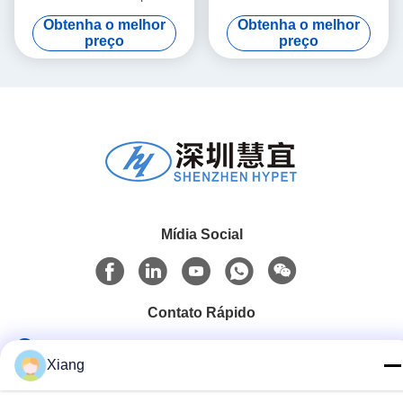
materiais granulados de PE
produção de tubos de PVC
Obtenha o melhor
Obtenha o melhor
e PVC
315-630
preço
preço
Mídia Social
Contato Rápido
Telefone
Xiang
+86-755-25851003