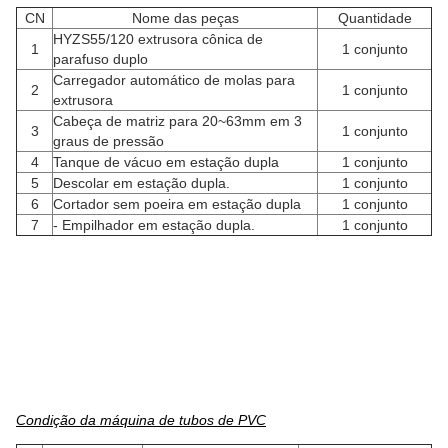
CN
Nome das peças
Quantidade
HYZS55/120 extrusora cônica de
1
1 conjunto
parafuso duplo
Carregador automático de molas para
2
1 conjunto
extrusora
Cabeça de matriz para 20~63mm em 3
3
1 conjunto
graus de pressão
4
Tanque de vácuo em estação dupla
1 conjunto
5
Descolar em estação dupla.
1 conjunto
6
Cortador sem poeira em estação dupla
1 conjunto
7
- Empilhador em estação dupla.
1 conjunto
Condição da máquina de tubos de PVC