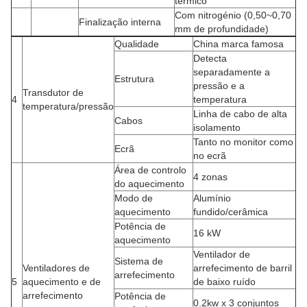
térmico
Com nitrogénio (0,50~0,70
Finalização interna
mm de profundidade)
Qualidade
China marca famosa
Detecta
separadamente a
Estrutura
pressão e a
Transdutor de
4
temperatura
temperatura/pressão
Linha de cabo de alta
Cabos
isolamento
Tanto no monitor como
Ecrã
no ecrã
Área de controlo
4 zonas
do aquecimento
Modo de
Alumínio
aquecimento
fundido/cerâmica
Potência de
16 kW
aquecimento
Ventilador de
Sistema de
Ventiladores de
arrefecimento de barril
arrefecimento
5
aquecimento e de
de baixo ruído
arrefecimento
Potência de
0.2kw x 3 conjuntos