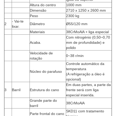
Altura do centro
1000 mm
Dimensão
2710 x 1250 x 2600 mm
Peso
2300 kg
- Vai-te
2
Diâmetro
Ø55/120 mm
lixar.
Materiais
38CrMoAlA + liga especial
Com nitrogénio (0,50~0,70
Acaba.
mm de profundidade) e
polido
Velocidade de
0~38 r/min
rotação
Controle automático da
temperatura
Núcleo do parafuso
(A refrigeração a óleo é
opcional)
Em duas partes, a parte da
3
Barril
Estrutura do cano
frente será com liga
especial inserida.
Grande parte do
38CrMoAlA
barril
SKD11 com tratamento
Parte frontal do cano