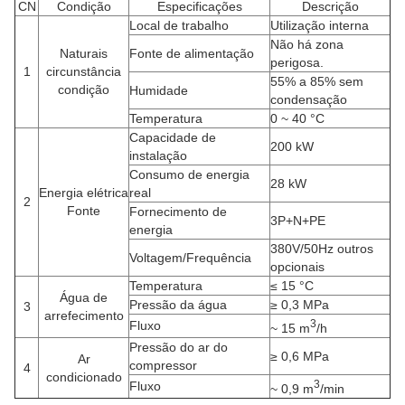
CN
Condição
Especificações
Descrição
Local de trabalho
Utilização interna
Não há zona
Naturais
Fonte de alimentação
perigosa.
1
circunstância
55% a 85% sem
condição
Humidade
condensação
Temperatura
0 ~ 40 °C
Capacidade de
200 kW
instalação
Consumo de energia
28 kW
Energia elétrica
real
2
Fonte
Fornecimento de
3P+N+PE
energia
380V/50Hz outros
Voltagem/Frequência
opcionais
Temperatura
≤ 15 °C
Água de
Pressão da água
≥ 0,3 MPa
3
arrefecimento
3
Fluxo
~ 15 m
/h
Pressão do ar do
≥ 0,6 MPa
Ar
compressor
4
condicionado
3
Fluxo
~ 0,9 m
/min