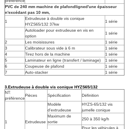
préférence
PVC de 240 mm
machine de plafond
ligne
d'une épaisseur
n'excédant pas 10 mm,
Extrudeuse à double vis conique
1
1 série
HYZS65/132 37kw
Autoloader pour extrudeuse en vis en
1 série
option
2
Les moisissures
1 série
3
Calibrateur sous vide à 6 m
1 série
4
Tirez hors de la machine
1 série
5
Laminateur en ligne (transfert / laminage)
1 série
6
Coupeuse de plafond
1 série
7
Auto-stacker
1 série
3.Extrudeuse à double vis conique HYZS65/132
NT:
Pièces
Spécification
Définition
préférence
Modèle
HYZS-65/132 vis
d'extrudeuse
jumelle conique
Maximum de
250 à 350 kg/h
1
Extrudeuse
sortie
Pour les véhicules à