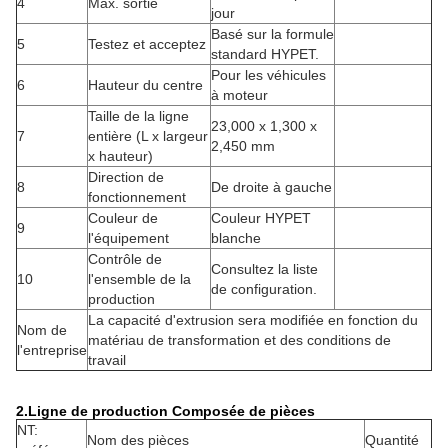
4
Max. sortie
jour
Basé sur la formule
5
Testez et acceptez
standard HYPET.
Pour les véhicules
6
Hauteur du centre
à moteur
Taille de la ligne
23,000 x 1,300 x
7
entière (L x largeur
2,450 mm
x hauteur)
Direction de
8
De droite à gauche
fonctionnement
Couleur de
Couleur HYPET
9
l'équipement
blanche
Contrôle de
Consultez la liste
10
l'ensemble de la
de configuration.
production
La capacité d'extrusion sera modifiée en fonction du
Nom de
matériau de transformation et des conditions de
l'entreprise
travail
2.Ligne de production Composée de pièces
NT:
Nom des pièces
Quantité