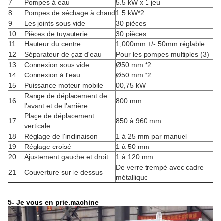
7
Pompes à eau
5.5 kW x 1 jeu
8
Pompes de séchage à chaud
1.5 kW*2
9
Les joints sous vide
30 pièces
10
Pièces de tuyauterie
30 pièces
11
Hauteur du centre
1,000mm +/- 50mm réglable
12
Séparateur de gaz d'eau
Pour les pompes multiples (3)
13
Connexion sous vide
Ø50 mm *2
14
Connexion à l'eau
Ø50 mm *2
15
Puissance moteur mobile
00,75 kW
Range de déplacement de
16
800 mm
l'avant et de l'arrière
Plage de déplacement
17
850 à 960 mm
verticale
18
Réglage de l'inclinaison
1 à 25 mm par manuel
19
Réglage croisé
1 à 50 mm
20
Ajustement gauche et droit
1 à 120 mm
De verre trempé avec cadre
21
Couverture sur le dessus
métallique
5- Je vous en prie.
machine