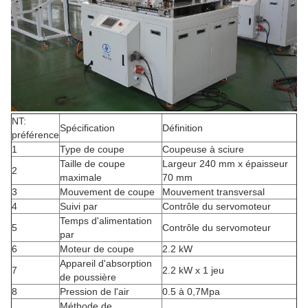
NT:
Spécification
Définition
préférence
1
Type de coupe
Coupeuse à sciure
Taille de coupe
Largeur 240 mm x épaisseur
2
maximale
70 mm
3
Mouvement de coupe
Mouvement transversal
4
Suivi par
Contrôle du servomoteur
Temps d'alimentation
5
Contrôle du servomoteur
par
6
Moteur de coupe
2.2 kW
Appareil d'absorption
7
2.2 kW x 1 jeu
de poussière
8
Pression de l'air
0.5 à 0,7Mpa
Méthode de