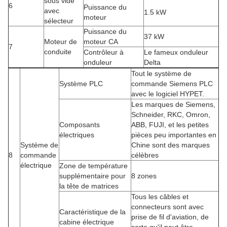
sous vide
6
Puissance du
avec
1.5 kW
moteur
sélecteur
Puissance du
37 kW
Moteur de
moteur CA
7
conduite
Contrôleur à
Le fameux onduleur
onduleur
Delta
Tout le système de
Système PLC
commande Siemens PLC
avec le logiciel HYPET.
Les marques de Siemens,
Schneider, RKC, Omron,
Composants
ABB, FUJI, et les petites
électriques
pièces peu importantes en
Système de
Chine sont des marques
8
commande
célèbres
électrique
Zone de température
supplémentaire pour
8 zones
la tête de matrices
Tous les câbles et
connecteurs sont avec
Caractéristique de la
prise de fil d'aviation, de
cabine électrique
sorte qu'il peut être