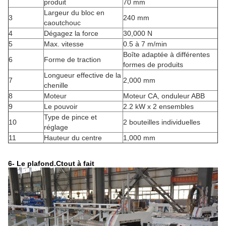
produit
70 mm
Largeur du bloc en
3
240 mm
caoutchouc
4
Dégagez la force
30,000 N
5
Max. vitesse
0.5 à 7 m/min
Boîte adaptée à différentes
6
Forme de traction
formes de produits
Longueur effective de la
7
2,000 mm
chenille
8
Moteur
Moteur CA, onduleur ABB
9
Le pouvoir
2.2 kW x 2 ensembles
Type de pince et
10
2 bouteilles individuelles
réglage
11
Hauteur du centre
1,000 mm
6- Le plafond.
C
tout à fait