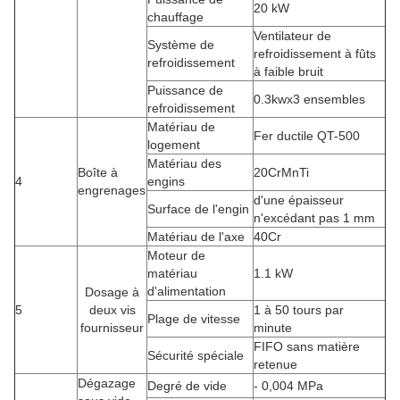
20 kW
chauffage
Ventilateur de
Système de
refroidissement à fûts
refroidissement
à faible bruit
Puissance de
0.3kwx3 ensembles
refroidissement
Matériau de
Fer ductile QT-500
logement
Matériau des
Boîte à
20CrMnTi
4
engins
engrenages
d'une épaisseur
Surface de l'engin
n'excédant pas 1 mm
Matériau de l'axe
40Cr
Moteur de
matériau
1.1 kW
d'alimentation
Dosage à
5
deux vis
1 à 50 tours par
Plage de vitesse
fournisseur
minute
FIFO sans matière
Sécurité spéciale
retenue
Dégazage
Degré de vide
- 0,004 MPa