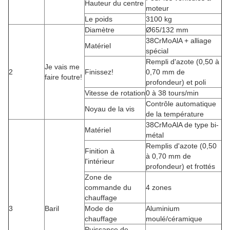
Hauteur du centre
moteur
Le poids
3100 kg
Diamètre
Ø65/132 mm
38CrMoAlA + alliage
Matériel
spécial
Rempli d'azote (0,50 à
Je vais me
2
Finissez!
0,70 mm de
faire foutre!
profondeur) et poli
Vitesse de rotation
0 à 38 tours/min
Contrôle automatique
Noyau de la vis
de la température
38CrMoAlA de type bi-
Matériel
métal
Remplis d'azote (0,50
Finition à
à 0,70 mm de
l'intérieur
profondeur) et frottés
Zone de
commande du
4 zones
chauffage
3
Baril
Mode de
Aluminium
chauffage
moulé/céramique
Puissance de