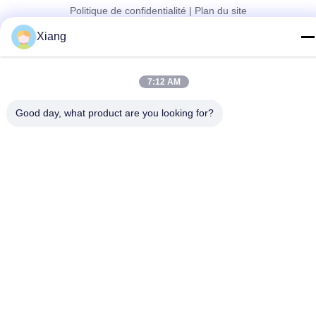
Politique de confidentialité
|
Plan du site
Chine Bonne qualité Machine en plastique d'extrudeuse Le
Xiang
fournisseur. 2021-2026 Shenzhen HYPET Co., Ltd. Tous les
droits réservés.
7:12 AM
Good day, what product are you looking for?