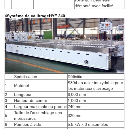
démonté avec facilité
4Système de calibrage
HYF 240
Spécification
Définition
S304 en acier inoxydable pour
1
Matériel
les matériaux d'arrosage
2
Longueur
6,000 mm
3
Hauteur du centre
1,000 mm
4
Largeur maximale du produit
240 mm
Taille de l'assemblage des
5
320 mm
moisissures
6
Pompes à vide
5.5 kW x 3 ensembles