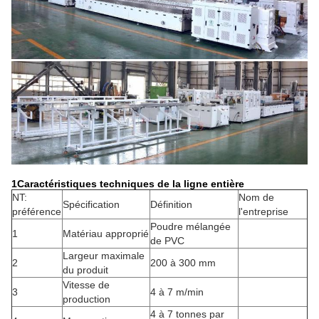
1Caractéristiques techniques de la ligne entière
NT:
Nom de
Spécification
Définition
préférence
l'entreprise
Poudre mélangée
1
Matériau approprié
de PVC
Largeur maximale
2
200 à 300 mm
du produit
Vitesse de
3
4 à 7 m/min
production
4 à 7 tonnes par