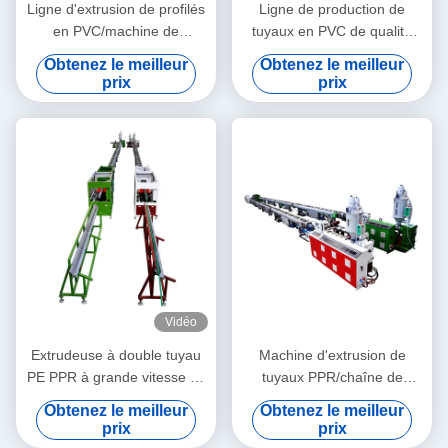
Ligne d'extrusion de profilés
Ligne de production de
en PVC/machine de
tuyaux en PVC de qualité
fabrication de profilés en
stable 3''- 4' avec
Obtenez le meilleur
Obtenez le meilleur
PVC
extrudeuse à double vis
prix
prix
conique HYZS65/132
Vidéo
Extrudeuse à double tuyau
Machine d'extrusion de
PE PPR à grande vitesse 16
tuyaux PPR/chaîne de
- 32 mm à vis unique
production de tuyaux PPR
Obtenez le meilleur
Obtenez le meilleur
SJ90/33
20-63
prix
prix