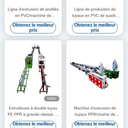
Ligne d'extrusion de profilés
Ligne de production de
en PVC/machine de
tuyaux en PVC de qualité
fabrication de profilés en
stable 3''- 4' avec
Obtenez le meilleur
Obtenez le meilleur
PVC
extrudeuse à double vis
prix
prix
conique HYZS65/132
Vidéo
Extrudeuse à double tuyau
Machine d'extrusion de
PE PPR à grande vitesse 16
tuyaux PPR/chaîne de
- 32 mm à vis unique
production de tuyaux PPR
Obtenez le meilleur
Obtenez le meilleur
SJ90/33
20-63