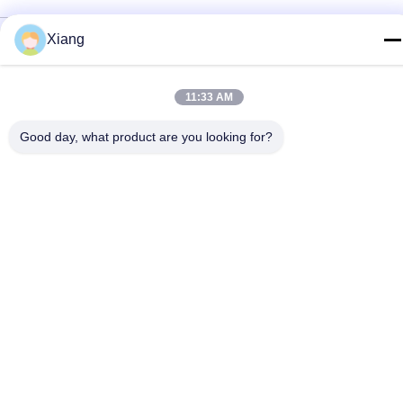
Politique de confidentialité
|
Plan du site
Xiang
Chine Bonne qualité Machine en plastique d'extrudeuse Le
fournisseur. 2021-2026 Shenzhen HYPET Co., Ltd. Tous les
11:33 AM
droits réservés.
Good day, what product are you looking for?