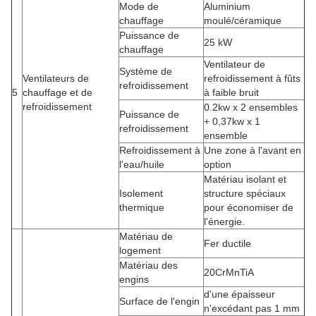
Mode de
Aluminium
chauffage
moulé/céramique
Puissance de
25 kW
chauffage
Ventilateur de
Système de
Ventilateurs de
refroidissement à fûts
refroidissement
5
chauffage et de
à faible bruit
refroidissement
0.2kw x 2 ensembles
Puissance de
+ 0,37kw x 1
refroidissement
ensemble
Refroidissement à
Une zone à l'avant en
l'eau/huile
option
Matériau isolant et
Isolement
structure spéciaux
thermique
pour économiser de
l'énergie.
Matériau de
Fer ductile
logement
Matériau des
20CrMnTiA
engins
d'une épaisseur
Surface de l'engin
n'excédant pas 1 mm