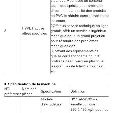
stéarique Modi avec un contenu
technique spécial pour améliorer
directement la qualité des produits
en PVC et réduire considérablement
les coûts,
2Offrir un service technique en ligne
HYPET autres
8
gratuit, offrir un service d'ingénieur
offres spéciales
technique pour un grand projet ou
pour résoudre des problèmes
techniques clés,
3, offrant des équipements de
qualité correspondante pour le
profilage des tuyaux en plastique,
les granulés de tôles/cartouches,
etc.
3. Spécification de la machine
NT:
Nom des
Spécification
Définition
préférence
pièces
Modèle
HYZS-65/132 vis
d'extrudeuse
jumelle conique
350 à 450 kg/h pour les