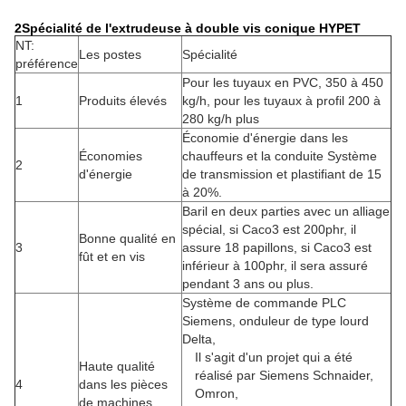
2Spécialité de l'extrudeuse à double vis conique HYPET
NT:
Les postes
Spécialité
préférence
Pour les tuyaux en PVC, 350 à 450
1
Produits élevés
kg/h, pour les tuyaux à profil 200 à
280 kg/h plus
Économie d'énergie dans les
Économies
chauffeurs et la conduite Système
2
d'énergie
de transmission et plastifiant de 15
à 20%.
Baril en deux parties avec un alliage
spécial, si Caco3 est 200phr, il
Bonne qualité en
3
assure 18 papillons, si Caco3 est
fût et en vis
inférieur à 100phr, il sera assuré
pendant 3 ans ou plus.
Système de commande PLC
Siemens, onduleur de type lourd
Delta,
Il s'agit d'un projet qui a été
Haute qualité
réalisé par Siemens Schnaider,
4
dans les pièces
Omron,
de machines