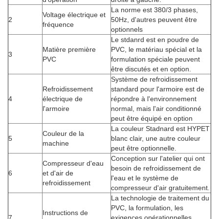
La norme est 380/3 phases,
Voltage électrique et
2
50Hz, d'autres peuvent être
fréquence
optionnels
Le stdanrd est en poudre de
Matière première
PVC, le matériau spécial et la
3
PVC
formulation spéciale peuvent
être discutés et en option.
Système de refroidissement
Refroidissement
standard pour l'armoire est de
4
électrique de
répondre à l'environnement
l'armoire
normal, mais l'air conditionné
peut être équipé en option
La couleur Stadnard est HYPET
Couleur de la
5
blanc clair, une autre couleur
machine
peut être optionnelle.
Conception sur l'atelier qui ont
Compresseur d'eau
besoin de refroidissement de
6
et d'air de
l'eau et le système de
refroidissement
compresseur d'air gratuitement.
La technologie de traitement du
PVC, la formulation, les
Instructions de
7
exigences opérationnelles