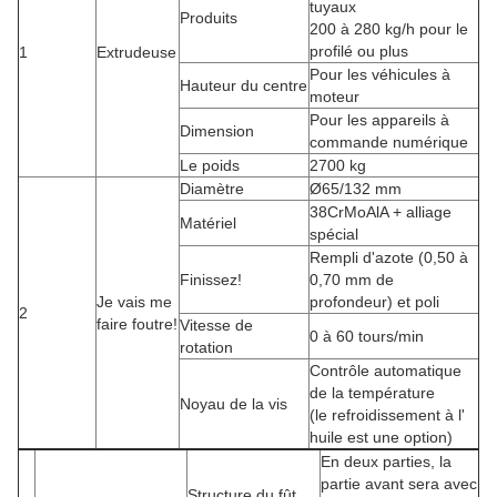
tuyaux
Produits
200 à 280 kg/h pour le
profilé ou plus
1
Extrudeuse
Pour les véhicules à
Hauteur du centre
moteur
Pour les appareils à
Dimension
commande numérique
Le poids
2700 kg
Diamètre
Ø65/132 mm
38CrMoAlA + alliage
Matériel
spécial
Rempli d'azote (0,50 à
Finissez!
0,70 mm de
Je vais me
profondeur) et poli
2
faire foutre!
Vitesse de
0 à 60 tours/min
rotation
Contrôle automatique
de la température
Noyau de la vis
(le refroidissement à l'
huile est une option)
En deux parties, la
partie avant sera avec
Structure du fût