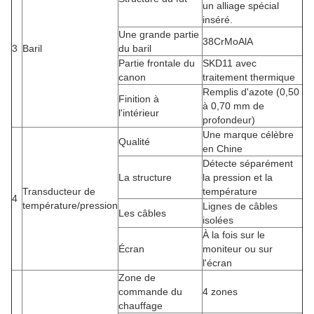
un alliage spécial
inséré.
Une grande partie
38CrMoAlA
3
Baril
du baril
Partie frontale du
SKD11 avec
canon
traitement thermique
Remplis d'azote (0,50
Finition à
à 0,70 mm de
l'intérieur
profondeur)
Une marque célèbre
Qualité
en Chine
Détecte séparément
La structure
la pression et la
Transducteur de
température
4
température/pression
Lignes de câbles
Les câbles
isolées
À la fois sur le
Écran
moniteur ou sur
l'écran
Zone de
commande du
4 zones
chauffage