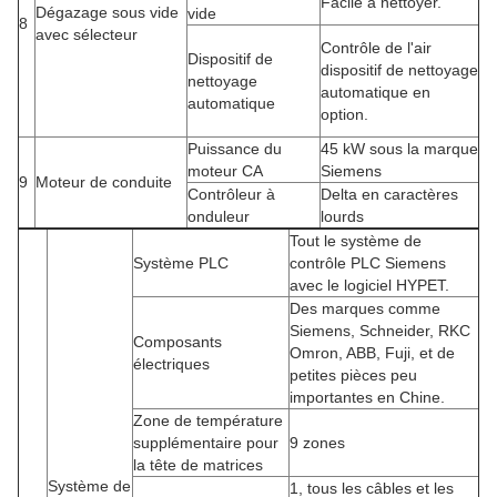
Facile à nettoyer.
Dégazage sous vide
vide
8
avec sélecteur
Contrôle de l'air
Dispositif de
dispositif de nettoyage
nettoyage
automatique en
automatique
option.
Puissance du
45 kW sous la marque
moteur CA
Siemens
9
Moteur de conduite
Contrôleur à
Delta en caractères
onduleur
lourds
Tout le système de
Système PLC
contrôle PLC Siemens
avec le logiciel HYPET.
Des marques comme
Siemens, Schneider, RKC
Composants
Omron, ABB, Fuji, et de
électriques
petites pièces peu
importantes en Chine.
Zone de température
supplémentaire pour
9 zones
la tête de matrices
Système de
1, tous les câbles et les