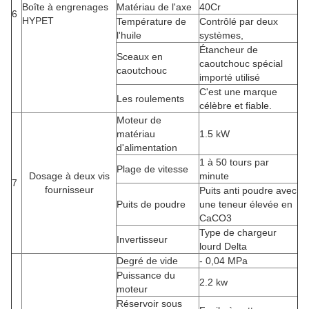
Boîte à engrenages
Matériau de l'axe
40Cr
6
HYPET
Température de
Contrôlé par deux
l'huile
systèmes,
Étancheur de
Sceaux en
caoutchouc spécial
caoutchouc
importé utilisé
C'est une marque
Les roulements
célèbre et fiable.
Moteur de
matériau
1.5 kW
d'alimentation
1 à 50 tours par
Plage de vitesse
Dosage à deux vis
minute
7
fournisseur
Puits anti poudre avec
Puits de poudre
une teneur élevée en
CaCO3
Type de chargeur
Invertisseur
lourd Delta
Degré de vide
- 0,04 MPa
Puissance du
2.2 kw
moteur
Réservoir sous