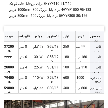
3HYYF110-51/110 برای پروفایل قاب کوچک
4HYYF1000-95/188 برای پانل بزرگ 800-1000mm عرض
5HYYF800-80/156 برای پانل بزرگ 600-800mm عرض
محصول
عرض
تولید
اکسترودر
موتور
کالیبراسیو
قیمت
نهایی
ن
قاب
۲۴۰ میلی
250
ZS65/13
۳۷ کیلو
8 متر
37200
پنجره و
متر
2
وات
دلار
درب PVC
قاب
180 میلی
180
ZS55/12
30kW
6 متر
۳۳۴۳۰
پنجره و
متر
0
درب PVC
قاب
110 میلی
100
ZS51/11
22kW
4 متر
28800
پنجره و
متر
0
دلار
درب PVC
پانل درب
1000
600
ZS95/18
110kW
8 متر
79400
PVC
میلی متر
8
دلار
پانل درب
800 میلی
400
ZS80/15
۵۵ کیلو
6 متر
59800
PVC
متر
6
وات
دلار