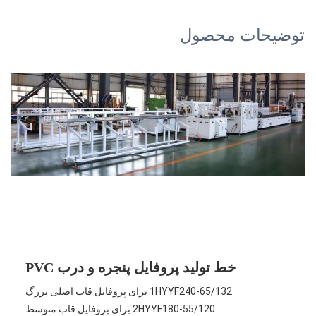
توضیحات محصول
خط تولید پروفایل پنجره و درب PVC
1HYYF240-65/132 برای پروفایل قاب اصلی بزرگ
2HYYF180-55/120 برای پروفایل قاب متوسط