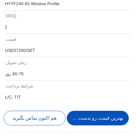
HYYF240-65 Window Profile
MOQ:
1
قیمت:
USD37200/SET
زمان تحویل:
60-75 روز
شرایط پرداخت:
L/C، T/T
بهترین قیمت رو بدست بیار
هم اکنون تماس بگیرید