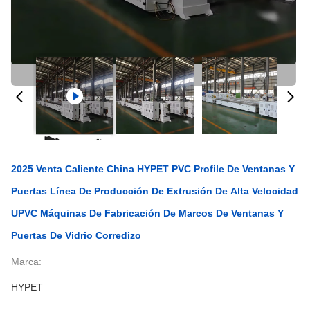
2025 Venta Caliente China HYPET PVC Profile De Ventanas Y
Puertas Línea De Producción De Extrusión De Alta Velocidad
UPVC Máquinas De Fabricación De Marcos De Ventanas Y
Puertas De Vidrio Corredizo
Marca:
HYPET