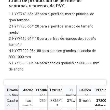
Línea de producción de perfiles de
ventanas y puertas de PVC
1. HYYF240-65/132 para el perfil del marco principal de
gran tamaño.
2. HYYF180-55/120 para el perfil del marco de tamaño
medio
3. HYYF110-51/110 para perfiles de marcos de pequeño
tamaño
4. HYYF1000-95/188 para paneles grandes de ancho de
800-1000 mm
5. HYYF800-80/156 para paneles grandes de 600-800 mm
de ancho
Product
Ancho
Producc
Extrusor
El
Calibrad
Precio
o final
ión
motor
or
Cuadro
Las
250
ZS65/13
37kw
8 metros
37200
de
demás:
2
dólares