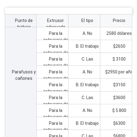
Punto de
Extrusor
El tipo
Precio
trabajo
adecuado
Para la
A. No
2580 dólares
extrusora de
tornillos
Para la
B. El trabajo
$2650
extrusora de
gemelos
tornillos
cónicos
Para la
C. Las
$ 3100
extrusora de
ZS55/120
gemelos
Parafusos y
tornillos
cónicos
Para la
A. No
$2950 por año
cañones
extrusora de
ZS55/120
gemelos
tornillos
cónicos
Para la
B. El trabajo
$3150
extrusora de
ZS55/120
gemelos
tornillos
cónicos
Para la
C. Las
$3600
extrusora de
ZS65/132
gemelos
tornillos
cónicos
Para la
A. No
$ 5.800
extrusora de
ZS65/132
gemelos
tornillos
cónicos
Para la
B. El trabajo
$6300
extrusora de
ZS65/132
gemelos
tornillos
cónicos
Para la
C. Las
$6800