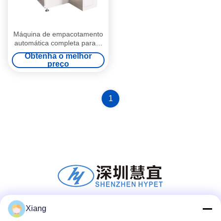
Máquina de empacotamento
automática completa para a
tubulação do Pvc e o
Obtenha o melhor
perfil/máquinas e peças
preço
auxiliares da tubulação do
Pvc
1
Xiang
Mídia Social