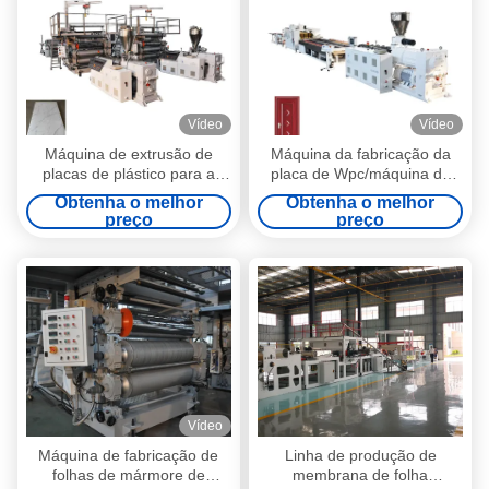
Vídeo
Vídeo
Máquina de extrusão de
Máquina da fabricação da
placas de plástico para a
placa de Wpc/máquina da
produção de chapas de
extrusão da placa espuma
Obtenha o melhor
Obtenha o melhor
mármore Pvc 1220
de Wpc
preço
preço
Vídeo
Máquina de fabricação de
Linha de produção de
folhas de mármore de
membrana de folha