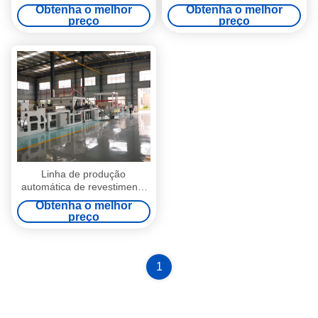
plástico HYPET PVC /Linia
impermeável de PE auto-
Obtenha o melhor
Obtenha o melhor
de produção de placas de
aderente com design de
preço
preço
mármore artificial / Máquina
parafuso único
de painéis de parede 3D de
plástico de mármore
Linha de produção
automática de revestimento
adesivo de fusão a quente /
Obtenha o melhor
revestimento de filme e
preço
revestimento de areia
1