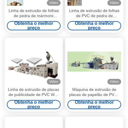
Vídeo
Vídeo
Linha de extrusão de folhas
Linha de extrusão de folhas
de pedra de mármore
de PVC de pedra de
artificial com extrusora de
mármore com revestimento
Obtenha o melhor
Obtenha o melhor
parafuso duplo cônico
UV Largura máxima 1220
preço
preço
80/156 3m/min 500 -
600KG/h
Vídeo
Vídeo
Linha de extrusão de placas
Máquina de extrusão de
de publicidade de PVC Wpc
placas de papelão de PVC /
12 meses Garantia 600 kg/h
linha de extrusão de imitação
Obtenha o melhor
Obtenha o melhor
de papelão de PVC 12t/dia
preço
preço
Fórmula de alto cálcio