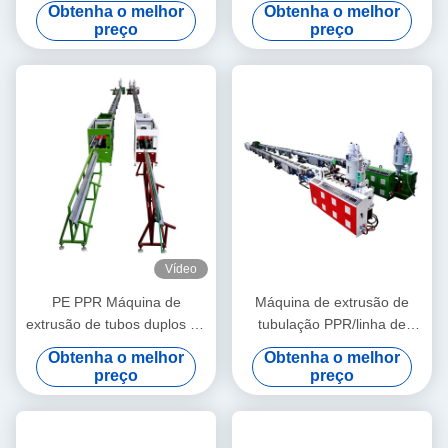
perfil de PVC
qualidade estável com
Obtenha o melhor
Obtenha o melhor
extrusora de parafuso duplo
preço
preço
cônico HYZS65/132
Vídeo
PE PPR Máquina de
Máquina de extrusão de
extrusão de tubos duplos de
tubulação PPR/linha de
alta velocidade 16 - 32 MM
produção 20-63 da
Obtenha o melhor
Obtenha o melhor
extrusora de parafuso único
tubulação PPR
preço
preço
SJ90/33