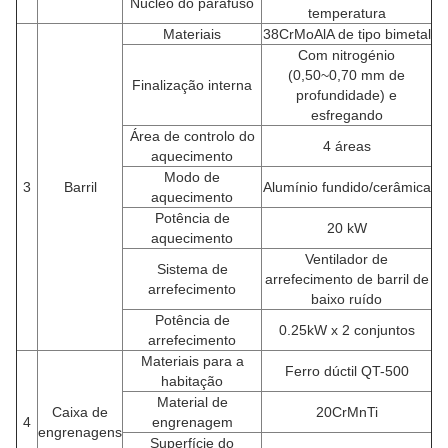
Núcleo do parafuso
temperatura
Materiais
38CrMoAlA de tipo bimetal
Com nitrogénio
(0,50~0,70 mm de
Finalização interna
profundidade) e
esfregando
Área de controlo do
4 áreas
aquecimento
Modo de
3
Barril
Alumínio fundido/cerâmica
aquecimento
Potência de
20 kW
aquecimento
Ventilador de
Sistema de
arrefecimento de barril de
arrefecimento
baixo ruído
Potência de
0.25kW x 2 conjuntos
arrefecimento
Materiais para a
Ferro dúctil QT-500
habitação
Material de
Caixa de
20CrMnTi
4
engrenagem
engrenagens
Superfície do