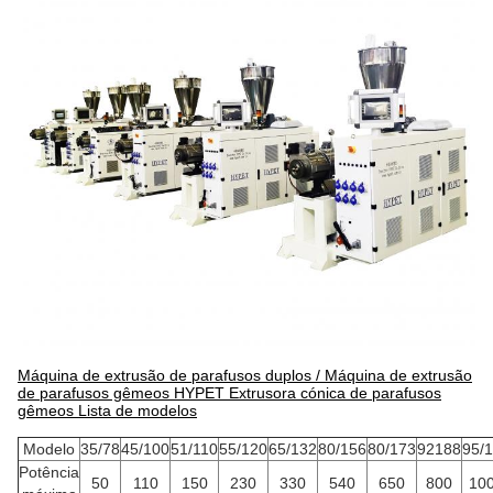
Máquina de extrusão de parafusos duplos / Máquina de extrusão
de parafusos gêmeos HYPET Extrusora cónica de parafusos
gêmeos Lista de modelos
Modelo
35/78
45/100
51/110
55/120
65/132
80/156
80/173
92188
95/
Potência
50
110
150
230
330
540
650
800
10