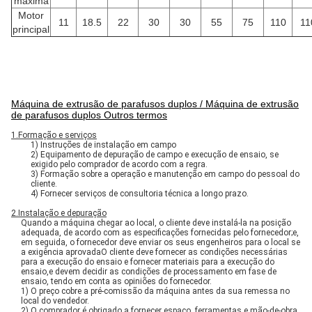
máxima
Motor
11
18.5
22
30
30
55
75
110
11
principal
Máquina de extrusão de parafusos duplos / Máquina de extrusão
de parafusos duplos Outros termos
1.
Formação e serviços
1) Instruções de instalação em campo
2) Equipamento de depuração de campo e execução de ensaio, se
exigido pelo comprador de acordo com a regra.
3) Formação sobre a operação e manutenção em campo do pessoal do
cliente.
4) Fornecer serviços de consultoria técnica a longo prazo.
2.
Instalação e depuração
Quando a máquina chegar ao local, o cliente deve instalá-la na posição
adequada, de acordo com as especificações fornecidas pelo fornecedor;e,
em seguida, o fornecedor deve enviar os seus engenheiros para o local se
a exigência aprovadaO cliente deve fornecer as condições necessárias
para a execução do ensaio e fornecer materiais para a execução do
ensaio,e devem decidir as condições de processamento em fase de
ensaio, tendo em conta as opiniões do fornecedor.
1) O preço cobre a pré-comissão da máquina antes da sua remessa no
local do vendedor.
2) O comprador é obrigado a fornecer espaço, ferramentas e mão-de-obra