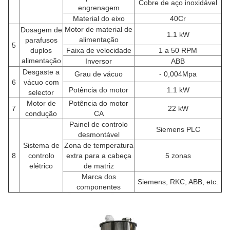
Cobre de aço inoxidável
engrenagem
Material do eixo
40Cr
Motor de material de
Dosagem de
1.1 kW
alimentação
parafusos
5
duplos
Faixa de velocidade
1 a 50 RPM
alimentação
Inversor
ABB
Desgaste a
Grau de vácuo
- 0,004Mpa
6
vácuo com
Potência do motor
1.1 kW
selector
Motor de
Potência do motor
7
22 kW
condução
CA
Painel de controlo
Siemens PLC
desmontável
Sistema de
Zona de temperatura
8
controlo
extra para a cabeça
5 zonas
elétrico
de matriz
Marca dos
Siemens, RKC, ABB, etc.
componentes