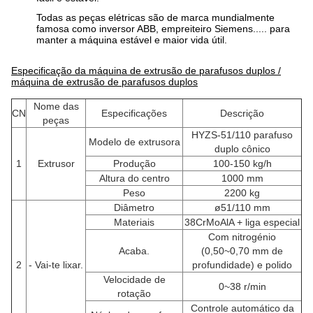
Todas as peças elétricas são de marca mundialmente
famosa como inversor ABB, empreiteiro Siemens..... para
manter a máquina estável e maior vida útil.
Especificação da máquina de extrusão de parafusos duplos /
máquina de extrusão de parafusos duplos
Nome das
CN
Especificações
Descrição
peças
HYZS-51/110 parafuso
Modelo de extrusora
duplo cônico
1
Extrusor
Produção
100-150 kg/h
Altura do centro
1000 mm
Peso
2200 kg
Diâmetro
ø51/110 mm
Materiais
38CrMoAlA + liga especial
Com nitrogénio
Acaba.
(0,50~0,70 mm de
2
- Vai-te lixar.
profundidade) e polido
Velocidade de
0~38 r/min
rotação
Controle automático da