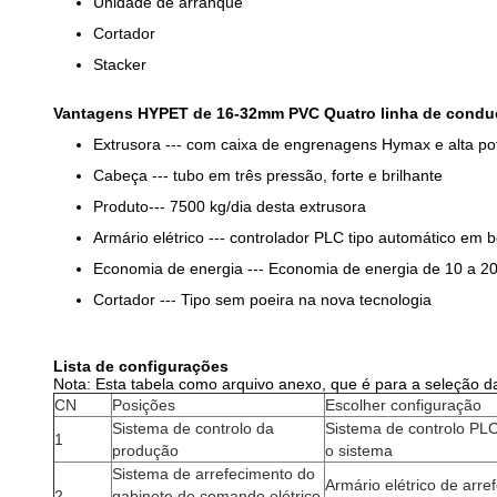
Unidade de arranque
Cortador
Stacker
Vantagens HYPET de 16-32mm PVC Quatro linha de condu
Extrusora --- com caixa de engrenagens Hymax e alta po
Cabeça --- tubo em três pressão, forte e brilhante
Produto--- 7500 kg/dia desta extrusora
Armário elétrico --- controlador PLC tipo automático em 
Economia de energia --- Economia de energia de 10 a 2
Cortador --- Tipo sem poeira na nova tecnologia
Lista de configurações
Nota: Esta tabela como arquivo anexo, que é para a seleção d
CN
Posições
Escolher configuração
Sistema de controlo da
Sistema de controlo PLC
1
produção
o sistema
Sistema de arrefecimento do
Armário elétrico de arre
2
gabinete de comando elétrico