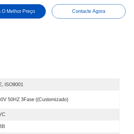
 O Melhor Preço
Contacte Agora
E, ISO9001
80V 50HZ 3Fase ((Customizado)
VC
BB