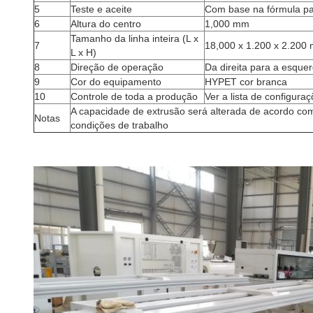
5
Teste e aceite
Com base na fórmula p
6
Altura do centro
1,000 mm
Tamanho da linha inteira (L x
7
18,000 x 1.200 x 2.200
L x H)
8
Direção de operação
Da direita para a esque
9
Cor do equipamento
HYPET cor branca
10
Controle de toda a produção
Ver a lista de configuraç
A capacidade de extrusão será alterada de acordo co
Notas
condições de trabalho