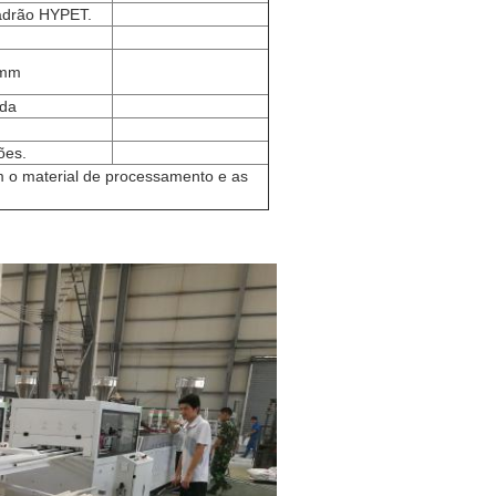
adrão HYPET.
 mm
rda
ões.
m o material de processamento e as