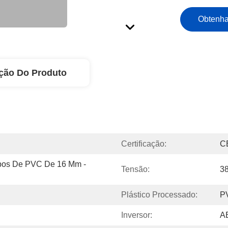
Obtenha
ção Do Produto
Certificação:
C
bos De PVC De 16 Mm - 
Tensão:
3
Plástico Processado:
P
Inversor:
A