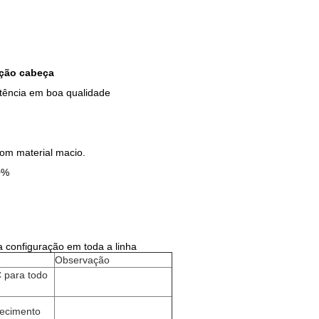
ção cabeça
tência em boa qualidade
bom material macio.
0%
a configuração em toda a linha
Observação
 para todo
fecimento