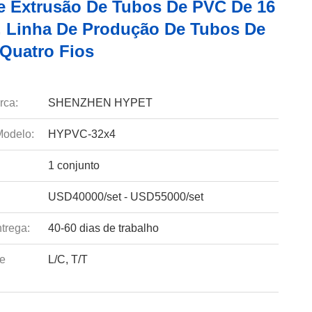
e Extrusão De Tubos De PVC De 16
, Linha De Produção De Tubos De
Quatro Fios
rca:
SHENZHEN HYPET
odelo:
HYPVC-32x4
1 conjunto
USD40000/set - USD55000/set
trega:
40-60 dias de trabalho
e
L/C, T/T