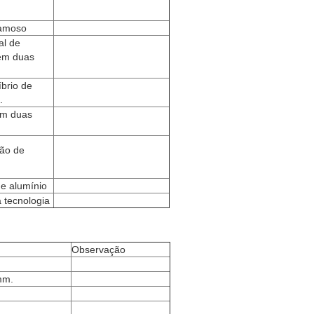
famoso
al de
em duas
íbrio de
.
 em duas
ão de
e alumínio
 tecnologia
Observação
mm.