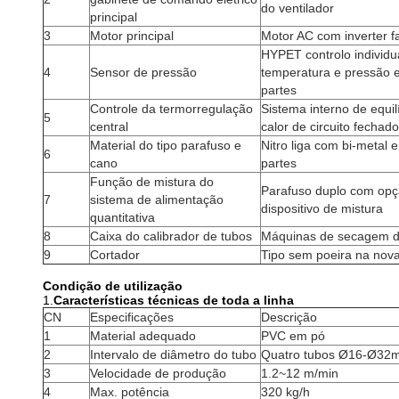
do ventilador
principal
3
Motor principal
Motor AC com inverter 
HYPET controlo individu
4
Sensor de pressão
temperatura e pressão 
partes
Controle da termorregulação
Sistema interno de equil
5
central
calor de circuito fechado
Material do tipo parafuso e
Nitro liga com bi-metal
6
cano
partes
Função de mistura do
Parafuso duplo com opç
7
sistema de alimentação
dispositivo de mistura
quantitativa
8
Caixa do calibrador de tubos
Máquinas de secagem d
9
Cortador
Tipo sem poeira na nova
Condição de utilização
1.
Características técnicas de toda a linha
CN
Especificações
Descrição
1
Material adequado
PVC em pó
2
Intervalo de diâmetro do tubo
Quatro tubos Ø16-Ø32
3
Velocidade de produção
1.2~12 m/min
4
Max. potência
320 kg/h