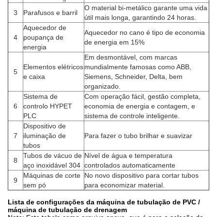
O material bi-metálico garante uma vida
3
Parafusos e barril
útil mais longa, garantindo 24 horas.
Aquecedor de
Aquecedor no cano é tipo de economia
4
poupança de
de energia em 15%
energia
Em desmontável, com marcas
Elementos elétricos
mundialmente famosas como ABB,
5
e caixa
Siemens, Schneider, Delta, bem
organizado.
Sistema de
Com operação fácil, gestão completa,
6
controlo HYPET
economia de energia e contagem, e
PLC
sistema de controle inteligente.
Dispositivo de
7
iluminação de
Para fazer o tubo brilhar e suavizar
tubos
Tubos de vácuo de
Nível de água e temperatura
8
aço inoxidável 304
controlados automaticamente
Máquinas de corte
No novo dispositivo para cortar tubos
9
sem pó
para economizar material.
Lista de configurações da máquina de tubulação de PVC /
máquina de tubulação de drenagem