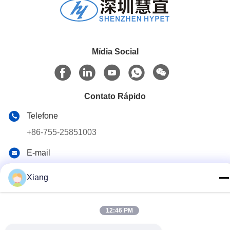
Mídia Social
Contato Rápido
Telefone
+86-755-25851003
E-mail
info@hypet.com.cn
Xiang
Endereço
Sala 2205 Edifício 4 da Rua BAGUA, SHENZHEN, CHINA
12:46 PM