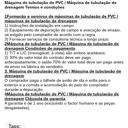
Máquina de tubulação de PVC / Máquina de tubulação de
drenagem Termos e condições
1Formação e serviços de máquinas de tubulação de PVC /
máquinas de tubulação de drenagem
1) Instruções de instalação em campo
2) Equipamento de depuração de campo e execução de ensaio,
se exigido pelo comprador de acordo com a regra.
3) Fornecer serviços de consultoria técnica a longo prazo.
2Máquina de tubulação de PVC / Máquina de tubulação de
drenagem Condições de pagamento
1) T/T e L/C (irrevogável, à vista) são ambos aceitáveis.
2) 30% do valor total do contrato deve ser pago
antecipadamente, o saldo 70% do valor total deve ser pago antes
do envio na fábrica do vendedor.
3. Máquina de tubulação de PVC / Máquina de tubulação de
drenagem
O comprador paga o bilhete de avião de ida e volta para o
exterior e a comida e acomodação do país do comprador
durante a depuração.
4Máquina de tubulação de PVC / Máquina de tubulação de
drenagem
Cláusula de garantia
A garantia é de 1 ano (excluindo o factor humano e as peças
desgastadas).
Tags: