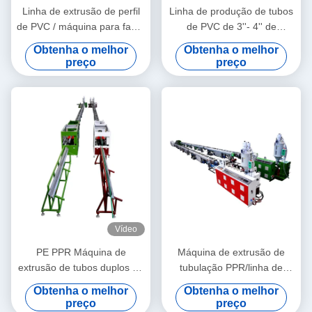
Linha de extrusão de perfil
Linha de produção de tubos
de PVC / máquina para fazer
de PVC de 3''- 4'' de
perfil de PVC
qualidade estável com
Obtenha o melhor
Obtenha o melhor
extrusora de parafuso duplo
preço
preço
cônico HYZS65/132
Vídeo
PE PPR Máquina de
Máquina de extrusão de
extrusão de tubos duplos de
tubulação PPR/linha de
alta velocidade 16 - 32 MM
produção 20-63 da
Obtenha o melhor
Obtenha o melhor
extrusora de parafuso único
tubulação PPR
preço
preço