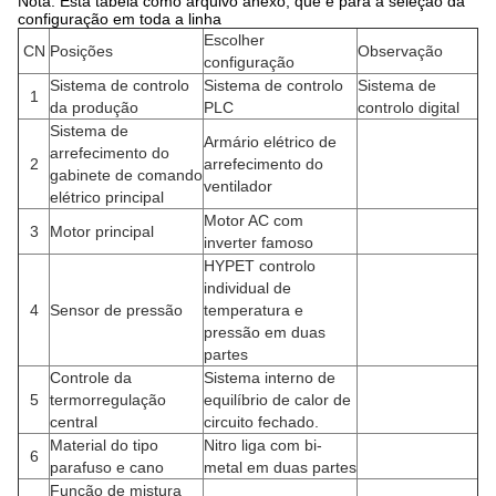
Nota: Esta tabela como arquivo anexo, que é para a seleção da
configuração em toda a linha
Escolher
CN
Posições
Observação
configuração
Sistema de controlo
Sistema de controlo
Sistema de
1
da produção
PLC
controlo digital
Sistema de
Armário elétrico de
arrefecimento do
2
arrefecimento do
gabinete de comando
ventilador
elétrico principal
Motor AC com
3
Motor principal
inverter famoso
HYPET controlo
individual de
4
Sensor de pressão
temperatura e
pressão em duas
partes
Controle da
Sistema interno de
5
termorregulação
equilíbrio de calor de
central
circuito fechado.
Material do tipo
Nitro liga com bi-
6
parafuso e cano
metal em duas partes
Função de mistura