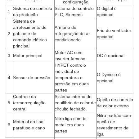
configuração
Sistema de controlo
Sistema de controlo
O digital é
1
da produção
PLC, Siemens
opcional.
Sistema de
arrefecimento do
Armário de
Frio do ventilador
2
gabinete de
refrigeração do ar
opcional
comando elétrico
condicionado
principal
Motor AC com
3
Motor principal
DC é opcional.
inverter famoso
HYPET controlo
individual de
O Dynisco é
4
Sensor de pressão
temperatura e
opcional.
pressão em duas
partes
Controle da
Sistema interno de
Opção de controlo
5
termorregulação
equilíbrio de calor de
de calor externo
central
circuito fechado.
Nitro padrão com
Nitro liga com bi-
Material do tipo
opção de
6
metal em duas
parafuso e cano
revestimento de
partes
liga