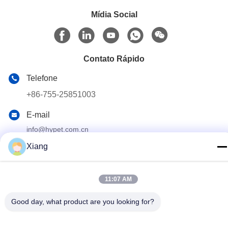
Mídia Social
Contato Rápido
Telefone
+86-755-25851003
E-mail
info@hypet.com.cn
Xiang
Endereço
Sala 2205 Edifício 4 da Rua BAGUA, SHENZHEN, CHINA
11:07 AM
Política de Privacidade
|
Mapa do Site
Good day, what product are you looking for?
China Boa Qualidade Máquina plástica da extrusora Fornecedor.
Copyright © 2021-2026 Shenzhen HYPET Co., Ltd. Todos os