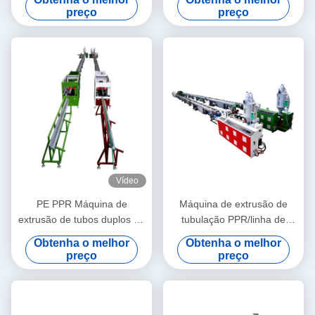
extrusora de parafuso duplo
preço
preço
cônico HYZS65/132
Vídeo
PE PPR Máquina de
Máquina de extrusão de
extrusão de tubos duplos de
tubulação PPR/linha de
alta velocidade 16 - 32 MM
produção 20-63 da
Obtenha o melhor
Obtenha o melhor
extrusora de parafuso único
tubulação PPR
preço
preço
SJ90/33