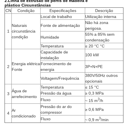
2.
Linha de extrusão de perfis de madeira e
plástico
Circunstâncias
CN
Condição
Especificações
Descrição
Local de trabalho
Utilização interna
Não há zona
Naturais
Fonte de alimentação
perigosa.
1
circunstância
55% a 85% sem
condição
Humidade
condensação
Temperatura
≤ 20 °C °C
Capacidade de
100 kW
instalação
Energia elétrica
Fornecimento de
2
3P+N+PE
Fonte
energia
380V/50Hz outros
Voltagem/Frequência
opcionais
Temperatura
≤ 15 °C
Água de
Pressão da água
≥ 0,3 MPa
3
arrefecimento
3
Fluxo
~ 15 m
/h
Pressão do ar do
≥ 0,6 MPa
Ar
compressor
4
condicionado
3
Fluxo
~ 0,9 m
/min