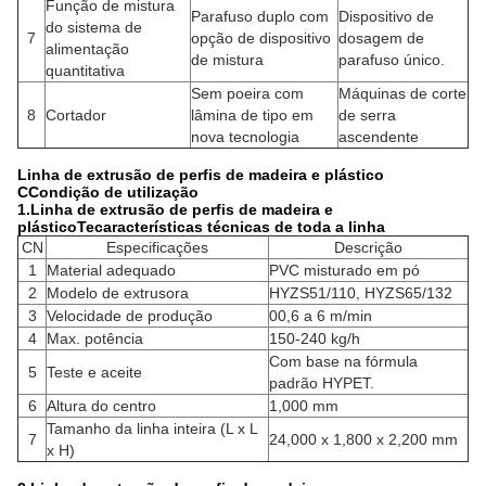
Função de mistura
Parafuso duplo com
Dispositivo de
do sistema de
7
opção de dispositivo
dosagem de
alimentação
de mistura
parafuso único.
quantitativa
Sem poeira com
Máquinas de corte
8
Cortador
lâmina de tipo em
de serra
nova tecnologia
ascendente
Linha de extrusão de perfis de madeira e plástico
C
Condição de utilização
1.
Linha de extrusão de perfis de madeira e
plástico
T
e
características técnicas de toda a linha
CN
Especificações
Descrição
1
Material adequado
PVC misturado em pó
2
Modelo de extrusora
HYZS51/110, HYZS65/132
3
Velocidade de produção
00,6 a 6 m/min
4
Max. potência
150-240 kg/h
Com base na fórmula
5
Teste e aceite
padrão HYPET.
6
Altura do centro
1,000 mm
Tamanho da linha inteira (L x L
7
24,000 x 1,800 x 2,200 mm
x H)