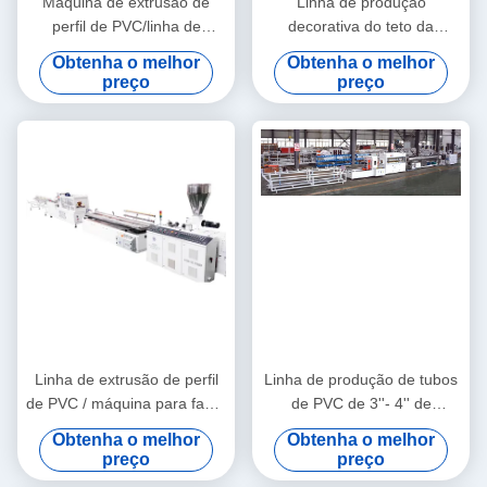
Máquina de extrusão de
Linha de produção
perfil de PVC/linha de
decorativa do teto da
extrusão de perfil de PVC
máquina da extrusão do
Obtenha o melhor
Obtenha o melhor
perfil de WPC/WPC
preço
preço
Linha de extrusão de perfil
Linha de produção de tubos
de PVC / máquina para fazer
de PVC de 3''- 4'' de
perfil de PVC
qualidade estável com
Obtenha o melhor
Obtenha o melhor
extrusora de parafuso duplo
preço
preço
cônico HYZS65/132