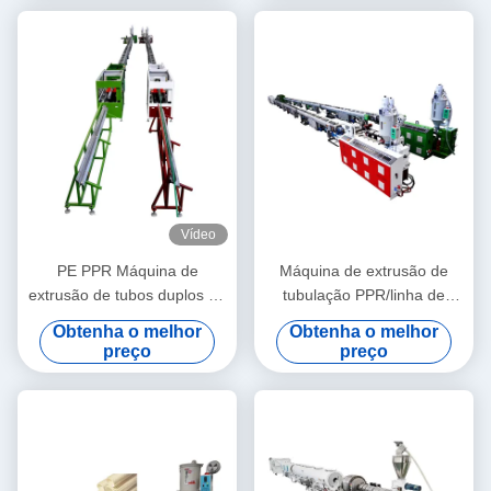
Vídeo
PE PPR Máquina de
Máquina de extrusão de
extrusão de tubos duplos de
tubulação PPR/linha de
alta velocidade 16 - 32 MM
produção 20-63 da
Obtenha o melhor
Obtenha o melhor
extrusora de parafuso único
tubulação PPR
preço
preço
SJ90/33