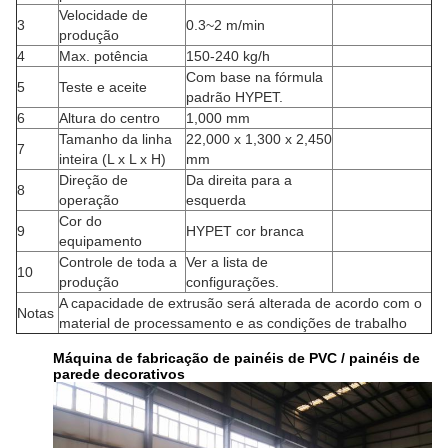
Velocidade de
3
0.3~2 m/min
produção
4
Max. potência
150-240 kg/h
Com base na fórmula
5
Teste e aceite
padrão HYPET.
6
Altura do centro
1,000 mm
Tamanho da linha
22,000 x 1,300 x 2,450
7
inteira (L x L x H)
mm
Direção de
Da direita para a
8
operação
esquerda
Cor do
9
HYPET cor branca
equipamento
Controle de toda a
Ver a lista de
10
produção
configurações.
A capacidade de extrusão será alterada de acordo com o
Notas
material de processamento e as condições de trabalho
Máquina de fabricação de painéis de PVC / painéis de
parede decorativos