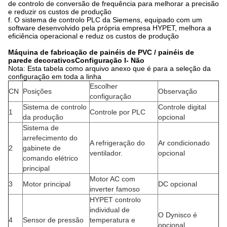
de controlo de conversão de frequência para melhorar a precisão
e reduzir os custos de produção
f. O sistema de controlo PLC da Siemens, equipado com um
software desenvolvido pela própria empresa HYPET, melhora a
eficiência operacional e reduz os custos de produção
Máquina de fabricação de painéis de PVC / painéis de
parede decorativos
Configuração I
- Não
Nota: Esta tabela como arquivo anexo que é para a seleção da
configuração em toda a linha
Escolher
CN
Posições
Observação
configuração
Sistema de controlo
Controle digital
1
Controle por PLC
da produção
opcional
Sistema de
arrefecimento do
A refrigeração do
Ar condicionado
2
gabinete de
ventilador.
opcional
comando elétrico
principal
Motor AC com
3
Motor principal
DC opcional
inverter famoso
HYPET controlo
individual de
O Dynisco é
4
Sensor de pressão
temperatura e
opcional.