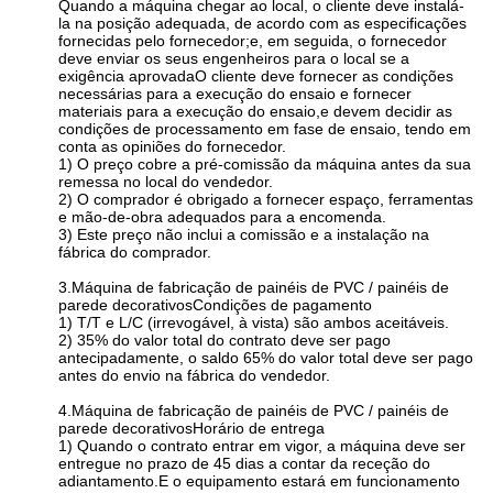
Quando a máquina chegar ao local, o cliente deve instalá-
la na posição adequada, de acordo com as especificações
fornecidas pelo fornecedor;e, em seguida, o fornecedor
deve enviar os seus engenheiros para o local se a
exigência aprovadaO cliente deve fornecer as condições
necessárias para a execução do ensaio e fornecer
materiais para a execução do ensaio,e devem decidir as
condições de processamento em fase de ensaio, tendo em
conta as opiniões do fornecedor.
1) O preço cobre a pré-comissão da máquina antes da sua
remessa no local do vendedor.
2) O comprador é obrigado a fornecer espaço, ferramentas
e mão-de-obra adequados para a encomenda.
3) Este preço não inclui a comis­são e a instalação na
fábrica do comprador.
3.
Máquina de fabricação de painéis de PVC / painéis de
parede decorativos
Condições de pagamento
1) T/T e L/C (irrevogável, à vista) são ambos aceitáveis.
2) 35% do valor total do contrato deve ser pago
antecipadamente, o saldo 65% do valor total deve ser pago
antes do envio na fábrica do vendedor.
4.
Máquina de fabricação de painéis de PVC / painéis de
parede decorativos
Horário de entrega
1) Quando o contrato entrar em vigor, a máquina deve ser
entregue no prazo de 45 dias a contar da receção do
adiantamento.E o equipamento estará em funcionamento