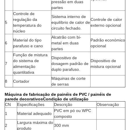
pressão em duas
partes
Controle de
Sistema interno de
regulação da
Controle de calor
5
equilíbrio de calor de
temperatura do
externo opcional
circuito fechado.
núcleo
Alcatrão com bi-
Material do tipo
Padrão económico
6
metal em duas
parafuso e cano
opcional
partes
Função de mistura
Dispositivo de
do sistema de
Dispositivo de
7
dosagem padrão de
alimentação
mistura opcional
duplo parafuso.
quantitativa
Máquinas de corte
8
Cortador
de serras
Máquina de fabricação de painéis de PVC / painéis de
parede decorativos
Condição de utilização
CN
Especificações
Descrição
Observação
PVC em pó ou WPC
1
Material adequado
composto
Largura máxima do
2
300 mm
produto