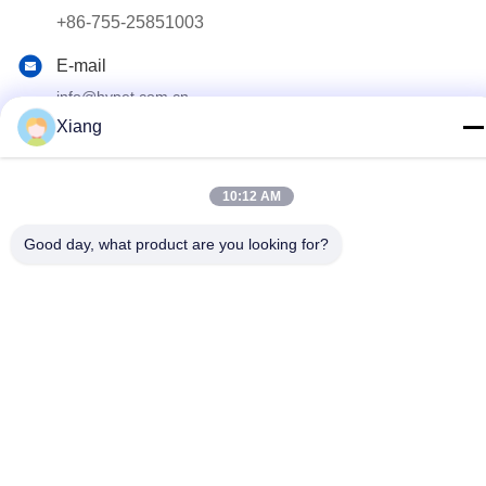
+86-755-25851003
E-mail
info@hypet.com.cn
Xiang
Endereço
Sala 2205 Edifício 4 da Rua BAGUA, SHENZHEN, CHINA
10:12 AM
Política de Privacidade
|
Mapa do Site
Good day, what product are you looking for?
China Boa Qualidade Máquina plástica da extrusora Fornecedor.
Copyright © 2021-2026 Shenzhen HYPET Co., Ltd. Todos os
direitos reservados.