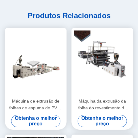
Produtos Relacionados
Máquina de extrusão de
Máquina da extrusão da
folhas de espuma de PVC /
folha do revestimento do
linha de produção de placas
SPC/linha composta plástica
Obtenha o melhor
Obtenha o melhor
de espuma de PVC 1220
da placa do revestimento de
preço
preço
com zs80/156
pedra