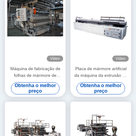
Vídeo
Vídeo
Máquina de fabricação de
Placa de mármore artificial
folhas de mármore de
da máquina da extrusão da
plástico HYPET PVC /Linia
folha do mármore do
Obtenha o melhor
Obtenha o melhor
de produção de placas de
PVC/PVC que faz a máquina
preço
preço
mármore artificial / Máquina
de painéis de parede 3D de
plástico de mármore