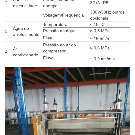
2
3P+N+PE
electricidade
energia
380V/50Hz outros
Voltagem/Frequência
opcionais
Temperatura
≤ 15 °C
Água de
Pressão da água
≥ 0,3 MPa
3
arrefecimento
3
Fluxo
~ 15 m
/h
Pressão do ar do
≥ 0,6 MPa
Ar
compressor
4
condicionado
3
Fluxo
~ 0,9 m
/min