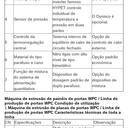
inverter famoso
HYPET controlo
individual de
O Dynisco é
4
Sensor de pressão
temperatura e
opcional.
pressão em duas
partes
Controle da
Sistema interno de
Opção de
5
termorregulação
equilíbrio de calor de
controlo de calor
central
circuito fechado.
externo
Nitro ligas com alto
Material do tipo
Opção padrão
6
nível de tipo
parafuso e cano
económica
bimetálico
Função de mistura
Dispositivo de
Opção do
do sistema de
7
dosagem padrão de
dispositivo de
alimentação
duplo parafuso.
mistura
quantitativa
Máquina de extrusão de painéis de portas WPC / Linha de
produção de portas WPC Condição de utilização
1.
Máquina de extrusão de placas de portas WPC / Linha de
produção de portas WPC Características técnicas de toda a
linha
CN
Especificações
Descrição
Observação