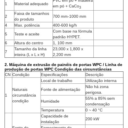
PVC em pó + madeira
1
Material adequado
em pó + CaCo
3
Faixa de tamanhos
2
700 mm-1000 mm
do produto
4
Max. potência
400-600 kg/h
Com base na fórmula
5
Teste e aceite
padrão HYPET.
6
Altura do centro
1, 100 mm
Tamanho da linha
23,000 x 1,800 x
7
inteira (L x L x H)
2,200 mm
2. Máquina de extrusão de painéis de portas WPC / Linha de
produção de portas WPC Condição das circunstâncias
CN
Condição
Especificações
Descrição
Local de trabalho
Utilização interna
Não há zona
Naturais
Fonte de alimentação
perigosa.
1
circunstância
55% a 85% sem
condição
Humidade
condensação
Temperatura
0 ~ 40 °C
Capacidade de
200 kW
instalação
Fonte de
Fornecimento de