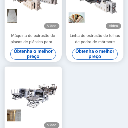
Vídeo
Vídeo
Máquina de extrusão de
Linha de extrusão de folhas
placas de plástico para a
de pedra de mármore
produção de chapas de
artificial com extrusora de
Obtenha o melhor
Obtenha o melhor
mármore Pvc 1220
parafuso duplo cônico
preço
preço
80/156 3m/min 500 -
600KG/h
Vídeo