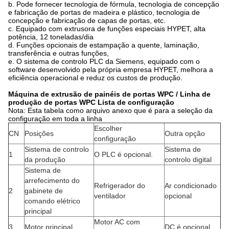
b. Pode fornecer tecnologia de fórmula, tecnologia de concepção
e fabricação de portas de madeira e plástico, tecnologia de
concepção e fabricação de capas de portas, etc.
c. Equipado com extrusora de funções especiais HYPET, alta
potência, 12 toneladas/dia
d. Funções opcionais de estampação a quente, laminação,
transferência e outras funções,
e. O sistema de controlo PLC da Siemens, equipado com o
software desenvolvido pela própria empresa HYPET, melhora a
eficiência operacional e reduz os custos de produção.
Máquina de extrusão de painéis de portas WPC / Linha de
produção de portas WPC Lista de configuração
Nota: Esta tabela como arquivo anexo que é para a seleção da
configuração em toda a linha
Escolher
CN
Posições
Outra opção
configuração
Sistema de controlo
Sistema de
1
O PLC é opcional.
da produção
controlo digital
Sistema de
arrefecimento do
Refrigerador do
Ar condicionado
2
gabinete de
ventilador
opcional
comando elétrico
principal
Motor AC com
3
Motor principal
DC é opcional.