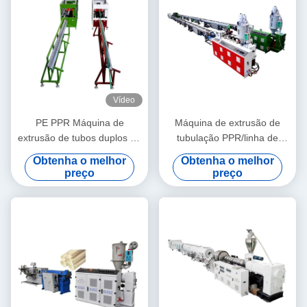
Vídeo
PE PPR Máquina de
Máquina de extrusão de
extrusão de tubos duplos de
tubulação PPR/linha de
alta velocidade 16 - 32 MM
produção 20-63 da
Obtenha o melhor
Obtenha o melhor
extrusora de parafuso único
tubulação PPR
preço
preço
SJ90/33