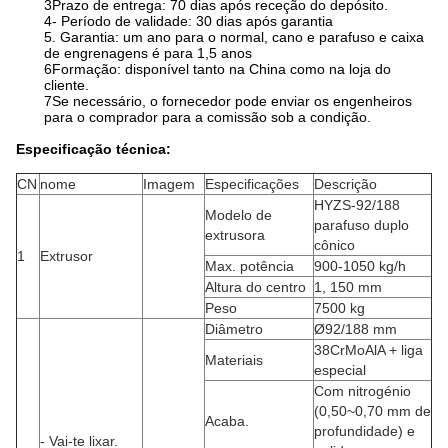
3Prazo de entrega: 70 dias após receção do depósito.
4- Período de validade: 30 dias após garantia
5. Garantia: um ano para o normal, cano e parafuso e caixa
de engrenagens é para 1,5 anos
6Formação: disponível tanto na China como na loja do
cliente.
7Se necessário, o fornecedor pode enviar os engenheiros
para o comprador para a comissão sob a condição.
Especificação técnica:
CN
nome
Imagem
Especificações
Descrição
HYZS-92/188
Modelo de
parafuso duplo
extrusora
cônico
1
Extrusor
Max. potência
900-1050 kg/h
Altura do centro
1, 150 mm
Peso
7500 kg
Diâmetro
Ø92/188 mm
38CrMoAlA + liga
Materiais
especial
Com nitrogénio
(0,50~0,70 mm de
Acaba.
profundidade) e
- Vai-te lixar.