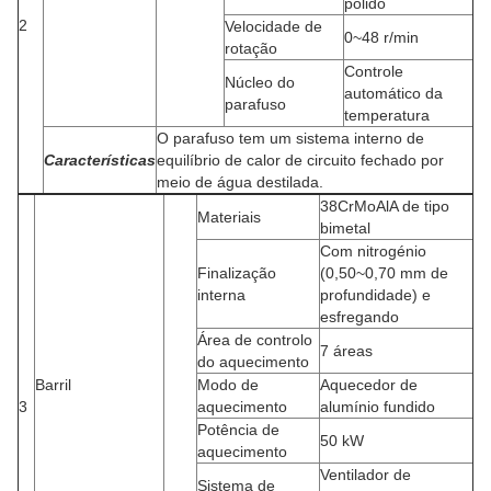
polido
2
Velocidade de
0~48 r/min
rotação
Controle
Núcleo do
automático da
parafuso
temperatura
O parafuso tem um sistema interno de
Características
equilíbrio de calor de circuito fechado por
meio de água destilada.
38CrMoAlA de tipo
Materiais
bimetal
Com nitrogénio
Finalização
(0,50~0,70 mm de
interna
profundidade) e
esfregando
Área de controlo
7 áreas
do aquecimento
Barril
Modo de
Aquecedor de
3
aquecimento
alumínio fundido
Potência de
50 kW
aquecimento
Ventilador de
Sistema de