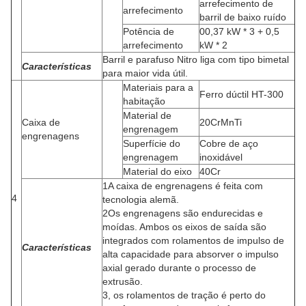
arrefecimento de
arrefecimento
barril de baixo ruído
Potência de
00,37 kW * 3 + 0,5
arrefecimento
kW * 2
Barril e parafuso Nitro liga com tipo bimetal
Características
para maior vida útil.
Materiais para a
Ferro dúctil HT-300
habitação
Material de
Caixa de
20CrMnTi
engrenagem
engrenagens
Superfície do
Cobre de aço
engrenagem
inoxidável
Material do eixo
40Cr
1A caixa de engrenagens é feita com
4
tecnologia alemã.
2Os engrenagens são endurecidas e
moídas. Ambos os eixos de saída são
integrados com rolamentos de impulso de
Características
alta capacidade para absorver o impulso
axial gerado durante o processo de
extrusão.
3, os rolamentos de tração é perto do