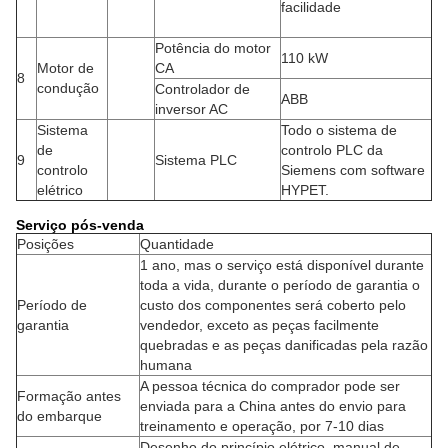
facilidade
Potência do motor
110 kW
Motor de
CA
8
condução
Controlador de
ABB
inversor AC
Sistema
Todo o sistema de
de
controlo PLC da
9
Sistema PLC
controlo
Siemens com software
elétrico
HYPET.
Serviço pós-venda
Posições
Quantidade
1 ano, mas o serviço está disponível durante
toda a vida, durante o período de garantia o
Período de
custo dos componentes será coberto pelo
garantia
vendedor, exceto as peças facilmente
quebradas e as peças danificadas pela razão
humana
A pessoa técnica do comprador pode ser
Formação antes
enviada para a China antes do envio para
do embarque
treinamento e operação, por 7-10 dias
Desenho do princípio elétrico, manual de