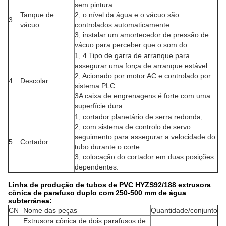
sem pintura.
Tanque de
2, o nível da água e o vácuo são
3
vácuo
controlados automaticamente
3, instalar um amortecedor de pressão de
vácuo para perceber que o som do
1, 4 Tipo de garra de arranque para
assegurar uma força de arranque estável.
2, Acionado por motor AC e controlado por
4
Descolar
sistema PLC
3A caixa de engrenagens é forte com uma
superfície dura.
1, cortador planetário de serra redonda,
2, com sistema de controlo de servo
seguimento para assegurar a velocidade do
5
Cortador
tubo durante o corte.
3, colocação do cortador em duas posições
dependentes.
Linha de produção de tubos de PVC HYZS92/188 extrusora
cônica de parafuso duplo com 250-500 mm de água
subterrânea:
CN
Nome das peças
Quantidade/conjunto
Extrusora cônica de dois parafusos de