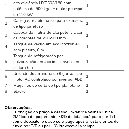
alta eficiência HYZS92/188 com
1
1
potência de 900 kg/h e motor principal
de 110 kW
Carregador automático para extrusora
2
1
de tipo parafuso
Cabeça de matriz de alta potência com
3
1
calibradores de 250-500 mm
Tanque de vácuo em aço inoxidável
4
1
sem pintura, 6 m
Tanque de refrigeração por
5
pulverização em aço inoxidável sem
1
pintura 6m
Unidade de arranque de 6 garras tipo
6
1
motor AC controlado por inversor ABB
7
Máquinas de corte de tipo planetário
1
8
Stacker
1
Observações:
1Condição do preço e destino Ex-fábrica Wuhan China
2Método de pagamento: 40% do total será pago por T/T
como depósito, o saldo será pago após o teste e antes do
envio por T/T ou por L/C irrevocavel a tempo.