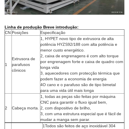
Linha de produção Breve introdução:
CN
Posições
Especificação
1, HYPET novo tipo de extrusora de alta
potência HYZS92/188 com alta potência e
menor custo energético.
2, caixa de engrenagens é com alto torque
Extrusora de
por engrenagem forte e caixa de quadro com
1
parafusos
longa vida
cônicos
3, aquecedores com protecção térmica que
podem fazer a economia de energia
4O cano e o parafuso são de tipo bimetal
para uma vida útil mais longa
1, todas as peças são feitas por máquina
CNC para garantir o fluxo igual bem,
2
Cabeça morta.
2, com dispositivo de brilho,
3, com uma estrutura especial que é fácil de
mudar a manga sem parar.
1Todos são feitos de aço inoxidável 304