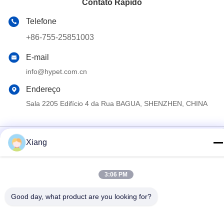
Contato Rápido
Telefone
+86-755-25851003
E-mail
info@hypet.com.cn
Endereço
Sala 2205 Edifício 4 da Rua BAGUA, SHENZHEN, CHINA
Política de Privacidade
|
Mapa do Site
Xiang
China Boa Qualidade Máquina plástica da extrusora Fornecedor.
Copyright © 2021-2026 Shenzhen HYPET Co., Ltd. Todos os
3:06 PM
direitos reservados.
Good day, what product are you looking for?