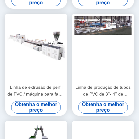
perfil de WPC/WPC
preço
preço
Linha de extrusão de perfil
Linha de produção de tubos
de PVC / máquina para fazer
de PVC de 3''- 4'' de
perfil de PVC
qualidade estável com
Obtenha o melhor
Obtenha o melhor
extrusora de parafuso duplo
preço
preço
cônico HYZS65/132