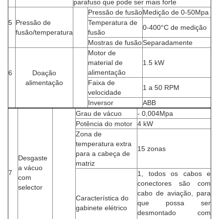
parafuso que pode ser mais forte
Pressão de fusão
Medição de 0-50Mpa
5
Pressão de
Temperatura de
0-400°C de medição
fusão/temperatura
fusão
Mostras de fusão
Separadamente
Motor de
material de
1.5 kW
alimentação
6
Doação
alimentação
Faixa de
1 a 50 RPM
velocidade
Inversor
ABB
Grau de vácuo
- 0,004Mpa
Potência do motor
4 kW
Zona de
temperatura extra
15 zonas
para a cabeça de
Desgaste
matriz
a vácuo
7
1, todos os cabos e
com
conectores são com
selector
cabo de aviação, para
Característica do
que possa ser
gabinete elétrico
desmontado com