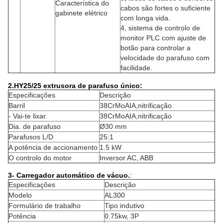
Característica do
cabos são fortes o suficiente
gabinete elétrico
com longa vida.
4, sistema de controlo de
monitor PLC com ajuste de
botão para controlar a
velocidade do parafuso com
facilidade.
2.HY25/25 extrusora de parafuso único:
Especificações
Descrição
Barril
38CrMoAIA,nitrificação
- Vai-te lixar.
38CrMoAIA,nitrificação
Dia. de parafuso
Ø30 mm
Parafusos L/D
25:1
A potência de accionamento
1.5 kW
O controlo do motor
Inversor AC, ABB
3- Carregador automático de vácuo.
:
Especificações
Descrição
Modelo
AL300
Formulário de trabalho
Tipo indutivo
Potência
0.75kw, 3P