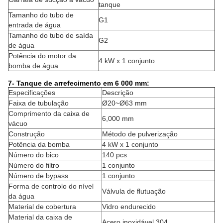
tanque
Tamanho do tubo de
G1
entrada de água
Tamanho do tubo de saída
G2
de água
Potência do motor da
4 kW x 1 conjunto
bomba de água
7- Tanque de arrefecimento em 6 000 mm:
Especificações
Descrição
Faixa de tubulação
Ø20~Ø63 mm
Comprimento da caixa de
6,000 mm
vácuo
Construção
Método de pulverização
Potência da bomba
4 kW x 1 conjunto
Número do bico
140 pcs
Número do filtro
1 conjunto
Número de bypass
1 conjunto
Forma de controlo do nível
Válvula de flutuação
da água
Material de cobertura
Vidro endurecido
Material da caixa de
Acero inoxidável 304