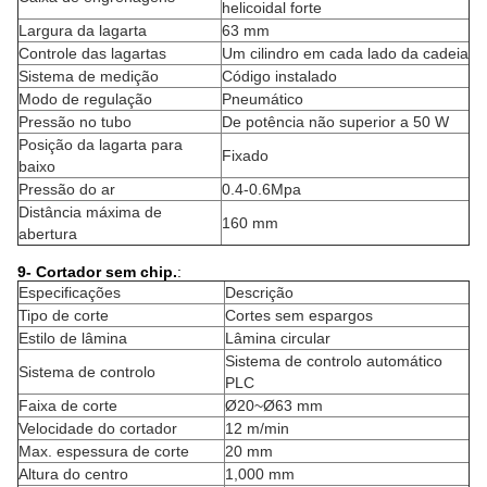
helicoidal forte
Largura da lagarta
63 mm
Controle das lagartas
Um cilindro em cada lado da cadeia
Sistema de medição
Código instalado
Modo de regulação
Pneumático
Pressão no tubo
De potência não superior a 50 W
Posição da lagarta para
Fixado
baixo
Pressão do ar
0.4-0.6Mpa
Distância máxima de
160 mm
abertura
9- Cortador sem chip.
:
Especificações
Descrição
Tipo de corte
Cortes sem espargos
Estilo de lâmina
Lâmina circular
Sistema de controlo automático
Sistema de controlo
PLC
Faixa de corte
Ø20~Ø63 mm
Velocidade do cortador
12 m/min
Max. espessura de corte
20 mm
Altura do centro
1,000 mm