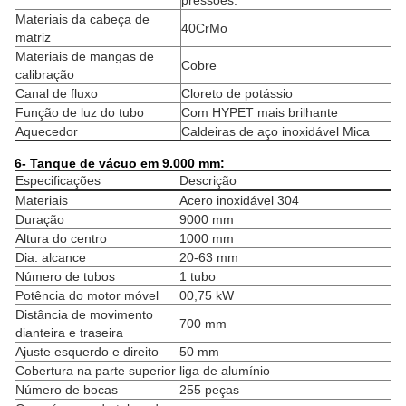
Materiais da cabeça de
40CrMo
matriz
Materiais de mangas de
Cobre
calibração
Canal de fluxo
Cloreto de potássio
Função de luz do tubo
Com HYPET mais brilhante
Aquecedor
Caldeiras de aço inoxidável Mica
6- Tanque de vácuo em 9.000 mm:
Especificações
Descrição
Materiais
Acero inoxidável 304
Duração
9000 mm
Altura do centro
1000 mm
Dia. alcance
20-63 mm
Número de tubos
1 tubo
Potência do motor móvel
00,75 kW
Distância de movimento
700 mm
dianteira e traseira
Ajuste esquerdo e direito
50 mm
Cobertura na parte superior
liga de alumínio
Número de bocas
255 peças