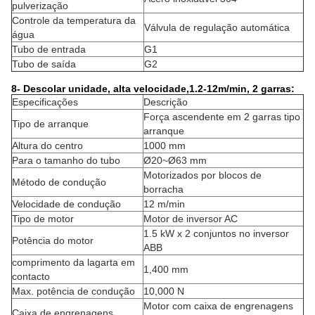
pulverização
Controle da temperatura da
Válvula de regulação automática
água
Tubo de entrada
G1
Tubo de saída
G2
8- Descolar unidade, alta velocidade,1.2-12m/min, 2 garras:
Especificações
Descrição
Força ascendente em 2 garras tipo
Tipo de arranque
arranque
Altura do centro
1000 mm
Para o tamanho do tubo
Ø20~Ø63 mm
Motorizados por blocos de
Método de condução
borracha
Velocidade de condução
12 m/min
Tipo de motor
Motor de inversor AC
1.5 kW x 2 conjuntos no inversor
Potência do motor
ABB
comprimento da lagarta em
1,400 mm
contacto
Max. potência de condução
10,000 N
Motor com caixa de engrenagens
Caixa de engrenagens