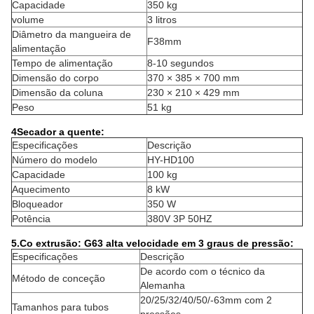
Capacidade
350 kg
volume
3 litros
Diâmetro da mangueira de
F38mm
alimentação
Tempo de alimentação
8-10 segundos
Dimensão do corpo
370 × 385 × 700 mm
Dimensão da coluna
230 × 210 × 429 mm
Peso
51 kg
4Secador a quente:
Especificações
Descrição
Número do modelo
HY-HD100
Capacidade
100 kg
Aquecimento
8 kW
Bloqueador
350 W
Potência
380V 3P 50HZ
5.Co extrusão: G63 alta velocidade em 3 graus de pressão:
Especificações
Descrição
De acordo com o técnico da
Método de conceção
Alemanha
20/25/32/40/50/-63mm com 2
Tamanhos para tubos
pressões.