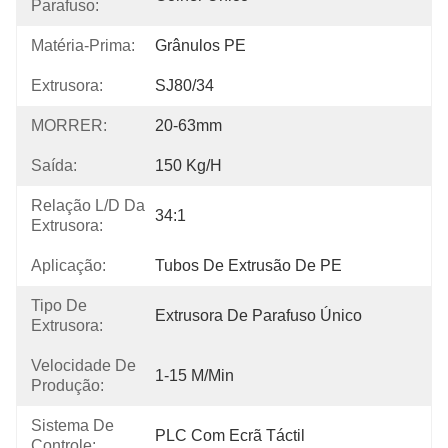
Parafuso:
Matéria-Prima:
Grânulos PE
Extrusora:
SJ80/34
MORRER:
20-63mm
Saída:
150 Kg/h
Relação L/D Da
34:1
Extrusora:
Aplicação:
Tubos De Extrusão De PE
Tipo De
Extrusora De Parafuso Único
Extrusora:
Velocidade De
1-15 M/min
Produção:
Sistema De
PLC Com Ecrã Táctil
Controle: