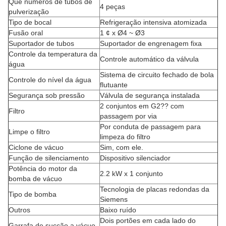
Que números de tubos de
4 peças
pulverização
Tipo de bocal
Refrigeração intensiva atomizada
Fusão oral
1 ¢ x Ø4 ~ Ø3
Suportador de tubos
Suportador de engrenagem fixa
Controle da temperatura da
Controle automático da válvula
água
Sistema de circuito fechado de bola
Controle do nível da água
flutuante
Segurança sob pressão
Válvula de segurança instalada
2 conjuntos em G2?? com
Filtro
passagem por via
Por conduta de passagem para
Limpe o filtro
limpeza do filtro
Ciclone de vácuo
Sim, com ele.
Função de silenciamento
Dispositivo silenciador
Potência do motor da
2.2 kW x 1 conjunto
bomba de vácuo
Tecnologia de placas redondas da
Tipo de bomba
Siemens
Outros
Baixo ruído
Dois portões em cada lado do
Garrafa de sucção a vácuo