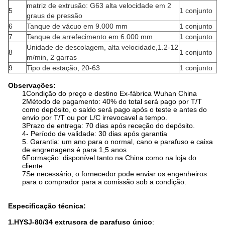
matriz de extrusão: G63 alta velocidade em 2
5
1 conjunto
graus de pressão
6
Tanque de vácuo em 9.000 mm
1 conjunto
7
Tanque de arrefecimento em 6.000 mm
1 conjunto
Unidade de descolagem, alta velocidade,1.2-12
8
1 conjunto
m/min, 2 garras
9
Tipo de estação, 20-63
1 conjunto
Observações:
1Condição do preço e destino Ex-fábrica Wuhan China
2Método de pagamento: 40% do total será pago por T/T
como depósito, o saldo será pago após o teste e antes do
envio por T/T ou por L/C irrevocavel a tempo.
3Prazo de entrega: 70 dias após receção do depósito.
4- Período de validade: 30 dias após garantia
5. Garantia: um ano para o normal, cano e parafuso e caixa
de engrenagens é para 1,5 anos
6Formação: disponível tanto na China como na loja do
cliente.
7Se necessário, o fornecedor pode enviar os engenheiros
para o comprador para a comissão sob a condição.
Especificação técnica:
1.HYSJ-80/34 extrusora de parafuso único
: