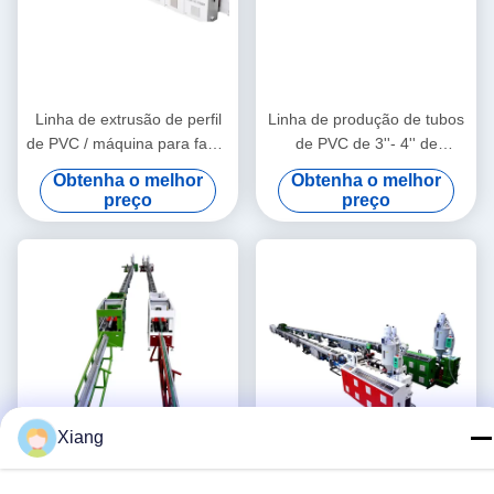
Linha de extrusão de perfil
Linha de produção de tubos
de PVC / máquina para fazer
de PVC de 3''- 4'' de
perfil de PVC
qualidade estável com
Obtenha o melhor
Obtenha o melhor
extrusora de parafuso duplo
preço
preço
cônico HYZS65/132
Xiang
Vídeo