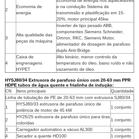
Economia de energia nos aquecedores
Economia de
e na condução Sistema de
2
energia
transmissão e plastificação em 15-
20%, motor principal 45kw
Inverter de tipo pesado ABB,
componentes Siemens Schneider,
Alta qualidade das
3
Omron, RKC, Siemens Motor,
peças da máquina
alimentador de dosagem de parafuso
duplo Anti-Bridge.
Caixa de
Alto binário, menor controlo da
4
engrenagens
temperatura do óleo, baixo ruído e não
HYPET
vazamento de óleo.
HYSJ80/34 Extrusora de parafuso único com 2
0-63 mm PPR
HDPE tubos de água quente e fria
linha de indução:
CN
Itens principais
Quantidade
Linha de tubulação de PE de 20-63 mm com extrusora SJ80/34
HYSJ80/33 extrusora de parafuso único de
1
1 conjunto
potência de motor de 45 kW
HY25/25 extrusora de parafuso único para tiras
2
1 conjunto
coloridas
3
Carregador automático a vácuo AL300
1 conjunto
4
Secador a quente HD100
1 conjunto