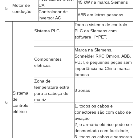
45 kW na marca Siemens
Motor de
CA
5
condução
Controlador de
ABB em letras pesadas
inversor AC
Todo o sistema de controlo
Sistema PLC
PLC da Siemens com
software HYPET.
Marca na Siemens,
Schneider RKC Omron, ABB,
Componentes
FUJI, e pequenas peças sem
elétricos
importância na China marca
famosa
Zona de
temperatura extra
8 zonas
Sistema
para a cabeça de
de
matriz
6
controlo
1, todos os cabos e
elétrico
conectores são com cabo de
aviação
2, o armário elétrico pode ser
desmontado com facilidade,
3, todos os cabos e sensores