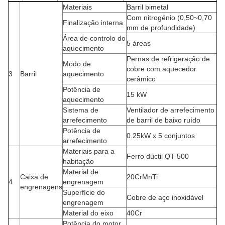
Materiais
Barril bimetal
Com nitrogénio (0,50~0,70
Finalização interna
mm de profundidade)
Área de controlo do
5 áreas
aquecimento
Pernas de refrigeração de
Modo de
cobre com aquecedor
3
Barril
aquecimento
cerâmico
Potência de
15 kW
aquecimento
Sistema de
Ventilador de arrefecimento
arrefecimento
de barril de baixo ruído
Potência de
0.25kW x 5 conjuntos
arrefecimento
Materiais para a
Ferro dúctil QT-500
habitação
Material de
Caixa de
20CrMnTi
4
engrenagem
engrenagens
Superfície do
Cobre de aço inoxidável
engrenagem
Material do eixo
40Cr
Potência do motor