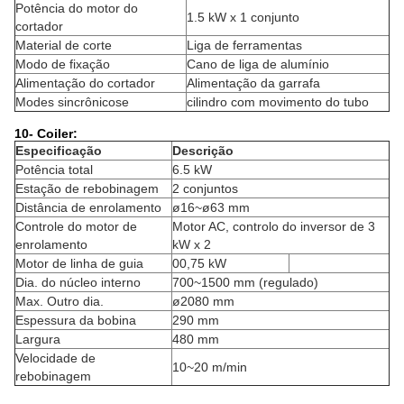
Potência do motor do
1.5 kW x 1 conjunto
cortador
Material de corte
Liga de ferramentas
Modo de fixação
Cano de liga de alumínio
Alimentação do cortador
Alimentação da garrafa
Modes sincrônicos
e
cilindro com movimento do tubo
10- Coiler:
Especificação
Descrição
Potência total
6.5 kW
Estação de rebobinagem
2 conjuntos
Distância de enrolamento
ø16~ø63 mm
Controle do motor de
Motor AC, controlo do inversor de 3
enrolamento
kW x 2
Motor de linha de guia
00,75 kW
Dia. do núcleo interno
700~1500 mm (regulado)
Max. Outro dia.
ø2080 mm
Espessura da bobina
290 mm
Largura
480 mm
Velocidade de
10~20 m/min
rebobinagem