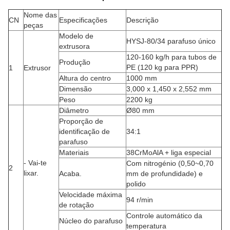
Nome das
CN
Especificações
Descrição
peças
Modelo de
HYSJ-80/34 parafuso único
extrusora
120-160 kg/h para tubos de
Produção
PE (120 kg para PPR)
1
Extrusor
Altura do centro
1000 mm
Dimensão
3,000 x 1,450 x 2,552 mm
Peso
2200 kg
Diâmetro
Ø80 mm
Proporção de
identificação de
34:1
parafuso
Materiais
38CrMoAlA + liga especial
- Vai-te
Com nitrogénio (0,50~0,70
2
lixar.
Acaba.
mm de profundidade) e
polido
Velocidade máxima
94 r/min
de rotação
Controle automático da
Núcleo do parafuso
temperatura