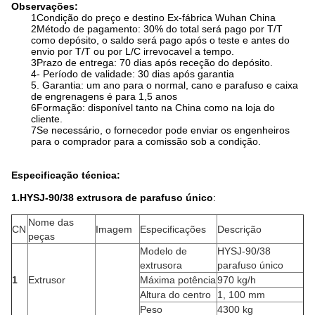
Observações:
1Condição do preço e destino Ex-fábrica Wuhan China
2Método de pagamento: 30% do total será pago por T/T
como depósito, o saldo será pago após o teste e antes do
envio por T/T ou por L/C irrevocavel a tempo.
3Prazo de entrega: 70 dias após receção do depósito.
4- Período de validade: 30 dias após garantia
5. Garantia: um ano para o normal, cano e parafuso e caixa
de engrenagens é para 1,5 anos
6Formação: disponível tanto na China como na loja do
cliente.
7Se necessário, o fornecedor pode enviar os engenheiros
para o comprador para a comissão sob a condição.
Especificação técnica:
1.HYSJ-90/38 extrusora de parafuso único
:
Nome das
CN
Imagem
Especificações
Descrição
peças
Modelo de
HYSJ-90/38
extrusora
parafuso único
1
Extrusor
Máxima potência
970 kg/h
Altura do centro
1, 100 mm
Peso
4300 kg