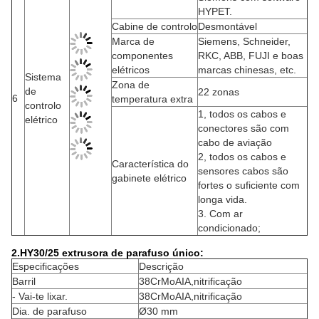
HYPET.
Cabine de controlo
Desmontável
Marca de
Siemens, Schneider,
componentes
RKC, ABB, FUJI e boas
elétricos
marcas chinesas, etc.
Sistema
Zona de
de
22 zonas
6
temperatura extra
controlo
1, todos os cabos e
elétrico
conectores são com
cabo de aviação
2, todos os cabos e
Característica do
sensores cabos são
gabinete elétrico
fortes o suficiente com
longa vida.
3. Com ar
condicionado;
2.HY30/25 extrusora de parafuso único:
Especificações
Descrição
Barril
38CrMoAIA,nitrificação
- Vai-te lixar.
38CrMoAIA,nitrificação
Dia. de parafuso
Ø30 mm