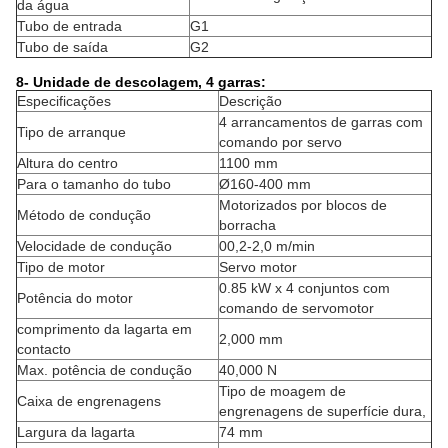
da água
Tubo de entrada
G1
Tubo de saída
G2
8- Unidade de descolagem, 4 garras:
Especificações
Descrição
4 arrancamentos de garras com
Tipo de arranque
comando por servo
Altura do centro
1100 mm
Para o tamanho do tubo
Ø160-400 mm
Motorizados por blocos de
Método de condução
borracha
Velocidade de condução
00,2-2,0 m/min
Tipo de motor
Servo motor
0.85 kW x 4 conjuntos com
Potência do motor
comando de servomotor
comprimento da lagarta em
2,000 mm
contacto
Max. potência de condução
40,000 N
Tipo de moagem de
Caixa de engrenagens
engrenagens de superfície dura,
Largura da lagarta
74 mm