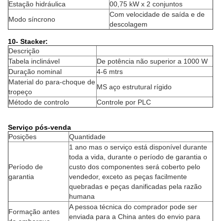
Estação hidráulica
00,75 kW x 2 conjuntos
Com velocidade de saída e de
Modo síncrono
descolagem
10- Stacker:
Descrição
Tabela inclinável
De potência não superior a 1000 W
Duração nominal
4-6 mtrs
Material do para-choque de
MS aço estrutural rígido
tropeço
Método de controlo
Controle por PLC
Serviço pós-venda
Posições
Quantidade
1 ano mas o serviço está disponível durante
toda a vida, durante o período de garantia o
Período de
custo dos componentes será coberto pelo
garantia
vendedor, exceto as peças facilmente
quebradas e peças danificadas pela razão
humana
A pessoa técnica do comprador pode ser
Formação antes
enviada para a China antes do envio para