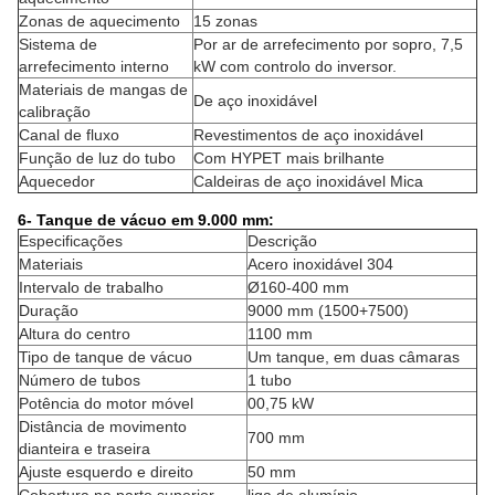
Zonas de aquecimento
15 zonas
Sistema de
Por ar de arrefecimento por sopro, 7,5
arrefecimento interno
kW com controlo do inversor.
Materiais de mangas de
De aço inoxidável
calibração
Canal de fluxo
Revestimentos de aço inoxidável
Função de luz do tubo
Com HYPET mais brilhante
Aquecedor
Caldeiras de aço inoxidável Mica
6- Tanque de vácuo em 9.000 mm:
Especificações
Descrição
Materiais
Acero inoxidável 304
Intervalo de trabalho
Ø160-400 mm
Duração
9000 mm (1500+7500)
Altura do centro
1100 mm
Tipo de tanque de vácuo
Um tanque, em duas câmaras
Número de tubos
1 tubo
Potência do motor móvel
00,75 kW
Distância de movimento
700 mm
dianteira e traseira
Ajuste esquerdo e direito
50 mm