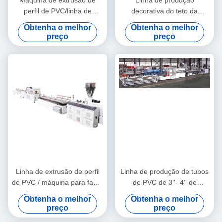
Máquina de extrusão de
Linha de produção
perfil de PVC/linha de
decorativa do teto da
extrusão de perfil de PVC
máquina da extrusão do
Obtenha o melhor
Obtenha o melhor
perfil de WPC/WPC
preço
preço
Linha de extrusão de perfil
Linha de produção de tubos
de PVC / máquina para fazer
de PVC de 3''- 4'' de
perfil de PVC
qualidade estável com
Obtenha o melhor
Obtenha o melhor
extrusora de parafuso duplo
preço
preço
cônico HYZS65/132