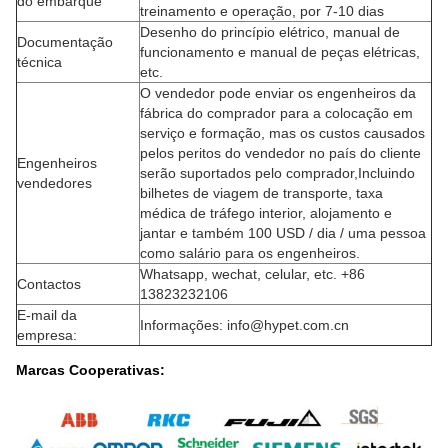
do embarque
treinamento e operação, por 7-10 dias
Desenho do princípio elétrico, manual de
Documentação
funcionamento e manual de peças elétricas,
técnica
etc.
O vendedor pode enviar os engenheiros da
fábrica do comprador para a colocação em
serviço e formação, mas os custos causados
pelos peritos do vendedor no país do cliente
Engenheiros
serão suportados pelo comprador,Incluindo
vendedores
bilhetes de viagem de transporte, taxa
médica de tráfego interior, alojamento e
jantar e também 100 USD / dia / uma pessoa
como salário para os engenheiros.
Whatsapp, wechat, celular, etc. +86
Contactos
13823232106
E-mail da
Informações: info@hypet.com.cn
empresa:
Marcas Cooperativas: