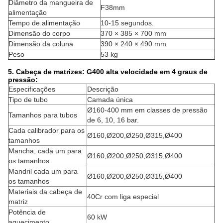
Diâmetro da mangueira de
F38mm
alimentação
Tempo de alimentação
10-15 segundos.
Dimensão do corpo
370 × 385 × 700 mm
Dimensão da coluna
390 × 240 × 490 mm
Peso
53 kg
5. Cabeça de matrizes: G400 alta velocidade em 4 graus de
pressão:
Especificações
Descrição
Tipo de tubo
Camada única
Ø160-400 mm em classes de pressão
Tamanhos para tubos
de 6, 10, 16 bar.
Cada calibrador para os
Ø160,Ø200,Ø250,Ø315,Ø400
tamanhos
Mancha, cada um para
Ø160,Ø200,Ø250,Ø315,Ø400
os tamanhos
Mandril cada um para
Ø160,Ø200,Ø250,Ø315,Ø400
os tamanhos
Materiais da cabeça de
40Cr com liga especial
matriz
Potência de
60 kW
aquecimento