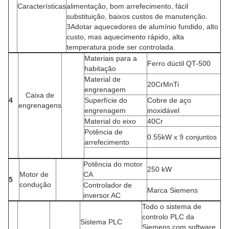
Características
alimentação, bom arrefecimento, fácil
substituição, baixos custos de manutenção.
3Adotar aquecedores de alumínio fundido, alto
custo, mas aquecimento rápido, alta
temperatura pode ser controlada.
Materiais para a
Ferro dúctil QT-500
habitação
Material de
20CrMnTi
engrenagem
Caixa de
4
Superfície do
Cobre de aço
engrenagens
engrenagem
inoxidável
Material do eixo
40Cr
Potência de
0.55kW x 9 conjuntos
arrefecimento
Potência do motor
250 kW
Motor de
CA
5
condução
Controlador de
Marca Siemens
inversor AC
Todo o sistema de
controlo PLC da
Sistema PLC
Siemens com software