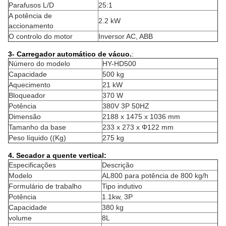
Parafusos L/D
25:1
A potência de
2.2 kW
accionamento
O controlo do motor
Inversor AC, ABB
3- Carregador automático de vácuo.
:
Número do modelo
HY-HD500
Capacidade
500 kg
Aquecimento
21 kW
Bloqueador
370 W
Potência
380V 3P 50HZ
Dimensão
2188 x 1475 x 1036 mm
Tamanho da base
233 x 273 x Φ122 mm
Peso líquido ((Kg)
275 kg
4. Secador a quente vertical:
Especificações
Descrição
Modelo
AL800 para potência de 800 kg/h
Formulário de trabalho
Tipo indutivo
Potência
1.1kw, 3P
Capacidade
380 kg
volume
8L