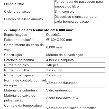
Por conduta de passagem para
Limpe o filtro
limpeza do filtro
Ciclone de vácuo
Sim, com ele.
Dispositivo silenciador para
Função de silenciamento
cada bomba de vácuo
7- Tanque de arrefecimento em 6 000 mm:
Especificações
Descrição
Faixa de tubulação
Ø160~Ø400 mm
Comprimento da caixa de
6,000 mm
vácuo
Construção
Método de pulverização
Potência da bomba
4 kW x 1 conjunto
Número do bico
140 pcs
Número do filtro
1 conjunto
Número de bypass
1 conjunto
Forma de controlo do nível
Válvula de flutuação
da água
Material de cobertura
Vidro endurecido
Material da caixa de
Acero inoxidável 304
pulverização
Controle da temperatura
Válvula de regulação automática