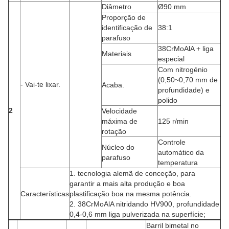
Diâmetro
Ø90 mm
Proporção de
identificação de
38:1
parafuso
38CrMoAlA + liga
Materiais
especial
Com nitrogénio
(0,50~0,70 mm de
- Vai-te lixar.
Acaba.
profundidade) e
polido
2
Velocidade
máxima de
125 r/min
rotação
Controle
Núcleo do
automático da
parafuso
temperatura
1. tecnologia alemã de conceção, para
garantir a mais alta produção e boa
Características
plastificação boa na mesma potência.
2. 38CrMoAlA nitridando HV900, profundidade
0,4-0,6 mm liga pulverizada na superfície;
Barril bimetal no