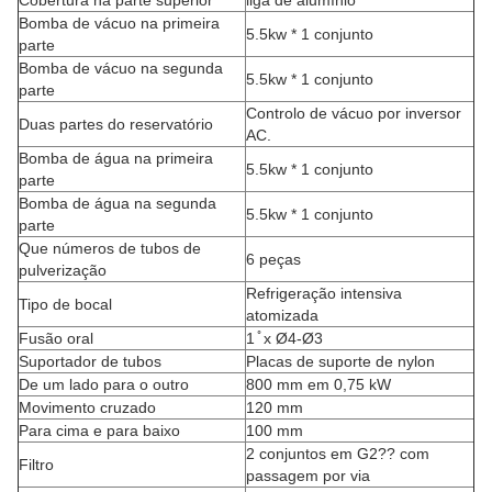
Cobertura na parte superior
liga de alumínio
Bomba de vácuo na primeira
5.5kw * 1 conjunto
parte
Bomba de vácuo na segunda
5.5kw * 1 conjunto
parte
Controlo de vácuo por inversor
Duas partes do reservatório
AC.
Bomba de água na primeira
5.5kw * 1 conjunto
parte
Bomba de água na segunda
5.5kw * 1 conjunto
parte
Que números de tubos de
6 peças
pulverização
Refrigeração intensiva
Tipo de bocal
atomizada
Fusão oral
1 ̊ x Ø4-Ø3
Suportador de tubos
Placas de suporte de nylon
De um lado para o outro
800 mm em 0,75 kW
Movimento cruzado
120 mm
Para cima e para baixo
100 mm
2 conjuntos em G2?? com
Filtro
passagem por via