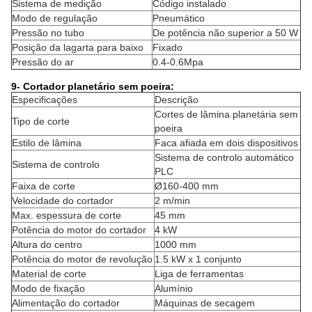
Sistema de medição
Código instalado
Modo de regulação
Pneumático
Pressão no tubo
De potência não superior a 50 W
Posição da lagarta para baixo
Fixado
Pressão do ar
0.4-0.6Mpa
9- Cortador planetário sem poeira:
Especificações
Descrição
Cortes de lâmina planetária sem
Tipo de corte
poeira
Estilo de lâmina
Faca afiada em dois dispositivos
Sistema de controlo automático
Sistema de controlo
PLC
Faixa de corte
Ø160-400 mm
Velocidade do cortador
2 m/min
Max. espessura de corte
45 mm
Potência do motor do cortador
4 kW
Altura do centro
1000 mm
Potência do motor de revolução
1.5 kW x 1 conjunto
Material de corte
Liga de ferramentas
Modo de fixação
Alumínio
Alimentação do cortador
Máquinas de secagem