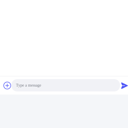
Vídeo
Máquina de extrusão de
Máquina de extrusão de
tubos ondulados para
tubos de PVC / linha de
materiais granulados de PE
produção de tubos de PVC
Obtenha o melhor
Obtenha o melhor
e PVC
315-630
preço
preço
Photo
Mídia Social