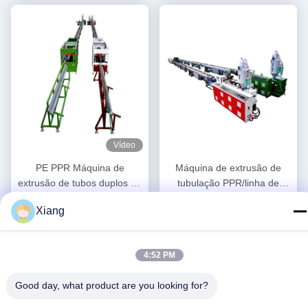
Vídeo
PE PPR Máquina de
Máquina de extrusão de
extrusão de tubos duplos de
tubulação PPR/linha de
alta velocidade 16 - 32 MM
produção 20-63 da
Obtenha o melhor
Obtenha o melhor
Xiang
extrusora de parafuso único
tubulação PPR
preço
preço
SJ90/33
4:52 PM
Good day, what product are you looking for?