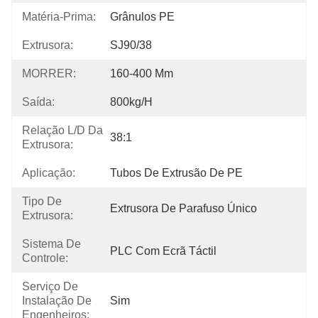
Matéria-Prima:
Grânulos PE
Extrusora:
SJ90/38
MORRER:
160-400 Mm
Saída:
800kg/h
Relação L/D Da
38:1
Extrusora:
Aplicação:
Tubos De Extrusão De PE
Tipo De
Extrusora De Parafuso Único
Extrusora:
Sistema De
PLC Com Ecrã Táctil
Controle:
Serviço De
Instalação De
Sim
Engenheiros: