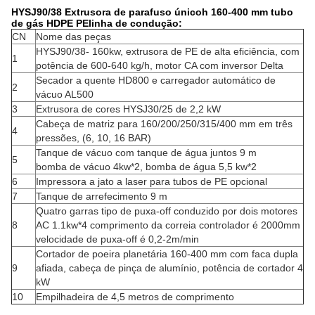
HYSJ90/38 Extrusora de parafuso único
h 160-400 mm tubo
de gás HDPE PE
linha de condução:
CN
Nome das peças
HYSJ90/38- 160kw, extrusora de PE de alta eficiência, com
1
potência de 600-640 kg/h, motor CA com inversor Delta
Secador a quente HD800 e carregador automático de
2
vácuo AL500
3
Extrusora de cores HYSJ30/25 de 2,2 kW
Cabeça de matriz para 160/200/250/315/400 mm em três
4
pressões, (6, 10, 16 BAR)
Tanque de vácuo com tanque de água juntos 9 m
5
bomba de vácuo 4kw*2, bomba de água 5,5 kw*2
6
Impressora a jato a laser para tubos de PE opcional
7
Tanque de arrefecimento 9 m
Quatro garras tipo de puxa-off conduzido por dois motores
8
AC 1.1kw*4 comprimento da correia controlador é 2000mm
velocidade de puxa-off é 0,2-2m/min
Cortador de poeira planetária 160-400 mm com faca dupla
9
afiada, cabeça de pinça de alumínio, potência de cortador 4
kW
10
Empilhadeira de 4,5 metros de comprimento