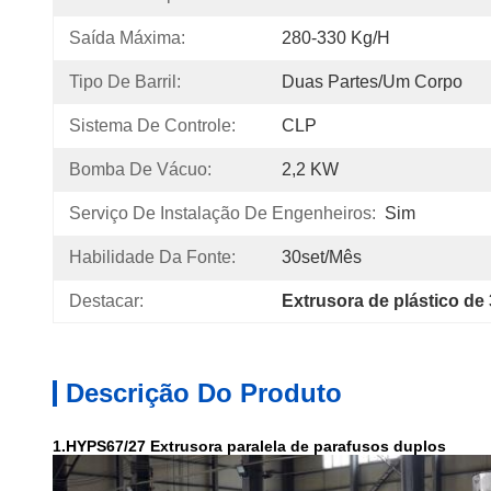
Saída Máxima:
280-330 Kg/h
Tipo De Barril:
Duas Partes/um Corpo
Sistema De Controle:
CLP
Bomba De Vácuo:
2,2 KW
Serviço De Instalação De Engenheiros:
Sim
Habilidade Da Fonte:
30set/mês
Destacar:
Extrusora de plástico de
Descrição Do Produto
1.HYPS67/27 Extrusora paralela de parafusos duplos