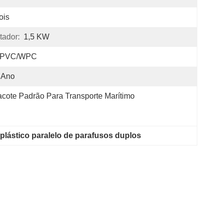
ois
tador:
1,5 KW
PVC/WPC
 Ano
cote Padrão Para Transporte Marítimo
plástico paralelo de parafusos duplos