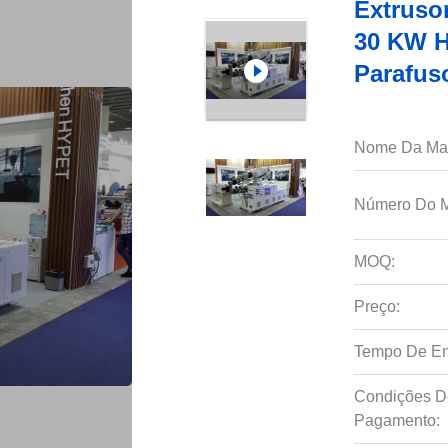
Extrusor
30 KW H
Parafus
Nome Da Ma
Número Do M
MOQ:
Preço:
Tempo De En
Condições D
Pagamento: