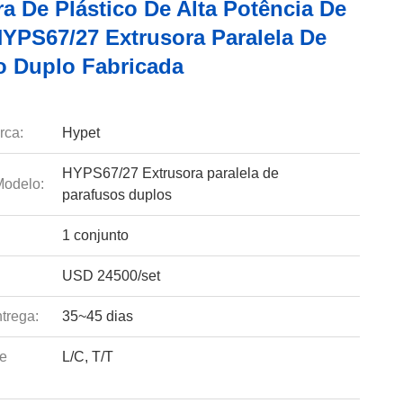
a De Plástico De Alta Potência De
YPS67/27 Extrusora Paralela De
o Duplo Fabricada
rca:
Hypet
HYPS67/27 Extrusora paralela de
odelo:
parafusos duplos
1 conjunto
USD 24500/set
trega:
35~45 dias
e
L/C, T/T