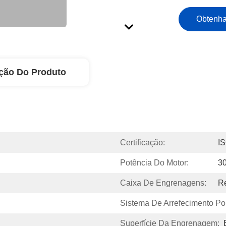
Obtenha
ção Do Produto
Certificação:
I
Potência Do Motor:
3
Caixa De Engrenagens:
Re
Sistema De Arrefecimento Por 
Superfície Da Engrenagem: