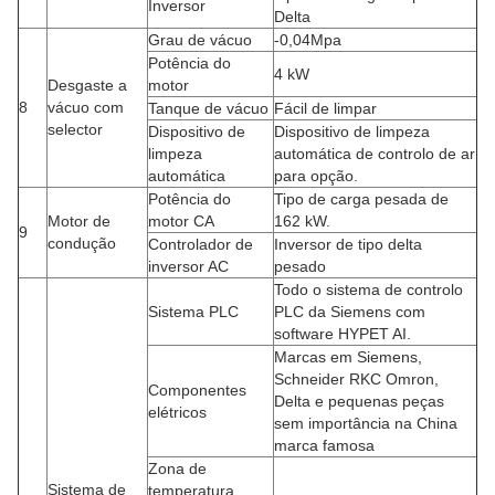
Inversor
Delta
Grau de vácuo
-0,04Mpa
Potência do
4 kW
Desgaste a
motor
8
vácuo com
Tanque de vácuo
Fácil de limpar
selector
Dispositivo de
Dispositivo de limpeza
limpeza
automática de controlo de ar
automática
para opção.
Potência do
Tipo de carga pesada de
Motor de
motor CA
162 kW.
9
condução
Controlador de
Inversor de tipo delta
inversor AC
pesado
Todo o sistema de controlo
Sistema PLC
PLC da Siemens com
software HYPET AI.
Marcas em Siemens,
Schneider RKC Omron,
Componentes
Delta e pequenas peças
elétricos
sem importância na China
marca famosa
Zona de
Sistema de
temperatura