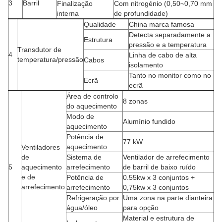
3
Barril
Finalização
Com nitrogénio (0,50~0,70 mm
interna
de profundidade)
Qualidade
China marca famosa
Detecta separadamente a
Estrutura
pressão e a temperatura
Transdutor de
4
Linha de cabo de alta
temperatura/pressão
Cabos
isolamento
Tanto no monitor como no
Ecrã
ecrã
Área de controlo
8 zonas
do aquecimento
Modo de
Alumínio fundido
aquecimento
Potência de
77 kW
aquecimento
Ventiladores
de
Sistema de
Ventilador de arrefecimento
5
aquecimento
arrefecimento
de barril de baixo ruído
e de
Potência de
0.55kw x 3 conjuntos +
arrefecimento
arrefecimento
0,75kw x 3 conjuntos
Refrigeração por
Uma zona na parte dianteira
água/óleo
para opção
Material e estrutura de