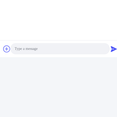
Vídeo
PE PPR Máquina de
Máquina de extrusão de
extrusão de tubos duplos de
tubulação PPR/linha de
alta velocidade 16 - 32 MM
produção 20-63 da
Obtenha o melhor
Obtenha o melhor
extrusora de parafuso único
tubulação PPR
preço
preço
SJ90/33
Photo
Video Call
Audio Call