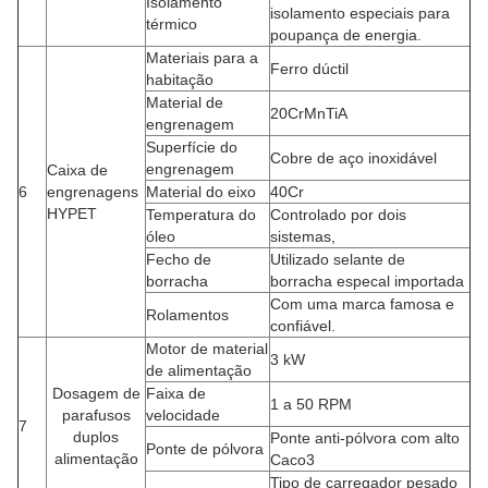
Isolamento
isolamento especiais para
térmico
poupança de energia.
Materiais para a
Ferro dúctil
habitação
Material de
20CrMnTiA
engrenagem
Superfície do
Cobre de aço inoxidável
engrenagem
Caixa de
6
engrenagens
Material do eixo
40Cr
HYPET
Temperatura do
Controlado por dois
óleo
sistemas,
Fecho de
Utilizado selante de
borracha
borracha especal importada
Com uma marca famosa e
Rolamentos
confiável.
Motor de material
3 kW
de alimentação
Dosagem de
Faixa de
1 a 50 RPM
parafusos
velocidade
7
duplos
Ponte anti-pólvora com alto
Ponte de pólvora
alimentação
Caco3
Tipo de carregador pesado