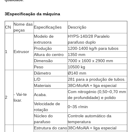
3Especificação da máquina
Nome das
CN
Especificações
Descrição
peças
Modelo de
HYPS-140/28 Paralelo
extrusora
parafuso duplo
Produção
1200-1400 kg/h para tubos
1
Extrusor
Altura do centro
1350 mm
Dimensão
7000 x 1600 x 2900 mm
Peso
10500 kg
Diâmetro
Ø140 mm
L/D
281 para a produção de tubos.
Materiais
38CrMoAlA + liga especial
Com nitrogénio (0,50~0,70 mm
- Vai-te
Acaba.
2
de profundidade) e polido
lixar.
Velocidade de
0~35 r/min
rotação
Núcleo do
Controle automático da
parafuso
temperatura
Estrutura do cano
38CrMoAlA + liga especial