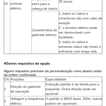
20 zonas
10
controlo
extra para a
elétrico
cabeça de matriz
1, todos os cabos e
conectores são com cabo de
aviação
2, o armário elétrico pode
Característica do
ser desmontado com
gabinete elétrico
facilidade,
3, todos os cabos e
sensores cabos são fortes o
suficiente com longa vida.
4Outros requisitos de opção
Alguns requisitos precisam da personalização como abaixo antes
da ordem confirmada.
CN
Posições
Especialidade
A direção padrão é da direita para a
Direção do gabinete
1
esquerda. Outra direção pode ser
de operação
opcional.
Voltagem e frequência
O padrão é 380/3 fases, 50Hz, outros
2
elétrica
podem ser opcionais