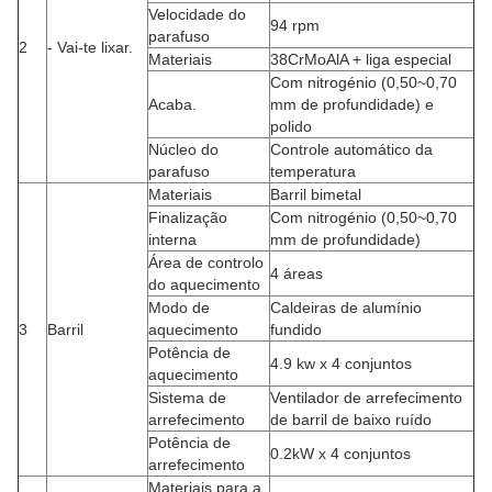
automático de IA.Desenvolveu vários extrusores com diferentes
funções adequados para tubos de PVC, perfis, chapas,
granulações, etc., alcançando um elevado nível técnico e de
qualidade.
3.HYPET Características especiais
a.Adotar tecnologia alemã, pode alcançar a mais alta produção
de equipamentos da China;
b. O interior do cano fundido com uma liga bimetálica, com
parafusos de pulverização. O período de garantia é de 30
meses;
c. Dispositivo especial de alimentação HYPET, sulco espiral
aberto, grande quantidade de alimentação, fácil de substituir,
baixo custo.
d. A caixa de engrenagens HYPET é de alta velocidade e elevada
eficiência, com baixo ruído, para garantir 3 anos de utilização;
e. O sistema de controlo pode ser equipado com um tipo
inteligente, para satisfazer os futuros requisitos especiais
personalizados do cliente.
4.Lista de configurações
Escolher
CN
Posições
Outra opção
configuração
Sistema de
Sistema de controlo