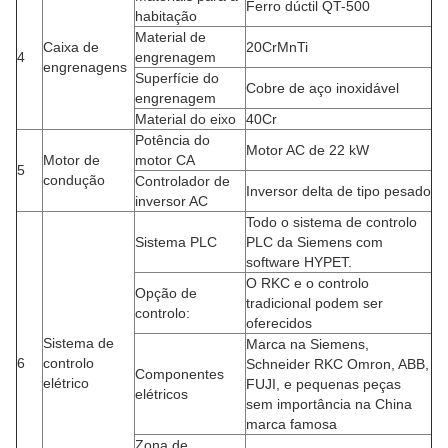
1
controlo da
O digital é opcional.
PLC
produção
Sistema de
arrefecimento do
Armário de
Frio do ventilador
2
gabinete de
refrigeração do ar
opcional
comando elétrico
condicionado
principal
Motor AC com
3
Motor principal
DC é opcional.
inverter famoso
HYPET controlo
individual de
O Dynisco é
4
Sensor de pressão
temperatura e
opcional.
pressão em duas
partes
Nitro liga com bi-
Material do tipo
Nitro padrão com
5
metal em duas
parafuso e cano
revestimento de liga
camadas
Estação de
6
Máquinas de secar
Secador a quente
descarga normal
Carregador de
7
Carregador
Sem carregador
secador a vácuo
Nota:
Esta tabela, como ficheiro anexo, é destinada à selecção
da configuração da extrusora.