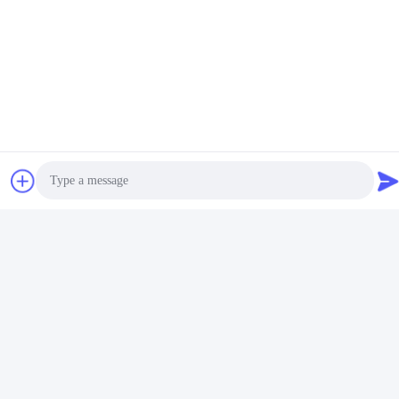
7- Marcas Cooperativas:
8Exposição:
Photo
Video Call
Audio Call
Tags: