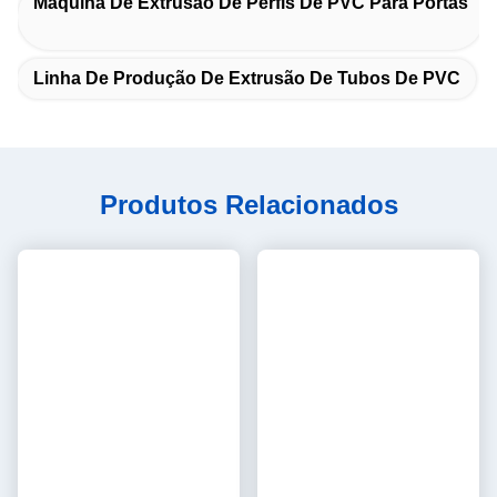
condução
Controlador de
Inversor delta de tipo pesado
inversor AC
Todo o sistema de controlo
Sistema PLC
PLC da Siemens com
software HYPET.
O RKC e o controlo
Opção de
tradicional podem ser
controlo:
oferecidos
Sistema de
Marca na Siemens,
6
controlo
Schneider RKC Omron, ABB,
Componentes
elétrico
FUJI, e pequenas peças
elétricos
sem importância na China
marca famosa
Zona de
temperatura
concebido de acordo com a
extra para a
zona de aquecimento real
cabeça de matriz
6Outros requisitos de opção
Alguns requisitos precisam da personalização como abaixo antes
da ordem confirmada.
CN
Posições
Especialidade