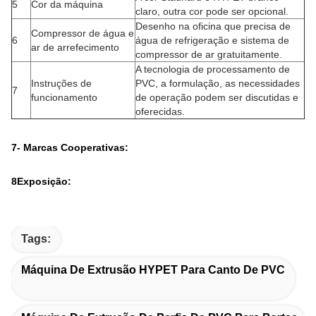
Materiais
Barril bimetal
Finalização
Com nitrogénio (0,50~0,70
interna
mm de profundidade)
Área de controlo
4 áreas
do aquecimento
Modo de
Caldeiras de alumínio
3
Barril
aquecimento
fundido
Potência de
4.9 kw x 4 conjuntos
aquecimento
Sistema de
Ventilador de arrefecimento
arrefecimento
de barril de baixo ruído
Potência de
0.2kW x 4 conjuntos
arrefecimento
Materiais para a
Ferro dúctil QT-500
habitação
Material de
Caixa de
20CrMnTi
4
engrenagem
engrenagens
Superfície do
Cobre de aço inoxidável
engrenagem
Material do eixo
40Cr
Potência do
Motor AC de 22 kW
Motor de
motor CA
5