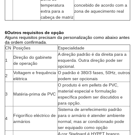
5.Especificações principais da máquina
CN
Parte
Ponto
Descrição
Modelo de
HYSJ-75/28 parafuso único
extrusora
Produção
120 kg/h para PVC
1
Extrusor
Altura do centro
1000 mm
Dimensão
3100 x 1250 x 1900 mm
Peso
3 000 kg
Diâmetro
Ø75 mm
Proporção de
identificação de
28:1
parafuso
Velocidade do
94 rpm
parafuso
2
- Vai-te lixar.
Materiais
38CrMoAlA + liga especial
Com nitrogénio (0,50~0,70
Acaba.
mm de profundidade) e
polido
Núcleo do
Controle automático da
parafuso
temperatura