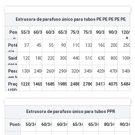
Extrusora de parafuso único para tubos PE PE PE PE PE
Pont
55/38
60/38
60/38
65/38
75/38
75/38
90/38
90/38
120/3
o
8
Potên
37
45
55
90
110
132
160
200
250
cia
do
Saída
120
180
220
300
440
510
630
800
1000
moto
para
r
tubos
Peso
1300
2400
2600
2900
3200
3450
4200
4700
5400
princi
de PE
em kg
pal
Preço
12280
14650
16850
19850
24880
27860
34170
40750
54840
USD
Extrusora de parafuso único para tubos PPR
Ponto
50/34
60/34
60/34
65/34
65/34
80/34
90/34