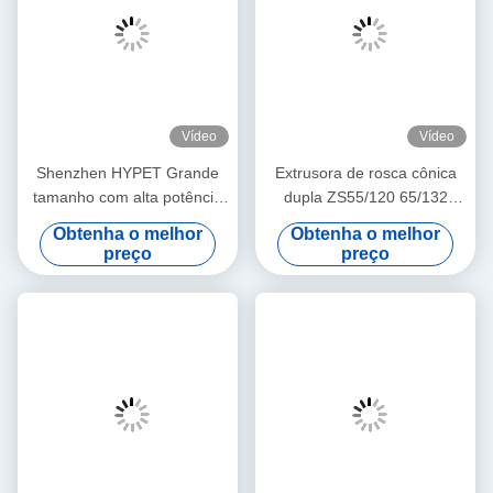
Vídeo
Vídeo
Shenzhen HYPET Grande
Extrusora de rosca cônica
tamanho com alta potência
dupla ZS55/120 65/132
Extrusora de parafuso dupla
80/156, a mais popular e
Obtenha o melhor
Obtenha o melhor
cônica ZS80/173 95/188
vendida da Shenzhen
preço
preço
110/220
HYPET