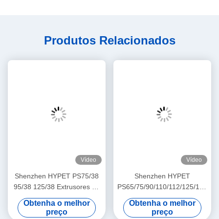
Produtos Relacionados
Vídeo
Vídeo
Shenzhen HYPET PS75/38
Shenzhen HYPET
95/38 125/38 Extrusores de
PS65/75/90/110/112/125/130/15
plástico de paralelo de
Extrusoras de plástico
Obtenha o melhor
Obtenha o melhor
parafuso duplo de alta
paralelas de parafuso duplo
preço
preço