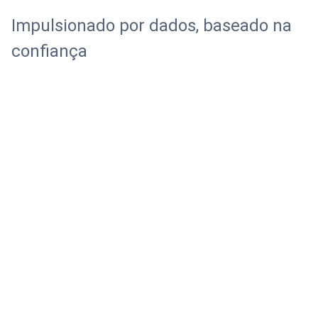
HDPE de
tubos de PE de
diferentes
grandes
Impulsionado por dados, baseado na
tamanhos
dimensões
confiança