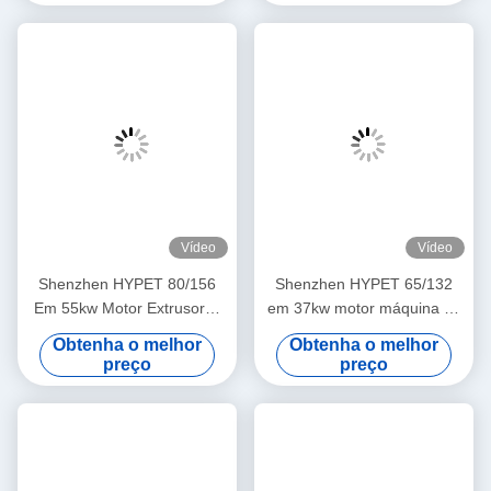
eficiência e alta velocidade
Vídeo
Vídeo
Shenzhen HYPET 80/156
Shenzhen HYPET 65/132
Em 55kw Motor Extrusores
em 37kw motor máquina de
de PVC Máquina Extrusora
extrusão de PVC extrusora
Obtenha o melhor
Obtenha o melhor
de parafuso cónico Twin
de parafuso duplo cónico
preço
preço