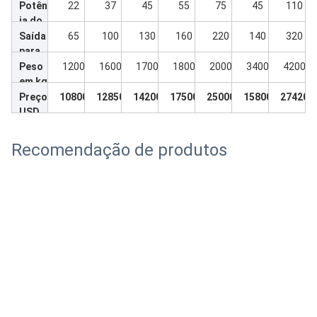
Potênc
22
37
45
55
75
45
110
ia do
motor
Saída
65
100
130
160
220
140
320
princip
para
al
tubos
Peso
1200
1600
1700
1800
2000
3400
4200
PPR
em kg
Preço
10800
12850
14200
17500
25000
15800
27420
USD
Recomendação de produtos