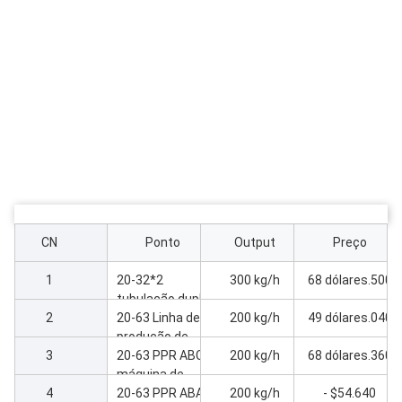
CN
Ponto
Output
Preço
1
20-32*2
300 kg/h
68 dólares.500
tubulação dupla
2
de PPR de alta
20-63 Linha de
200 kg/h
49 dólares.040
velocidade
produção de
3
tubos PPR
20-63 PPR ABC
200 kg/h
68 dólares.360
máquina de
4
fabricação de
20-63 PPR ABA
200 kg/h
- $54.640