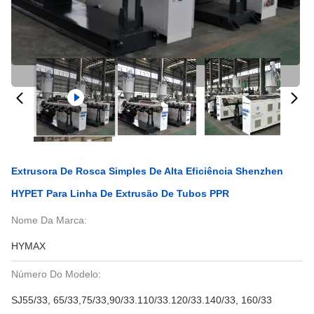
Extrusora De Rosca Simples De Alta Eficiência Shenzhen
HYPET Para Linha De Extrusão De Tubos PPR
Nome Da Marca:
HYMAX
Número Do Modelo:
SJ55/33, 65/33,75/33,90/33.110/33.120/33.140/33, 160/33