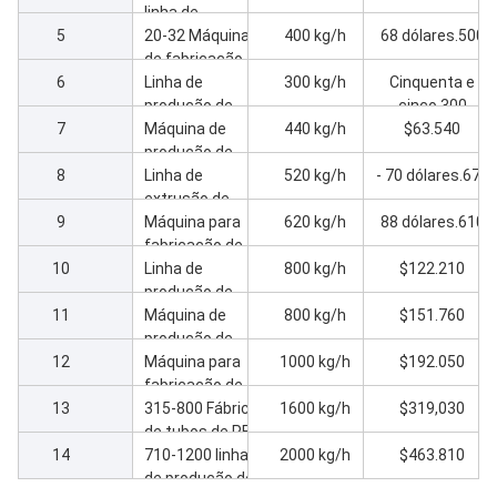
tubos de três
linha de
5
camadas
extrusão de
20-32 Máquina
400 kg/h
68 dólares.500
tubos de três
de fabricação
6
camadas
de tubos de PE
Linha de
300 kg/h
Cinquenta e
duplo de alta
produção de
cinco.300
7
velocidade
tubos de PE de
Máquina de
440 kg/h
$63.540
20-100 mm
produção de
8
tubos de PE 75-
Linha de
520 kg/h
- 70 dólares.670
160
extrusão de
9
tubos 90-200
Máquina para
620 kg/h
88 dólares.610
PE
fabricação de
10
tubos de 110-
Linha de
800 kg/h
$122.210
250 PE
produção de
11
tubos de PE
Máquina de
800 kg/h
$151.760
160-400
produção de
12
tubos de PE de
Máquina para
1000 kg/h
$192.050
alta potência
fabricação de
13
200-500
tubos de 250-
315-800 Fábrica
1600 kg/h
$319,030
630 PE
de tubos de PE
14
para fabricação
710-1200 linha
2000 kg/h
$463.810
de tubos de
de produção de