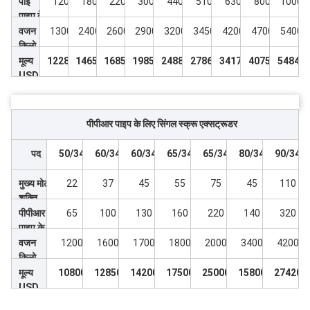
शक्ति
पीई
120
180
220
300
440
510
630
800
1000
पाइप के
लिए
वजन
1300
2400
2600
2900
3200
3450
4200
4700
5400
आउटपु
किलो
ट
मूल्य
12280
14650
16850
19850
24880
27860
34170
40750
54840
USD
पीपीआर पाइप के लिए सिंगल स्क्रू एक्सट्रूडर
पद
50/34
60/34
60/34
65/34
65/34
80/34
90/34
मुख्य मोटर
22
37
45
55
75
45
110
शक्ति
पीपीआर
65
100
130
160
220
140
320
पाइप के
लिए
वजन
1200
1600
1700
1800
2000
3400
4200
आउटपुट
किलो
मूल्य
10800
12850
14200
17500
25000
15800
27420
USD