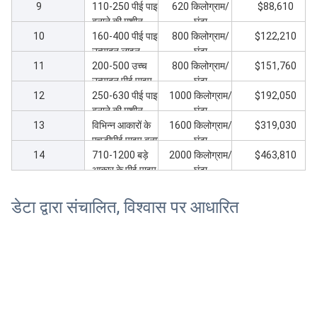
9
110-250 पीई पाइप
620 किलोग्राम/
$88,610
बनाने की मशीन
घंटा
10
160-400 पीई पाइप
800 किलोग्राम/
$122,210
उत्पादन लाइन
घंटा
11
200-500 उच्च
800 किलोग्राम/
$151,760
उत्पादन पीई पाइप
घंटा
12
उत्पादन मशीन
250-630 पीई पाइप
1000 किलोग्राम/
$192,050
बनाने की मशीन
घंटा
13
विभिन्न आकारों के
1600 किलोग्राम/
$319,030
एचडीपीई पाइप बनाने
घंटा
14
के लिए पीई पाइप
710-1200 बड़े
2000 किलोग्राम/
$463,810
कारखाना
आकार के पीई पाइप
घंटा
उत्पादन लाइन
डेटा द्वारा संचालित, विश्वास पर आधारित