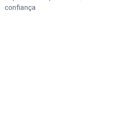
Impulsionado por dados, baseado na
confiança