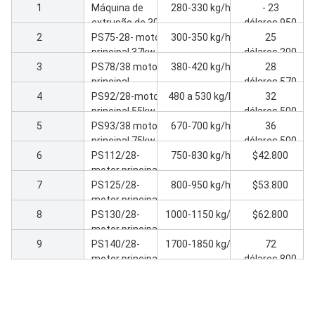
moldes
CN
Extrusora de
Produção
Preço
PVC Extrusora
1
Máquina de
de parafusos
280-330 kg/h
- 23
extrusão de 30
paralelas
dólares.950
2
kW com motor
PS75-28- motor
duplas
300-350 kg/h
25
principal
principal 37kw
dólares.200
3
PS67/28
Extrusora
PS78/38 motor
380-420 kg/h
28
principal
dólares.570
4
máquina de
PS92/28-motor
480 a 530 kg/h
32