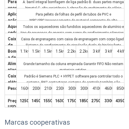
Especificações
Pont
35/80
45/10
51/11
55/12
65/132
80/15
80/17
95/18
o
0
0
0
6
3
8
Moto
7.5
15
18.5
30
37
45
55
75
110
r
princi
Prod
75
120
140
250
350
450
550
650
950
pal
ução
Paraf
A: barril integral borrifagem de liga padrão B: duas partes manga
usos
bimetal C: alta resistência à abrasão de enchimento de cálcio
e
Aplic
Para pellets de folhas de perfil de tubos de PVC e
barril
ação
WPC/SPC/processamento de material composto de alto
Aque
preenchimento opcional
Todos os aquecedores são fundidos aquecedores de alumínio e
cedor
tipo de poupança de energia com sopro de arrefecimento silencioso
es e
Caixa
Caixa de engrenagens com caixa de engrenagem com corpo ligado