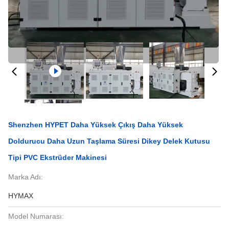
Shenzhen HYPET Daha Yüksek Çıkış Daha Yüksek
Doldurucu Daha Uzun Taşlama Süresi Dikey Delek Kutusu
Tipi PVC Ekstrüder Makinesi
Marka Adı:
HYMAX
Model Numarası: