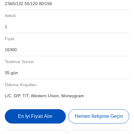
ZS65/132 55/120 80/156
Adedi:
1
Fiyat:
16300
Teslimat Süresi:
35 gün
Ödeme Koşulları:
L/C, D/P, T/T, Western Union, Moneygram
En İyi Fiyatı Alın
Hemen İletişime Geçin