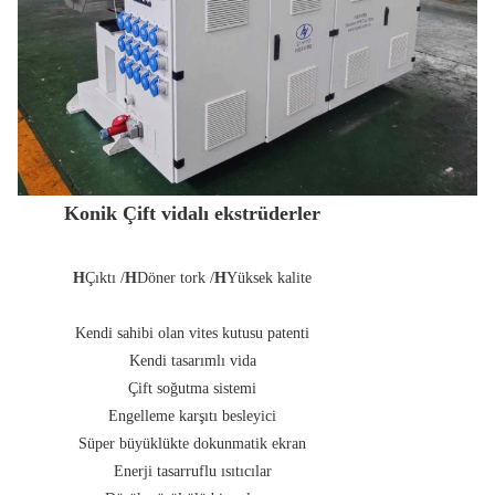
Konik Çift vidalı ekstrüderler
H
Çıktı /
H
Döner tork /
H
Yüksek kalite
Kendi sahibi olan vites kutusu patenti
Kendi tasarımlı vida
Çift soğutma sistemi
Engelleme karşıtı besleyici
Süper büyüklükte dokunmatik ekran
Enerji tasarruflu ısıtıcılar