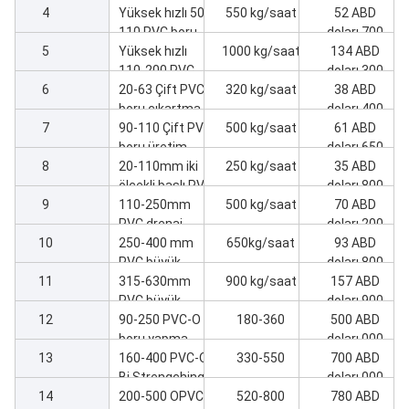
Sd.
Ürün
Çıkış
Fiyat
1
65/132-45kw
420kg/saat
45 ABD
ekstrüderli 16-
doları,700
2
32mm dört
Dört iplik boru
/
11 ABD
boru hattı
16-32 hattı için
doları,400
3
10 boşluk
Dört iplik boru
/
21 ABD
çanlama
için otomatik
doları,800
4
makinesi
ambalaj
Yüksek hızlı 50-
550 kg/saat
52 ABD
makinesi 16-32
110 PVC boru
doları,700
5
makinesi
üretim hattı
Yüksek hızlı
1000 kg/saat
134 ABD
110-200 PVC
doları,300
6
boru
20-63 Çift PVC
320 kg/saat
38 ABD
ekstrüzyon
boru çıkartma
doları,400