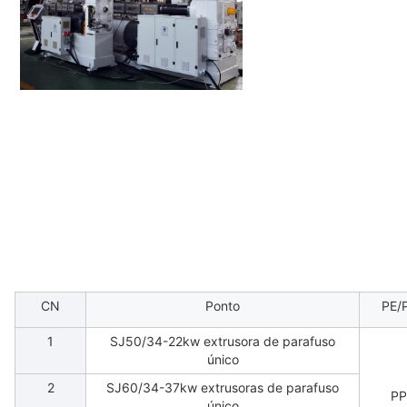
CN
Ponto
PE/
1
SJ50/34-22kw extrusora de parafuso
único
2
SJ60/34-37kw extrusoras de parafuso
PP
único