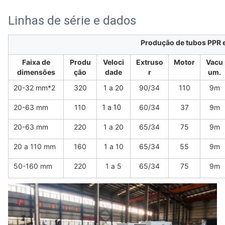
Linhas de série e dados
Produção de tubos PPR 
Faixa de
Produ
Veloci
Extruso
Motor
Vacu
dimensões
ção
dade
r
um.
20-32 mm*2
320
1 a 20
90/34
110
9m
20-63 mm
110
60/34
37
9m
1 a 10
20-63 mm
220
1 a 20
65/34
75
9m
20 a 110 mm
160
1 a 10
65/34
55
9m
50-160 mm
220
1 a 5
65/34
75
9m