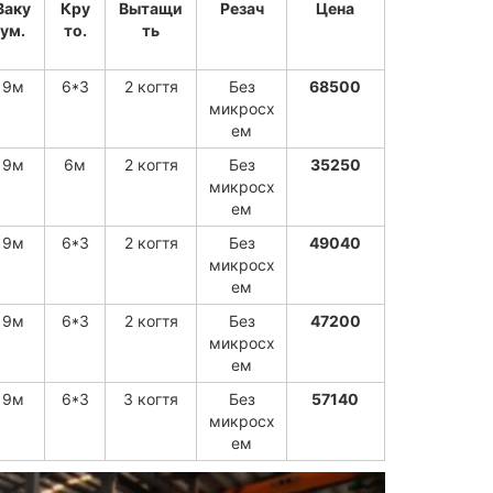
Ваку
Кру
Вытащи
Резач
Цена
ум.
то.
ть
9м
6*3
2 когтя
Без
68500
микросх
ем
9м
6м
2 когтя
Без
35250
микросх
ем
9м
6*3
2 когтя
Без
49040
микросх
ем
9м
6*3
2 когтя
Без
47200
микросх
ем
9м
6*3
3 когтя
Без
57140
микросх
ем