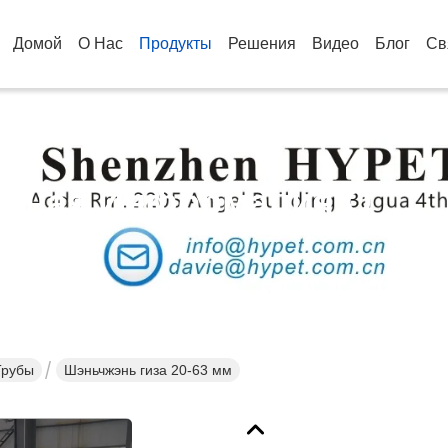
Домой
О Нас
Продукты
Решения
Видео
Блог
Св
бная Информация О
кции
Трубы
Шэньчжэнь гиза 20-63 мм