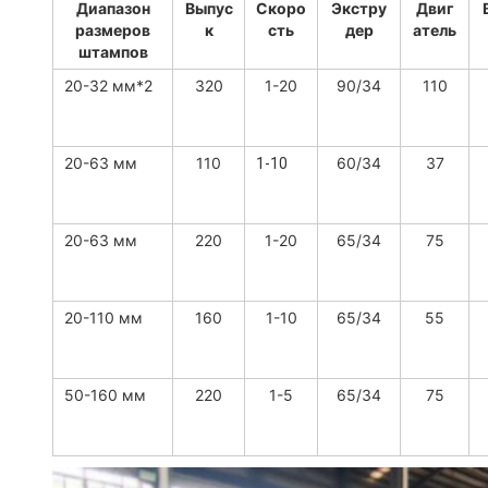
Диапазон
Выпус
Скоро
Экстру
Двиг
размеров
к
сть
дер
атель
штампов
20-32 мм*2
320
1-20
90/34
110
20-63 мм
110
60/34
37
1-10
20-63 мм
220
1-20
65/34
75
20-110 мм
160
1-10
65/34
55
50-160 мм
220
1-5
65/34
75