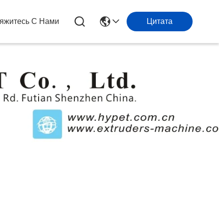
яжитесь С Нами
Цитата