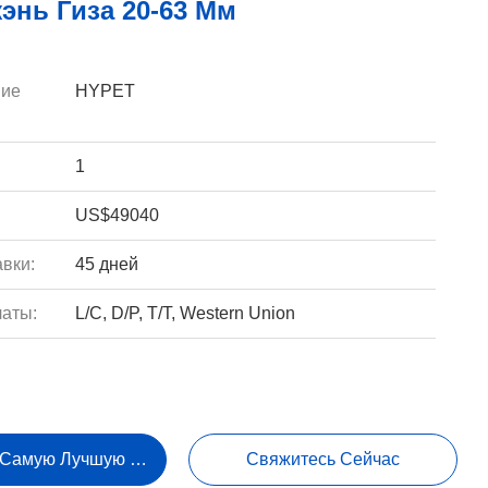
энь Гиза 20-63 Мм
ие
HYPET
1
US$49040
вки:
45 дней
аты:
L/C, D/P, T/T, Western Union
 Самую Лучшую Цену
Свяжитесь Сейчас