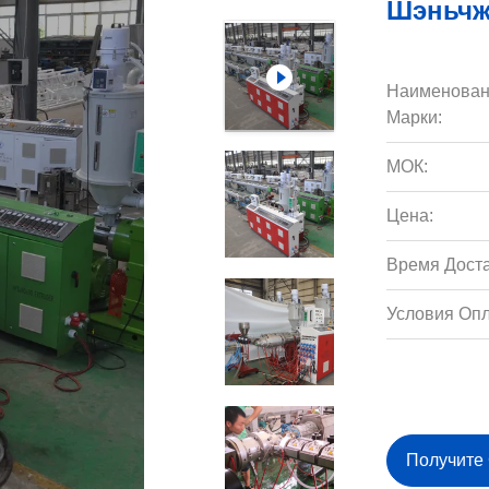
Шэньчж
Наименован
Марки:
МОК:
Цена:
Время Доста
Условия Опл
Получите