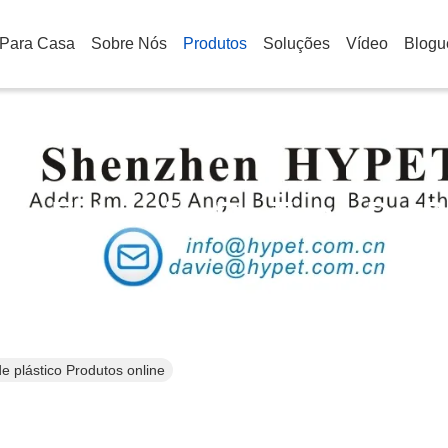
Para Casa
Sobre Nós
Produtos
Soluções
Vídeo
Blogu
De Extrusão De Tubo De P
e plástico Produtos online