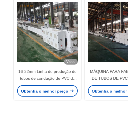
Vídeo
16-32mm Linha de produção de
MÁQUINA PARA FA
tubos de condução de PVC de
DE TUBOS DE PVC
quatro fios com 10 cavidades
VELOCIDADE SH
Obtenha o melhor preço
Obtenha o melhor
Máquina de tocar e máquina de
HYPET, Linha de Pr
embalagem automática
Extrusão de Tubos
com Alto Preenc