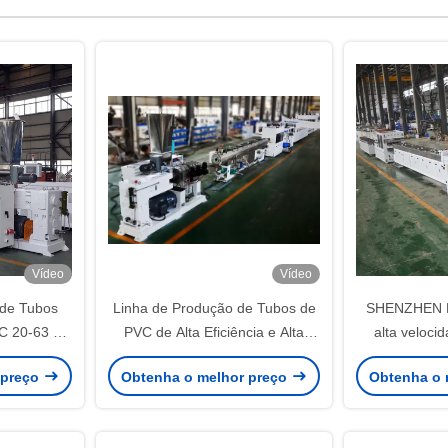
Vídeo
Vídeo
 de Tubos
Linha de Produção de Tubos de
SHENZHEN H
C 20-63 da
PVC de Alta Eficiência e Alta
alta veloc
PET
Velocidade 110-200 da
máquina de f
 preço
Obtenha o melhor preço
Obtenha o 
Shenzhen HYPET