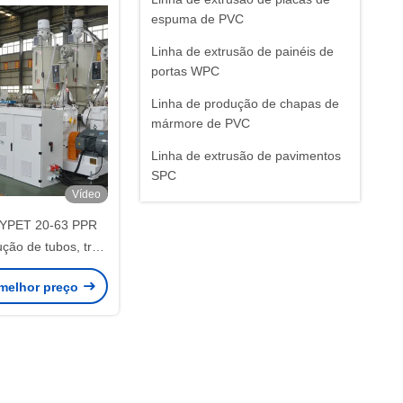
espuma de PVC
Linha de extrusão de painéis de
portas WPC
Linha de produção de chapas de
mármore de PVC
Linha de extrusão de pavimentos
SPC
Vídeo
Máquinas e peças auxiliares
YPET 20-63 PPR
Outras máquinas de extrusão de
ução de tubos, três
plásticos
PE PE 20-1200mm
melhor preço
abricação de tubos