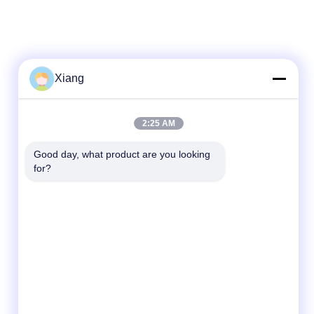
Xiang
Contato Rápido
2:25 AM
Telefone
Good day, what product are you looking 
for?
+86-755-25851003
E-mail
info@hypet.com.cn
Endereço
Sala 2205 Edifício 4 da Rua BAGUA,
SHENZHEN, CHINA