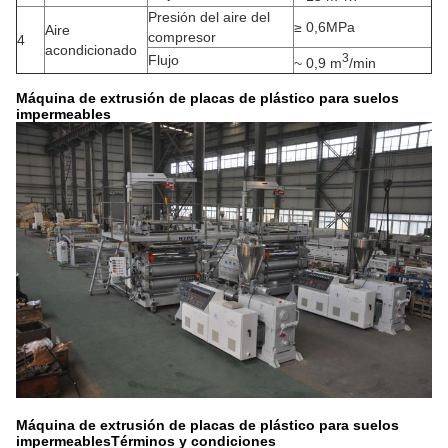
Presión del aire del
≥ 0,6MPa
Aire
compresor
4
acondicionado
3
Flujo
~ 0,9 m
/min
Máquina de extrusión de placas de plástico para suelos
impermeables
Máquina de extrusión de placas de plástico para suelos
impermeables
Términos y condiciones