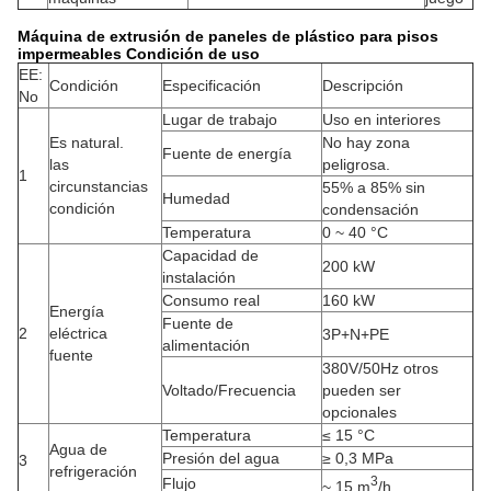
Máquina de extrusión de paneles de plástico para pisos
impermeables Condición de uso
EE:
Condición
Especificación
Descripción
No
Lugar de trabajo
Uso en interiores
Es natural.
No hay zona
Fuente de energía
las
peligrosa.
1
circunstancias
55% a 85% sin
Humedad
condición
condensación
Temperatura
0 ~ 40 °C
Capacidad de
200 kW
instalación
Consumo real
160 kW
Energía
Fuente de
2
eléctrica
3P+N+PE
alimentación
fuente
380V/50Hz otros
Voltado/Frecuencia
pueden ser
opcionales
Temperatura
≤ 15 °C
Agua de
Presión del agua
≥ 0,3 MPa
3
refrigeración
3
Flujo
~ 15 m
/h