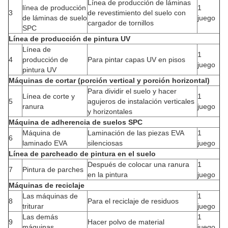
Línea de producción de láminas
línea de producción
1
3
de revestimiento del suelo con
de láminas de suelo
juego
cargador de tornillos
SPC
Línea de producción de pintura UV
Línea de
1
4
producción de
Para pintar capas UV en pisos
juego
pintura UV
Máquinas de cortar (porción vertical y porción horizontal)
Para dividir el suelo y hacer
Línea de corte y
1
5
agujeros de instalación verticales
ranura
juego
y horizontales
Máquina de adherencia de suelos SPC
Máquina de
Laminación de las piezas EVA
1
6
laminado EVA
silenciosas
juego
Línea de parcheado de pintura en el suelo
Después de colocar una ranura
1
7
Pintura de parches
en la pintura
juego
Máquinas de reciclaje
Las máquinas de
1
8
Para el reciclaje de residuos
triturar
juego
Las demás
1
9
Hacer polvo de material
máquinas
juego