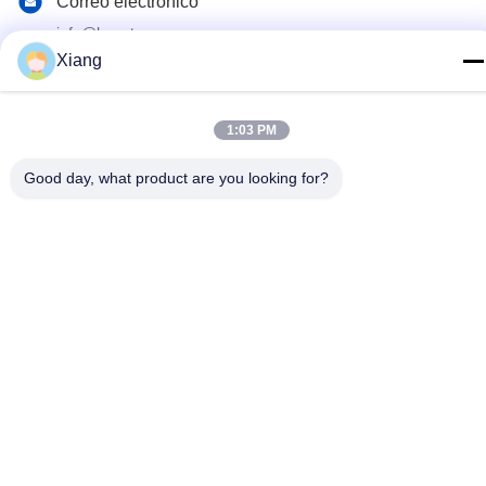
Correo electrónico
info@hypet.com.cn
Xiang
DIRECCIÓN
Habitación 2205 del edificio 4 de la calle BAGUA,
Shenzhen, China.
1:03 PM
Good day, what product are you looking for?
Política de privacidad
|
Mapa del Sitio
China buena calidad Máquina plástica del extrusor Proveedor.
Derecho de autor 2021-2026 Shenzhen HYPET Co., Ltd. Todos
los derechos reservados.