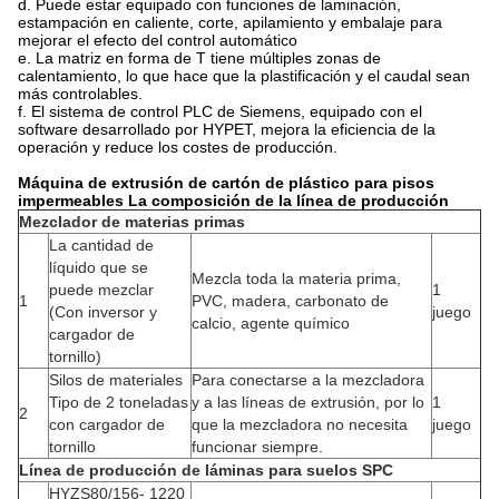
d. Puede estar equipado con funciones de laminación,
estampación en caliente, corte, apilamiento y embalaje para
mejorar el efecto del control automático
e. La matriz en forma de T tiene múltiples zonas de
calentamiento, lo que hace que la plastificación y el caudal sean
más controlables.
f. El sistema de control PLC de Siemens, equipado con el
software desarrollado por HYPET, mejora la eficiencia de la
operación y reduce los costes de producción.
Máquina de extrusión de cartón de plástico para pisos
impermeables La composición de la línea de producción
Mezclador de materias primas
La cantidad de
líquido que se
Mezcla toda la materia prima,
puede mezclar
1
1
PVC, madera, carbonato de
(Con inversor y
juego
calcio, agente químico
cargador de
tornillo)
Silos de materiales
Para conectarse a la mezcladora
Tipo de 2 toneladas
y a las líneas de extrusión, por lo
1
2
con cargador de
que la mezcladora no necesita
juego
tornillo
funcionar siempre.
Línea de producción de láminas para suelos SPC
HYZS80/156- 1220