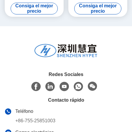
PVC con extrusora de doble
línea de extrusión de
Consiga el mejor
Consiga el mejor
tornillo 80/156
imitación de cartón de PVC
precio
precio
12t/día Fórmula de alto
calcio
Redes Sociales
Contacto rápido
Teléfono
+86-755-25851003