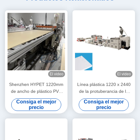
El video
El video
Shenzhen HYPET 1220mm
Línea plástica 1220 x 2440
de ancho de plástico PVC
de la protuberancia de la
placa de espuma línea de
hoja de la máquina/Pvc de la
Consiga el mejor
Consiga el mejor
producción de extrusión de
protuberancia de la hoja
precio
precio
PVC WPC placa de espuma
de panel de fabricación de la
máquina