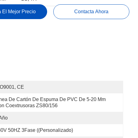
 El Mejor Precio
Contacta Ahora
SO9001, CE
ínea De Cartón De Espuma De PVC De 5-20 Mm 
on Coextrusoras ZS80/156
 Año
0V 50HZ 3Fase ((Personalizado)