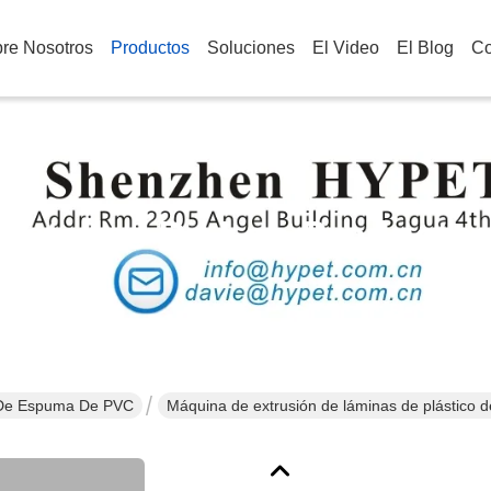
re Nosotros
Productos
Soluciones
El Video
El Blog
Co
Detalles De Los Producto
s De Espuma De PVC
Máquina de extrusión de láminas de plástico 