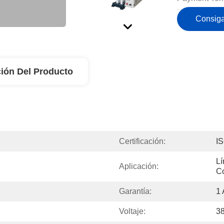
Consiga
ión Del Producto
Certificación:
I
L
Aplicación:
C
Garantía:
1
Voltaje:
38