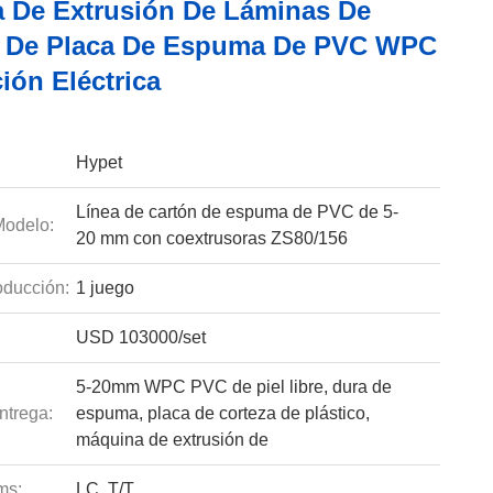
 De Extrusión De Láminas De
o De Placa De Espuma De PVC WPC
ión Eléctrica
Hypet
Línea de cartón de espuma de PVC de 5-
odelo:
20 mm con coextrusoras ZS80/156
ducción:
1 juego
USD 103000/set
5-20mm WPC PVC de piel libre, dura de
ntrega:
espuma, placa de corteza de plástico,
máquina de extrusión de
ms:
LC, T/T