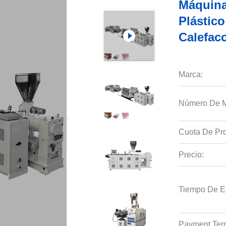
Máquina
Plástic
Calefacc
Marca:
Número De M
Cuota De Pro
Precio:
Tiempo De E
Payment Ter