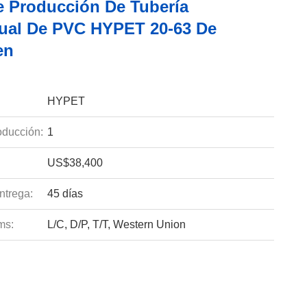
e Producción De Tubería
ual De PVC HYPET 20-63 De
en
HYPET
ducción:
1
US$38,400
ntrega:
45 días
ms:
L/C, D/P, T/T, Western Union