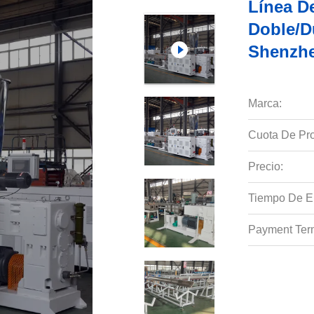
Línea D
Doble/d
Shenzh
Marca:
Cuota De Pro
Precio:
Tiempo De E
Payment Ter