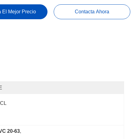
 El Mejor Precio
Contacta Ahora
E
FCL
PVC 20-63
, 