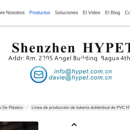
re Nosotros
Productos
Soluciones
El Video
El Blog
Co
Detalles De Los Producto
 De Plástico
Línea de producción de tubería doble/dual de PVC