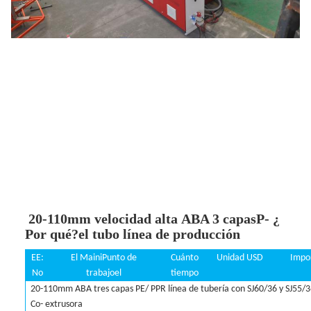
20
-
110
mm velocidad alta
ABA 3 capas
P
- ¿
Por qué?
el tubo
línea de producción
EE:
El Maini
Punto de
Cuánto
Unidad
USD
Impo
No
trabajo
el
tiempo
20-110mm ABA tres capas PE/ PPR línea de tubería con SJ60/36 y SJ55/
Co- extrusora