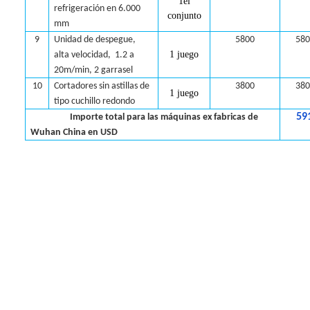
1
el
refrigeración en 6.000
conjunto
mm
9
Unidad de despegue,
5800
580
1 juego
alta velocidad,
1.2 a
20
m/min, 2 garras
el
10
Cortadores sin astillas
de
3800
380
1 juego
tipo cuchillo redondo
59
Importe total para las máquinas ex fabricas de
Wuhan China en USD