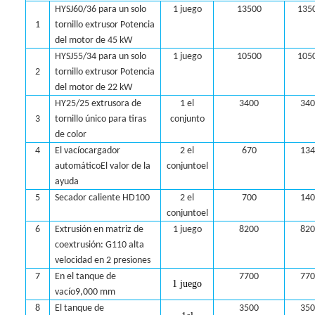
HY
SJ60/36 para un solo
1 juego
13500
135
1
tornillo
extrusor
Potencia
del motor de 45 kW
HY
SJ55/34 para un solo
1 juego
10500
105
2
tornillo
extrusor
Potencia
del motor de 22 kW
HY25/25 extrusora de
1
el
3400
340
3
tornillo único para tiras
conjunto
de color
4
El vacío
cargador
2
el
670
134
automático
El valor de la
conjunto
el
ayuda
5
Secador caliente HD100
2
el
700
140
conjunto
el
6
Extrusión en matriz de
1 juego
8200
820
coextrusión: G110 alta
velocidad en 2 presiones
7
En el tanque de
7700
770
1 juego
vacío
9
,000 mm
8
El tanque de
3500
350