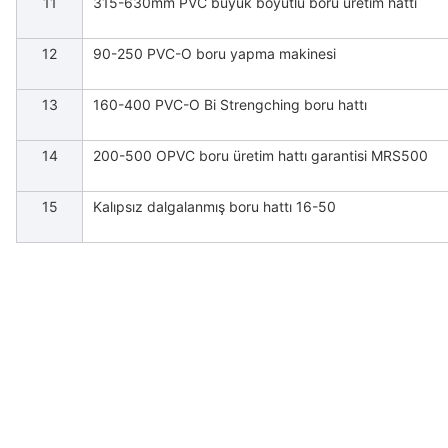
11
315-630mm PVC büyük boyutlu boru üretim hattı
12
90-250 PVC-O boru yapma makinesi
13
160-400 PVC-O Bi Strengching boru hattı
14
200-500 OPVC boru üretim hattı garantisi MRS500
15
Kalıpsız dalgalanmış boru hattı 16-50