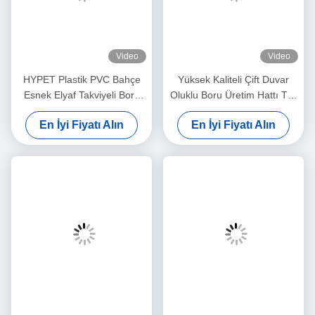
Video
Video
HYPET Plastik PVC Bahçe
Yüksek Kaliteli Çift Duvar
Esnek Elyaf Takviyeli Boru
Oluklu Boru Üretim Hattı Tek
Yapma Makinesi / PVC
Duvar Oluklu Boru
En İyi Fiyatı Alın
En İyi Fiyatı Alın
Bahçe Hortumu Üretim Hattı
Ekstrüzyon Makinesi PP
HDPE Vida Yapımı