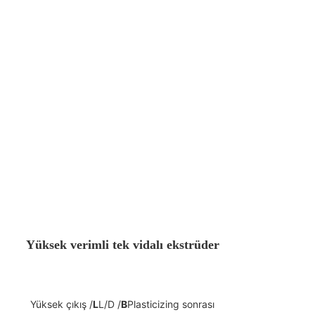
Yüksek verimli tek vidalı ekstrüder
Yüksek çıkış /
L
L/D /
B
Plasticizing sonrası