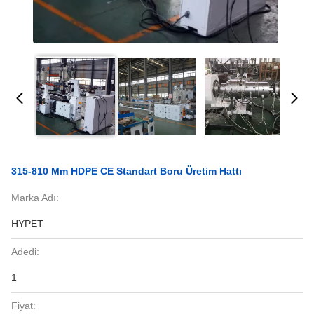
315-810 Mm HDPE CE Standart Boru Üretim Hattı
Marka Adı:
HYPET
Adedi:
1
Fiyat: