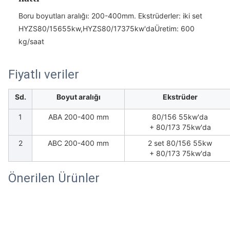
Boru boyutları aralığı: 200-400mm. Ekstrüderler: iki set
HYZS80/156
55kw,
HYZS80/173
75kw'da
Üretim: 600
kg/saat
Fiyatlı veriler
Sd.
Boyut aralığı
Ekstrüder
1
ABA 200-400 mm
80/156 55kw'da
+ 80/173 75kw'da
2
ABC 200-400 mm
2 set 80/156 55kw
+ 80/173 75kw'da
Önerilen Ürünler