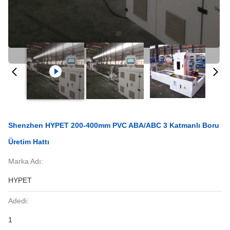
Shenzhen HYPET 200-400mm PVC ABA/ABC 3 Katmanlı Boru
Üretim Hattı
Marka Adı:
HYPET
Adedi:
1