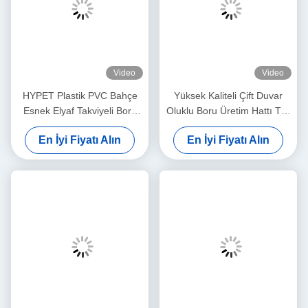
Video
Video
HYPET Plastik PVC Bahçe
Yüksek Kaliteli Çift Duvar
Esnek Elyaf Takviyeli Boru
Oluklu Boru Üretim Hattı Tek
Yapma Makinesi / PVC
Duvar Oluklu Boru
En İyi Fiyatı Alın
En İyi Fiyatı Alın
Bahçe Hortumu Üretim Hattı
Ekstrüzyon Makinesi PP
HDPE Vida Yapımı