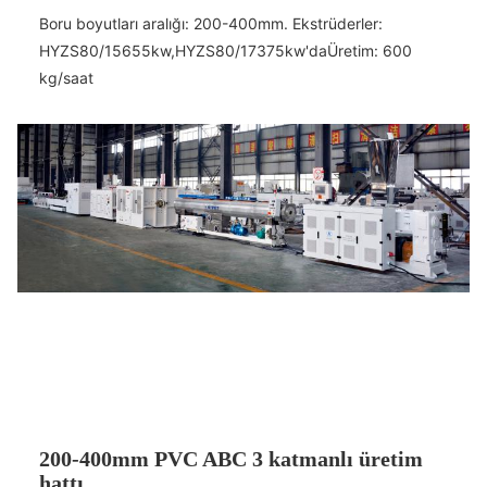
Boru boyutları aralığı: 200-400mm. Ekstrüderler:
HYZS80/156
55kw,
HYZS80/173
75kw'da
Üretim: 600
kg/saat
200-400mm PVC ABC 3 katmanlı üretim
hattı