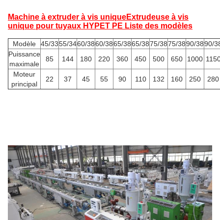
Machine à extruder à vis unique
Extrudeuse à vis
unique pour tuyaux HYPET PE Liste des modèles
Modèle
45/33
55/34
60/38
60/38
65/38
65/38
75/38
75/38
90/38
90/3
Puissance
85
144
180
220
360
450
500
650
1000
115
maximale
Moteur
22
37
45
55
90
110
132
160
250
280
principal