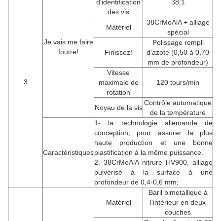
d'identification
38:1
des vis
38CrMoAlA + alliage
Matériel
spécial
Je vais me faire
Polissage rempli
foutre!
Finissez!
d'azote (0,50 à 0,70
mm de profondeur)
Vitesse
3
maximale de
120 tours/min
rotation
Contrôle automatique
Noyau de la vis
de la température
1- la technologie allemande de
conception, pour assurer la plus
haute production et une bonne
Caractéristiques
plastification à la même puissance.
2. 38CrMoAlA nitrure HV900, alliage
pulvérisé à la surface à une
profondeur de 0,4-0,6 mm;
Baril bimetallique à
Matériel
l'intérieur en deux
couches