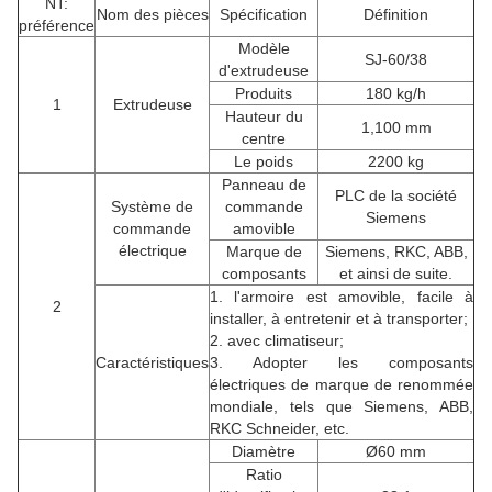
NT:
Nom des pièces
Spécification
Définition
préférence
Modèle
SJ-60/38
d'extrudeuse
Produits
180 kg/h
1
Extrudeuse
Hauteur du
1,100 mm
centre
Le poids
2200 kg
Panneau de
PLC de la société
Système de
commande
Siemens
commande
amovible
électrique
Marque de
Siemens, RKC, ABB,
composants
et ainsi de suite.
1. l'armoire est amovible, facile à
2
installer, à entretenir et à transporter;
2. avec climatiseur;
Caractéristiques
3. Adopter les composants
électriques de marque de renommée
mondiale, tels que Siemens, ABB,
RKC Schneider, etc.
Diamètre
Ø60 mm
Ratio