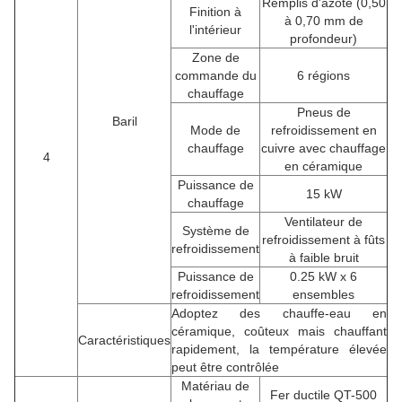
Remplis d'azote (0,50
Finition à
à 0,70 mm de
l'intérieur
profondeur)
Zone de
commande du
6 régions
chauffage
Pneus de
Baril
Mode de
refroidissement en
chauffage
cuivre avec chauffage
4
en céramique
Puissance de
15 kW
chauffage
Ventilateur de
Système de
refroidissement à fûts
refroidissement
à faible bruit
Puissance de
0.25 kW x 6
refroidissement
ensembles
Adoptez des chauffe-eau en
céramique, coûteux mais chauffant
Caractéristiques
rapidement, la température élevée
peut être contrôlée
Matériau de
Fer ductile QT-500