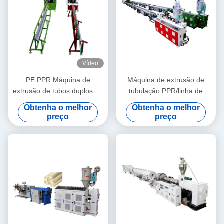
Vídeo
PE PPR Máquina de
Máquina de extrusão de
extrusão de tubos duplos de
tubulação PPR/linha de
alta velocidade 16 - 32 MM
produção 20-63 da
Obtenha o melhor
Obtenha o melhor
extrusora de parafuso único
tubulação PPR
preço
preço
SJ90/33