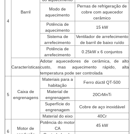
Pernas de refrigeração de
Modo de
Barril
cobre com aquecedor
aquecimento
cerâmico
4
Potência de
15 kW
aquecimento
Sistema de
Ventilador de arrefecimento
arrefecimento
de barril de baixo ruído
Potência de
0.25kW x 6 conjuntos
arrefecimento
Adotar aquecedores de cerâmica, de alto
Características
custo, mas aquecimento rápido, alta
temperatura pode ser controlada
Materiais para a
Ferro dúctil QT-500
habitação
Caixa de
Material de
5
20CrMnTi
engrenagens
engrenagem
Superfície do
Cobre de aço inoxidável
engrenagem
Material do eixo
40Cr
Potência do motor
45 kW
Motor de
CA
6