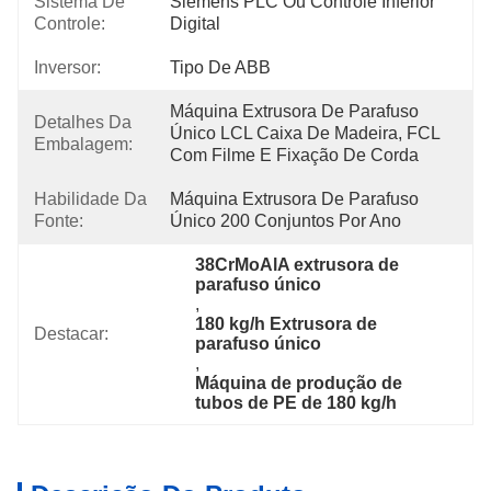
Sistema De
Siemens PLC Ou Controle Inferior 
Controle:
Digital
Inversor:
Tipo De ABB
Máquina Extrusora De Parafuso 
Detalhes Da
Único LCL Caixa De Madeira, FCL 
Embalagem:
Com Filme E Fixação De Corda
Habilidade Da
Máquina Extrusora De Parafuso 
Fonte:
Único 200 Conjuntos Por Ano
38CrMoAlA extrusora de 
parafuso único
, 
180 kg/h Extrusora de 
Destacar:
parafuso único
, 
Máquina de produção de 
tubos de PE de 180 kg/h