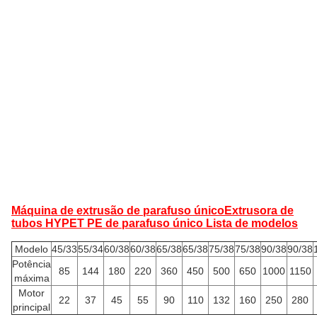
Máquina de extrusão de parafuso único
Extrusora de
tubos HYPET PE de parafuso único Lista de modelos
Modelo
45/33
55/34
60/38
60/38
65/38
65/38
75/38
75/38
90/38
90/38
Potência
85
144
180
220
360
450
500
650
1000
1150
máxima
Motor
22
37
45
55
90
110
132
160
250
280
principal