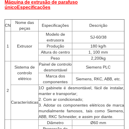
Máquina de extrusão de parafuso
único
Especificações
Nome das
CN
Especificações
Descrição
peças
Modelo de
SJ-60/38
extrusora
1
Extrusor
Produção
180 kg/h
Altura do centro
1, 100 mm
Peso
2,200kg
Painel de controlo
Sistema de
Siemens PLC
desmontável
controlo
Marca dos
elétrico
Siemens, RKC, ABB, etc.
componentes
1O gabinete é desmontável, fácil de instalar,
2
manter e transportar;
2. Com ar condicionado;
Características
3. Adotar os componentes elétricos de marca
mundialmente famosos, tais como Siemens,
ABB, RKC Schneider, e assim por diante.
Diâmetro
Ø60 mm
Proporção de