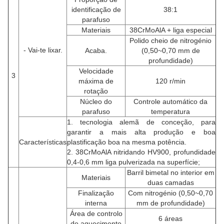
identificação de
38:1
parafuso
Materiais
38CrMoAlA + liga especial
Polido cheio de nitrogénio
- Vai-te lixar.
Acaba.
(0,50~0,70 mm de
profundidade)
Velocidade
3
máxima de
120 r/min
rotação
Núcleo do
Controle automático da
parafuso
temperatura
1. tecnologia alemã de conceção, para
garantir a mais alta produção e boa
Características
plastificação boa na mesma potência.
2. 38CrMoAlA nitridando HV900, profundidade
0,4-0,6 mm liga pulverizada na superfície;
Barril bimetal no interior em
Materiais
duas camadas
Finalização
Com nitrogénio (0,50~0,70
interna
mm de profundidade)
Área de controlo
6 áreas
do aquecimento