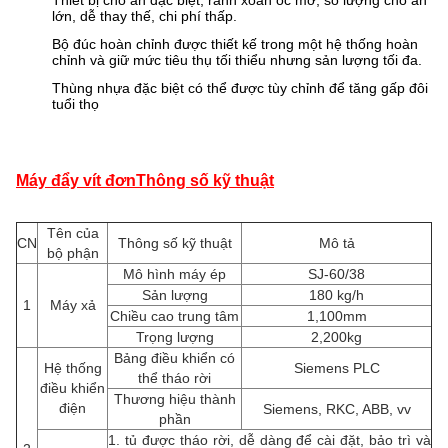
Thiết bị cho ăn đặc biệt, rãnh xoắn ốc mở, số lượng cho ăn
lớn, dễ thay thế, chi phí thấp.
Bộ đúc hoàn chỉnh được thiết kế trong một hệ thống hoàn
chỉnh và giữ mức tiêu thụ tối thiểu nhưng sản lượng tối đa.
Thùng nhựa đặc biệt có thể được tùy chỉnh để tăng gấp đôi
tuổi thọ
Máy đẩy vít đơn
Thông số kỹ thuật
Tên của
CN
Thông số kỹ thuật
Mô tả
bộ phận
Mô hình máy ép
SJ-60/38
Sản lượng
180 kg/h
1
Máy xả
Chiều cao trung tâm
1,100mm
Trọng lượng
2,200kg
Bảng điều khiển có
Hệ thống
Siemens PLC
thể tháo rời
điều khiển
Thương hiệu thành
điện
Siemens, RKC, ABB, vv
phần
1. tủ được tháo rời, dễ dàng để cài đặt, bảo trì và