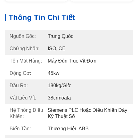
Thông Tin Chi Tiết
Nguồn Gốc:
Trung Quốc
Chứng Nhận:
ISO, CE
Tên Mặt Hàng:
Máy Đùn Trục Vít Đơn
Động Cơ:
45kw
Đầu Ra:
180kg/giờ
Vật Liệu Vít:
38crmoala
Hệ Thống Điều
Siemens PLC Hoặc Điều Khiển Đáy 
Khiển:
Kỹ Thuật Số
Biến Tần:
Thương Hiệu ABB