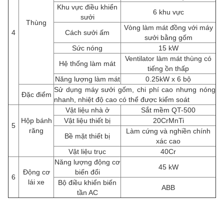
Khu vực điều khiển
6 khu vực
sưởi
Thùng
Vòng làm mát đồng với máy
4
Cách sưởi ấm
sưởi bằng gốm
Sức nóng
15 kW
Ventilator làm mát thùng có
Hệ thống làm mát
tiếng ồn thấp
Năng lượng làm mát
0.25kW x 6 bộ
Sử dụng máy sưởi gốm, chi phí cao nhưng nóng
Đặc điểm
nhanh, nhiệt độ cao có thể được kiểm soát
Vật liệu nhà ở
Sắt mềm QT-500
Hộp bánh
Vật liệu thiết bị
20CrMnTi
5
răng
Làm cứng và nghiền chính
Bề mặt thiết bị
xác cao
Vật liệu trục
40Cr
Năng lượng động cơ
45 kW
Động cơ
biến đổi
6
lái xe
Bộ điều khiển biến
ABB
tần AC