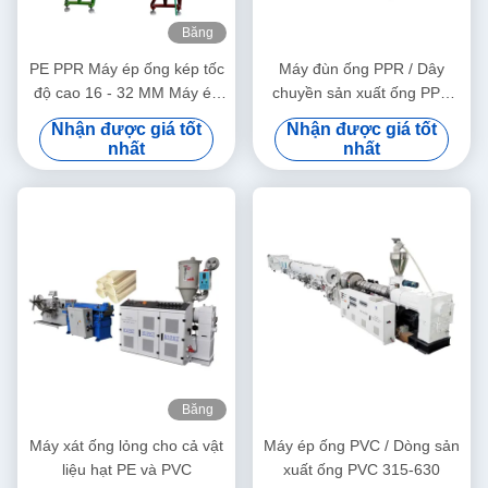
Băng
hình
PE PPR Máy ép ống kép tốc
Máy đùn ống PPR / Dây
độ cao 16 - 32 MM Máy ép
chuyền sản xuất ống PPR
vít đơn SJ90/33
20-63
Nhận được giá tốt
Nhận được giá tốt
nhất
nhất
Băng
hình
Máy xát ống lỏng cho cả vật
Máy ép ống PVC / Dòng sản
liệu hạt PE và PVC
xuất ống PVC 315-630