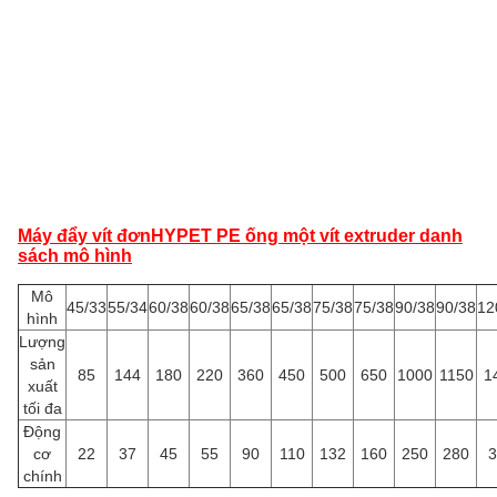
Máy đẩy vít đơn
HYPET PE ống một vít extruder danh
sách mô hình
Mô
45/33
55/34
60/38
60/38
65/38
65/38
75/38
75/38
90/38
90/38
12
hình
Lượng
sản
85
144
180
220
360
450
500
650
1000
1150
1
xuất
tối đa
Động
cơ
22
37
45
55
90
110
132
160
250
280
3
chính