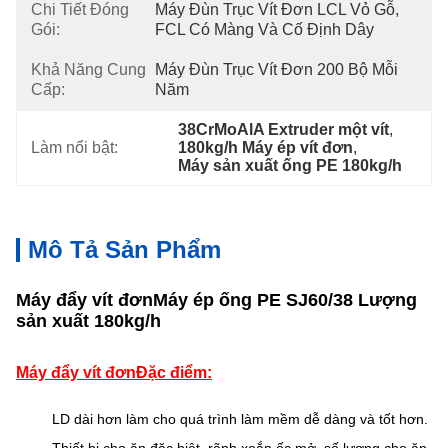
Chi Tiết Đóng
Máy Đùn Trục Vít Đơn LCL Vỏ Gỗ, 
Gói:
FCL Có Màng Và Cố Định Dây
Khả Năng Cung
Máy Đùn Trục Vít Đơn 200 Bộ Mỗi 
Cấp:
Năm
38CrMoAlA Extruder một vít
, 
Làm nổi bật:
180kg/h Máy ép vít đơn
, 
Máy sản xuất ống PE 180kg/h
Mô Tả Sản Phẩm
Máy đẩy vít đơn
Máy ép ống PE SJ60/38 Lượng
sản xuất 180kg/h
Máy đẩy vít đơn
Đặc điểm:
LD dài hơn làm cho quá trình làm mềm dễ dàng và tốt hơn.