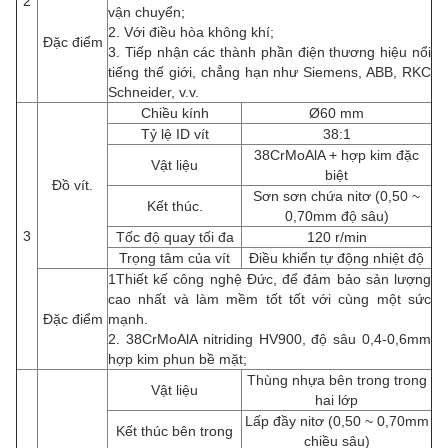
2
vận chuyển;
2. Với điều hòa không khí;
Đặc điểm
3. Tiếp nhận các thành phần điện thương hiệu nổi
tiếng thế giới, chẳng hạn như Siemens, ABB, RKC
Schneider, v.v.
Chiều kính
Ø60 mm
Tỷ lệ ID vít
38:1
38CrMoAlA + hợp kim đặc
Vật liệu
biệt
Đồ vít.
Sơn sơn chứa nitơ (0,50 ~
Kết thúc.
0,70mm độ sâu)
3
Tốc độ quay tối đa
120 r/min
Trọng tâm của vít
Điều khiển tự động nhiệt độ
1Thiết kế công nghệ Đức, để đảm bảo sản lượng
cao nhất và làm mềm tốt tốt với cùng một sức
Đặc điểm
mạnh.
2. 38CrMoAlA nitriding HV900, độ sâu 0,4-0,6mm
hợp kim phun bề mặt;
Thùng nhựa bên trong trong
Vật liệu
hai lớp
Lấp đầy nitơ (0,50 ~ 0,70mm
Kết thúc bên trong
chiều sâu)