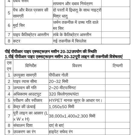
4
दबाव सेंसर
तापमान और दबाव नियंत्रण
पेंच और बैरल प्रकार की
दो परतों में द्विधातु के साथ नाइट्रो
5
सामग्री
मिश्र धातु
जर्मन तकनीक में उच्च गति वाले
6
मुर्दा सिर
मर सिर
7
पाइप कैलिब्रेटर आस्तीन
तांबे के कैलिब्रेटर आस्तीन
8
कटर
नई तकनीक में चिपलेस
पीई पीपीआर पाइप एक्सट्रूज़न मशीन 20-32
उपयोग की स्थिति
1.
पीई पीपीआर पाइप एक्सट्रूज़न मशीन 20-32
पूरी लाइन की तकनीकी विशेषताएं
एस
विनिर्देश
विवरण
टिप्पणी
एन
1
उपयुक्त सामग्री
पीपीआर गोली
2
पाइप व्यास सीमा
20~32 मिमी
3
उत्पादन की गति
2~20 मीटर/मिनट
4
अधिकतम आउटपुट
320 किलोग्राम/घंटा
5
परीक्षण और स्वीकार
HYPET मानक सूत्र के आधार पर।
6
केंद्र की ऊंचाई
1,050±50 मिमी
पूरी लाइन का आकार (L
7
38,000x1,400x2,300 मिमी
x W x H)
8
संचालन दिशा
दाएं से बाएं
9
उपकरण का रंग
हाइपेट सफेद रंग