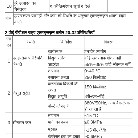
पूरे उत्पादन का
10
¢ कॉन्फ़िगरेशन सूची ¢ देखें।
नियंत्रण
प्रसंस्करण सामग्री और काम की स्थिति के अनुसार एक्सट्रूज़न क्षमता बदल
नोट
जाएगी
2.
पीई पीपीआर पाइप एक्सट्रूज़न मशीन 20-32
परिस्थितियाँ
एस
स्थिति
विनिर्देश
विवरण
एन
कार्यस्थल
इनडोर उपयोग
प्राकृतिक
परिस्थिति
विद्युत स्रोत
कोई खतरनाक क्षेत्र नहीं
1
स्थिति
आर्द्रता
55%~85% कोई संघनक नहीं
तापमान
0~40 °C
स्थापना क्षमता
250 किलोवाट
वास्तविक बिजली की
150 किलोवाट
खपत
2
विद्युत
स्रोत
विद्युत आपूर्ति
3पी+एन+पीई
380V/50Hz, अन्य वैकल्पिक
वोल्टेज/आवृत्ति
हो सकता है
तापमान
≤15 °C
पानी का दबाव
≥0.3MPa
3
शीतलन जल
3
प्रवाह
~15 मीटर
/h
कंप्रेसर हवा का दबाव
≥0.6MPa