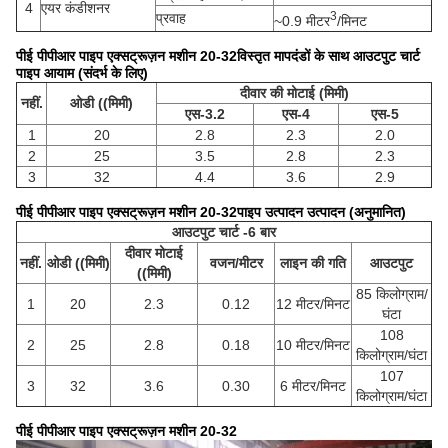
4
एयर कंडीशनर
3
प्रवाह
~0.9 मीटर
/मिनट
पीई पीपीआर पाइप एक्सट्रूज़न मशीन 20-32
विस्तृत मापदंडों के साथ आउटपुट चार्ट
पाइप आयाम (संदर्भ के लिए)
दीवार की मोटाई (मिमी)
नहीं.
ओडी ((मिमी)
एस-3.2
एस-4
एस-5
1
20
2.8
2.3
2.0
2
25
3.5
2.8
2.3
3
32
4.4
3.6
2.9
पीई पीपीआर पाइप एक्सट्रूज़न मशीन 20-32
पाइप उत्पादन उत्पादन (अनुमानित)
आउटपुट चार्ट -6 बार
दीवार मोटाई
नहीं.
ओडी ((मिमी)
वजन/मीटर
लाइन की गति
आउटपुट
((मिमी)
85 किलोग्राम/
1
20
2.3
0.12
12 मीटर/मिनट
घंटा
108
2
25
2.8
0.18
10 मीटर/मिनट
किलोग्राम/घंटा
107
3
32
3.6
0.30
6 मीटर/मिनट
किलोग्राम/घंटा
पीई पीपीआर पाइप एक्सट्रूज़न मशीन 20-32