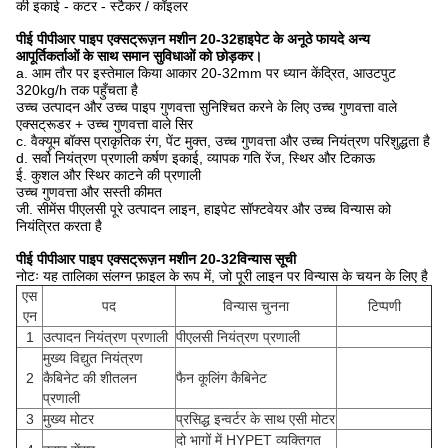
की इकाई - कटर - स्टैकर / कॉइलर
पीई पीपीआर पाइप एक्सट्रूज़न मशीन 20-32
हाइपेट के अनूठे फायदे अन्य
आपूर्तिकर्ताओं के साथ समान सुविधाओं को छोड़कर।
a. आम तौर पर इस्तेमाल किया आकार 20-32mm पर ध्यान केंद्रित, आउटपुट
320kg/h तक पहुँचता है
उच्च उत्पादन और उच्च पाइप गुणवत्ता सुनिश्चित करने के लिए उच्च गुणवत्ता वाले
एक्सट्रूडर + उच्च गुणवत्ता वाले सिर
c. वैक्यूम बॉक्स प्राकृतिक रंग, पेंट मुक्त, उच्च गुणवत्ता और उच्च नियंत्रण परिशुद्धता है
d. सर्वो नियंत्रण प्रणाली कर्षण इकाई, व्यापक गति रेंज, स्थिर और टिकाऊ
ई. कुशल और स्थिर काटने की प्रणाली
उच्च गुणवत्ता और सस्ती कीमत
जी. सीमेंस पीएलसी पूरे उत्पादन लाइन, हाइपेट सॉफ्टवेयर और उच्च विन्यास को
नियंत्रित करता है
पीई पीपीआर पाइप एक्सट्रूज़न मशीन 20-32
विन्यास सूची
नोटः यह तालिका संलग्न फ़ाइल के रूप में, जो पूरी लाइन पर विन्यास के चयन के लिए है
एस
पद
विन्यास चुनना
टिप्पणी
एन
1
उत्पादन नियंत्रण प्रणाली
पीएलसी नियंत्रण प्रणाली
मुख्य विद्युत नियंत्रण
2
कैबिनेट की शीतलन
फैन कूलिंग कैबिनेट
प्रणाली
3
मुख्य मोटर
प्रसिद्ध इन्वर्टर के साथ एसी मोटर
दो भागों में HYPET व्यक्तिगत