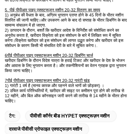
का 65% विक्रेता के कारखाने में शिपिंग से पहले भुगतान किया जाना चाहिए।
5. पीई पीपीआर पाइप एक्सट्रूज़न मशीन 20-32 वितरण का समय
1) अनुबंध की वैधता के बाद, अग्रिम भुगतान प्राप्त होने के 45 दिनों के भीतर मशीन
वितरित की जानी चाहिए।और उपकरण आने के बाद दो सप्ताह के भीतर डिबगिंग के बाद
सामान्य संचालन में हो जाएगा.
2) उत्पादन के दौरान, बशर्ते कि खरीदार आदेश के विनिर्देश को संशोधित करने का
अनुरोध करता है, खरीदार विक्रेता को इस संशोधन के बारे में लिखित रूप में सूचित
करेगा।विक्रेता खरीदार को इस संशोधन की लागत उद्धृत करेगा और खरीदार को इस
संशोधन के कारण किसी भी संभावित देरी के बारे में सूचित करेगा।.
6पीई पीपीआर पाइप एक्सट्रूज़न मशीन 20-32 डिबगिंग चार्ज
खरीदार डिबगिंग के दौरान विदेश यात्रा के हवाई टिकट और खरीदार के देश के भोजन
और आवास के लिए भुगतान करता है। और तकनीशियनों का वेतन ग्राहक द्वारा भुगतान
किया जाना चाहिए।
7पीई पीपीआर पाइप एक्सट्रूज़न मशीन 20-32 गारंटी खंड
1) गारंटी 1 वर्ष है (मानव कारक और पहनने वाले भागों को छोड़कर) ।
2) उचित कार्य परिस्थितियों में, खरीदार की साइट पर कमीशन पूरा होने की तारीख से
12 महीने, और बिल ऑफ कॉनसाइन जारी करने की तारीख से 14 महीने के भीतर होना
चाहिए।
टैग:
पीवीसी कॉर्नर बीड HYPET एक्सट्रूज़न मशीन
दरवाजे पीवीसी प्रोफाइल एक्सट्रूज़न मशीन