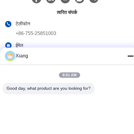
त्वरित संपर्क
टेलीफोन
+86-755-25851003
ईमेल
info@hypet.com.cn
Xiang
पता
रूम 2205 एंजेल बिल्डिंग 4 रोड बागुआ, शेन्ज़ेन, चीन
8:01 AM
Good day, what product are you looking for?
गोपनीयता नीति
|
साइटमैप
चीन अच्छी गुणवत्ता प्लास्टिक एक्सट्रूडर मशीन आपूर्तिकर्ता. कॉपीराइट © 2021-
2026 Shenzhen HYPET Co., Ltd. सभी अधिकार सुरक्षित हैं।