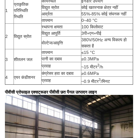
कार्यस्थल
इनडोर उपयोग
प्राकृतिक
विद्युत स्रोत
कोई खतरनाक क्षेत्र नहीं
1
परिस्थिति
आर्द्रता
55%-85% कोई संघनक नहीं
स्थिति
तापमान
0~40 °C
स्थापना क्षमता
100 किलोवाट
विद्युत आपूर्ति
3पी+एन+पीई
2
विद्युत स्रोत
380V/50Hz अन्य विकल्प हो
वोल्टेज/आवृत्ति
सकता है
तापमान
≤15 °C
पानी का दबाव
≥0.3MPa
3
शीतलन जल
3
प्रवाह
~15 मीटर
/h
कंप्रेसर हवा का दबाव
≥0.6MPa
4
एयर कंडीशनर
3
प्रवाह
~0.9 मीटर
/मिनट
पीवीसी प्रोफाइल एक्सट्रूडर पीवीसी छत पैनल उत्पादन लाइन