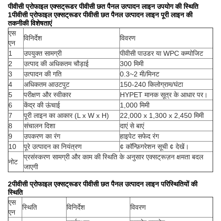
पीवीसी प्रोफाइल एक्सट्रूडर पीवीसी छत पैनल उत्पादन लाइन उपयोग की स्थिति
1पीवीसी प्रोफाइल एक्सट्रूडर पीवीसी छत पैनल उत्पादन लाइन पूरी लाइन की
तकनीकी विशेषताएं
एस
विनिर्देश
विवरण
एन
1
उपयुक्त सामग्री
पीवीसी पाउडर या WPC कम्पोजिट
2
उत्पाद की अधिकतम चौड़ाई
300 मिमी
3
उत्पादन की गति
0.3~2 मी/मिनट
4
अधिकतम आउटपुट
150-240 किलोग्राम/घंटा
5
परीक्षण और स्वीकार
HYPET मानक सूत्र के आधार पर।
6
केंद्र की ऊंचाई
1,000 मिमी
7
पूरी लाइन का आकार (L x W x H)
22,000 x 1,300 x 2,450 मिमी
8
संचालन दिशा
दाएं से बाएं
9
उपकरण का रंग
हाइपेट सफेद रंग
10
पूरे उत्पादन का नियंत्रण
¢ कॉन्फ़िगरेशन सूची ¢ देखें।
प्रसंस्करण सामग्री और काम की स्थिति के अनुसार एक्सट्रूज़न क्षमता बदल
नोट
जाएगी
2पीवीसी प्रोफाइल एक्सट्रूडर पीवीसी छत पैनल उत्पादन लाइन परिस्थितियों की
स्थिति
एस
स्थिति
विनिर्देश
विवरण
एन