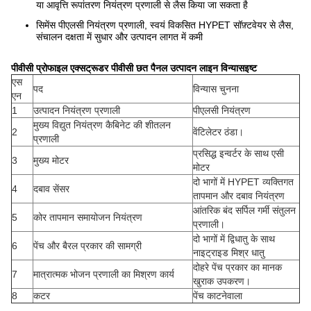
या आवृत्ति रूपांतरण नियंत्रण प्रणाली से लैस किया जा सकता है
सिमेंस पीएलसी नियंत्रण प्रणाली, स्वयं विकसित HYPET सॉफ़्टवेयर से लैस,
संचालन दक्षता में सुधार और उत्पादन लागत में कमी
पीवीसी प्रोफाइल एक्सट्रूडर पीवीसी छत पैनल उत्पादन लाइन विन्यास
इष्ट
एस
पद
विन्यास चुनना
एन
1
उत्पादन नियंत्रण प्रणाली
पीएलसी नियंत्रण
मुख्य विद्युत नियंत्रण कैबिनेट की शीतलन
2
वेंटिलेटर ठंडा।
प्रणाली
प्रसिद्ध इन्वर्टर के साथ एसी
3
मुख्य मोटर
मोटर
दो भागों में HYPET व्यक्तिगत
4
दबाव सेंसर
तापमान और दबाव नियंत्रण
आंतरिक बंद सर्पिल गर्मी संतुलन
5
कोर तापमान समायोजन नियंत्रण
प्रणाली।
दो भागों में द्विधातु के साथ
6
पेंच और बैरल प्रकार की सामग्री
नाइट्राइड मिश्र धातु
दोहरे पेंच प्रकार का मानक
7
मात्रात्मक भोजन प्रणाली का मिश्रण कार्य
खुराक उपकरण।
8
कटर
पेंच काटनेवाला