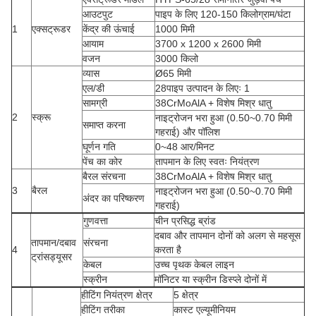
आउटपुट
पाइप के लिए 120-150 किलोग्राम/घंटा
1
एक्सट्रूडर
केंद्र की ऊंचाई
1000 मिमी
आयाम
3700 x 1200 x 2600 मिमी
वजन
3000 किलो
व्यास
Ø65 मिमी
एल/डी
28पाइप उत्पादन के लिएः 1
सामग्री
38CrMoAlA + विशेष मिश्र धातु
2
स्क्रू
नाइट्रोजन भरा हुआ (0.50~0.70 मिमी
समाप्त करना
गहराई) और पॉलिश
घूर्णन गति
0~48 आर/मिनट
पेंच का कोर
तापमान के लिए स्वतः नियंत्रण
बैरल संरचना
38CrMoAlA + विशेष मिश्र धातु
3
बैरल
नाइट्रोजन भरा हुआ (0.50~0.70 मिमी
अंदर का परिष्करण
गहराई)
गुणवत्ता
चीन प्रसिद्ध ब्रांड
दबाव और तापमान दोनों को अलग से महसूस
तापमान/दबाव
संरचना
4
करता है
ट्रांसड्यूसर
केबल
उच्च पृथक केबल लाइन
स्क्रीन
मॉनिटर या स्क्रीन डिस्प्ले दोनों में
हीटिंग नियंत्रण क्षेत्र
5 क्षेत्र
हीटिंग तरीका
कास्ट एल्यूमीनियम