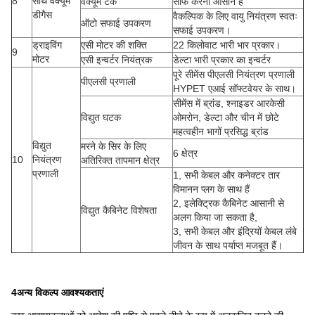
8
साथ वैक्यूम
वैक्यूम टैंक
साफ करना आसान है
डीगैस
वैकल्पिक के लिए वायु नियंत्रण स्वतः
ऑटो सफाई उपकरण
सफाई उपकरण।
ड्राइविंग
एसी मोटर की शक्ति
22 किलोवाट भारी भार प्रकार।
9
मोटर
एसी इन्वर्टर नियंत्रक
डेल्टा भारी प्रकार का इन्वर्टर
पूरे सीमेंस पीएलसी नियंत्रण प्रणाली
पीएलसी प्रणाली
HYPET एआई सॉफ्टवेयर के साथ।
सीमेंस में ब्रांड, श्नाइडर आरकेसी
विद्युत घटक
ओमरोन, डेल्टा और चीन में छोटे
महत्वहीन भागों प्रसिद्ध ब्रांड
विद्युत
मरने के सिर के लिए
6 क्षेत्र
10
नियंत्रण
अतिरिक्त तापमान क्षेत्र
प्रणाली
1, सभी केबल और कनेक्टर तार
विमानन प्लग के साथ हैं
2, इलेक्ट्रिक कैबिनेट आसानी से
विद्युत कैबिनेट विशेषता
अलग किया जा सकता है,
3, सभी केबल और इंद्रियों केबल लंबे
जीवन के साथ पर्याप्त मजबूत हैं।
4अन्य विकल्प आवश्यकताएं