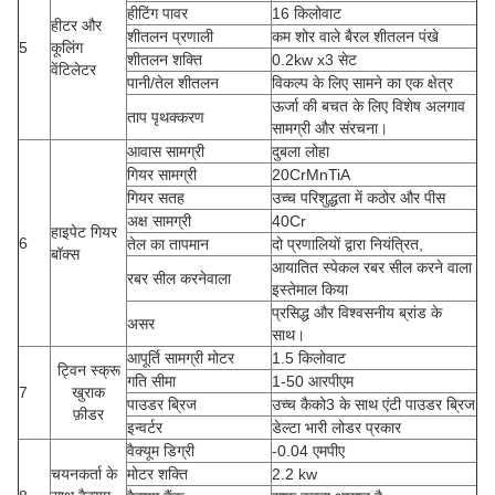
हीटिंग पावर
16 किलोवाट
हीटर और
शीतलन प्रणाली
कम शोर वाले बैरल शीतलन पंखे
5
कूलिंग
शीतलन शक्ति
0.2kw x3 सेट
वेंटिलेटर
पानी/तेल शीतलन
विकल्प के लिए सामने का एक क्षेत्र
ऊर्जा की बचत के लिए विशेष अलगाव
ताप पृथक्करण
सामग्री और संरचना।
आवास सामग्री
दुबला लोहा
गियर सामग्री
20CrMnTiA
गियर सतह
उच्च परिशुद्धता में कठोर और पीस
अक्ष सामग्री
40Cr
हाइपेट गियर
6
तेल का तापमान
दो प्रणालियों द्वारा नियंत्रित,
बॉक्स
आयातित स्पेकल रबर सील करने वाला
रबर सील करनेवाला
इस्तेमाल किया
प्रसिद्ध और विश्वसनीय ब्रांड के
असर
साथ।
आपूर्ति सामग्री मोटर
1.5 किलोवाट
ट्विन स्क्रू
गति सीमा
1-50 आरपीएम
7
खुराक
पाउडर ब्रिज
उच्च कैको3 के साथ एंटी पाउडर ब्रिज
फ़ीडर
इन्वर्टर
डेल्टा भारी लोडर प्रकार
वैक्यूम डिग्री
-0.04 एमपीए
चयनकर्ता के
मोटर शक्ति
2.2 kw