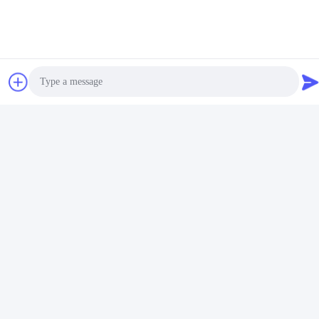
विडियो
पीई पीपीआर डबल पाइप एक्सट्रूज़न
पीपीआर पाइप एक्सट्रूज़न मशीन /
मशीन हाई स्पीड 16 - 32 एमएम
पीपीआर पाइप उत्पादन लाइन 20-63
सिंगल स्क्रू एक्सट्रूडर SJ90/33
Photo
सर्वोत्तम मूल्य प्राप्त करें
सर्वोत्तम मूल्य प्राप्त करें
Video Call
Audio Call